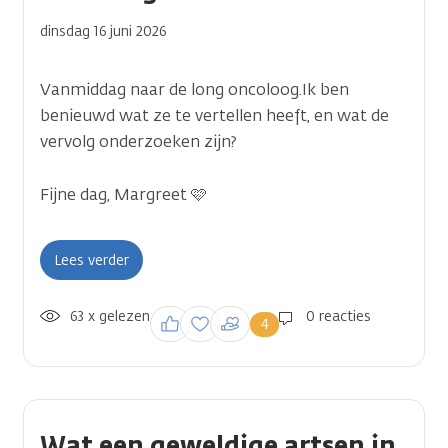
dinsdag 16 juni 2026
Vanmiddag naar de long oncoloog.Ik ben
benieuwd wat ze te vertellen heeft, en wat de
vervolg onderzoeken zijn?
Fijne dag, Margreet 🩷
Lees verder
63 x gelezen
Inloggen om een
0 reacties
4
reactie te plaatsen
Wat een geweldige artsen in