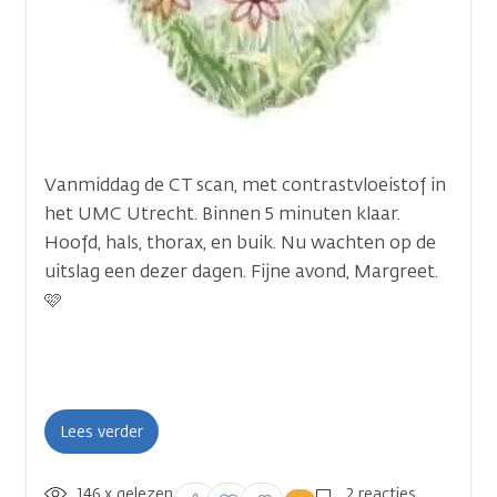
Afbeelding(en)
Afbeelding(en)
Een afbeelding toe
Je kunt dit later nog aanpas
Vanmiddag de CT scan, met contrastvloeistof in
Verticale
het UMC Utrecht. Binnen 5 minuten klaar.
tabs
Hoofd, hals, thorax, en buik. Nu wachten op de
uitslag een dezer dagen. Fijne avond, Margreet.
🩷
Lees verder
146 x gelezen
Inloggen om een
2 reacties