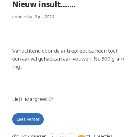
Nieuw insult.......
donderdag 2 juli 2026
Vanochtend door de anti epileptica heen toch
een aanval gehad,aan aan vouwen. Nu 500 gram
mg .
Liefs, Margreet.🩷
Lees verder
60 x gelezen
Inloggen om een
1 reacties