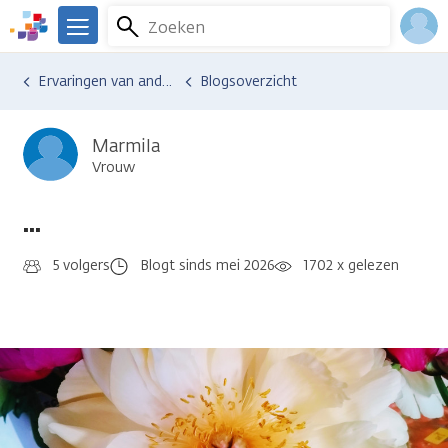
Overslaan
Zoeken
Menu
en
We
naar
zijn
Inlo
Ervaringen van anderen
Blogsoverzicht
de
er
Acco
inhoud
voor
gaan
je.
Marmila
Kanker.nl
Vrouw
...
5 volgers
Blogt sinds mei 2026
1702 x gelezen