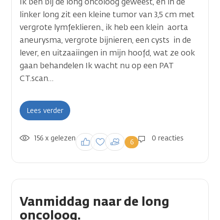
Ik ben bij de long oncoloog geweest, en in de
linker long zit een kleine tumor van 3,5 cm met
vergrote lymfeklieren., ik heb een klein aorta
aneurysma, vergrote bijnieren, een cysts in de
lever, en uitzaaiingen in mijn hoofd, wat ze ook
gaan behandelen Ik wacht nu op een PAT
CT.scan…
Lees verder
156 x gelezen
Inloggen om een
0 reacties
6
reactie te plaatsen
Vanmiddag naar de long
oncoloog.