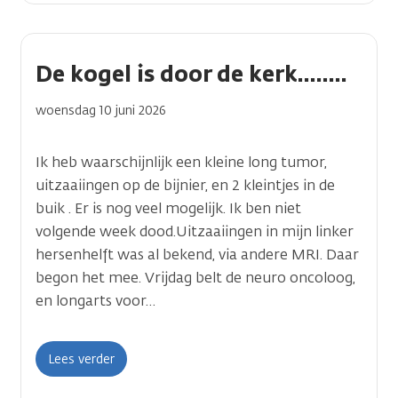
De kogel is door de kerk........
woensdag 10 juni 2026
Ik heb waarschijnlijk een kleine long tumor,
uitzaaiingen op de bijnier, en 2 kleintjes in de
buik . Er is nog veel mogelijk. Ik ben niet
volgende week dood.Uitzaaiingen in mijn linker
hersenhelft was al bekend, via andere MRI. Daar
begon het mee. Vrijdag belt de neuro oncoloog,
Deel je verhaal
en longarts voor…
Wat wil je vertellen aan anderen op kanker.n
Titel
Lees verder