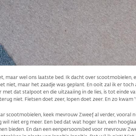
iet, maar wel ons laatste bed. Ik dacht over scootmobielen,
het niet, maar het zaadje was geplant. En ooit zal ik er toc
 met dat stalpoot en die uitzaaiing in de lies, is tot einde v
terug niet. Fietsen doet zeer, lopen doet zeer. En zo kwam '
naar scootmobielen, keek mevrouw Zweef al verder, vooral nu
 wil niet erg meer. Een bed dat wat hoger kan, een hoogl
nnen bieden. En dan een eenpersoonsbed voor mevrouw Zwe