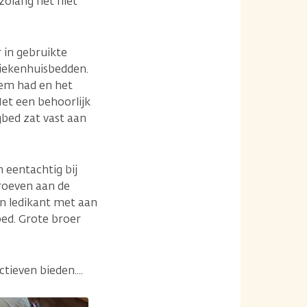
 zolang het niet
 in gebruikte
iekenhuisbedden.
em had en het
et een behoorlijk
bed zat vast aan
eentachtig bij
roeven aan de
n ledikant met aan
ed. Grote broer
tieven bieden....