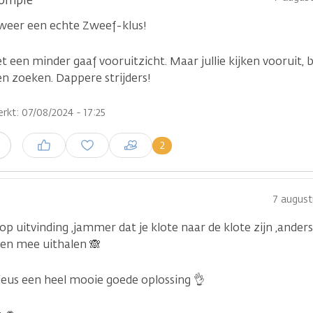
ompie
weer een echte Zweef-klus!
 een minder gaaf vooruitzicht. Maar jullie kijken vooruit, b
en zoeken. Dappere strijders!
rkt: 07/08/2024 - 17:25
Inloggen om een reactie te
2
n
plaatsen
7 august
p uitvinding ,jammer dat je klote naar de klote zijn ,anders 
gen mee uithalen 🙈
rieus een heel mooie goede oplossing 👌