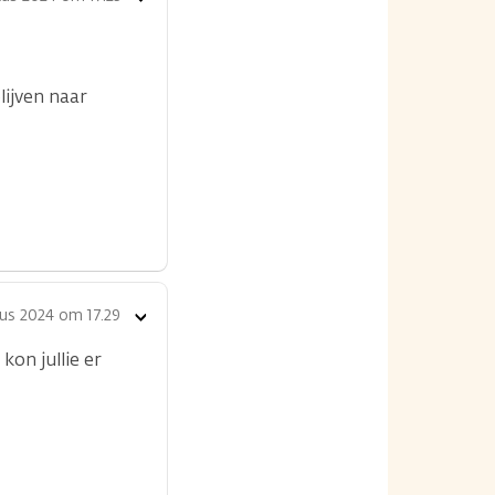
opties
lijven naar
us 2024 om 17.29
Toon
opties
kon jullie er