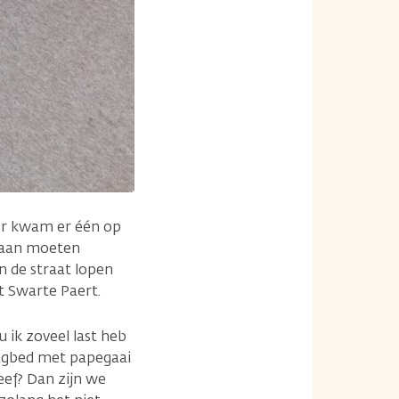
 er kwam er één op
h aan moeten
an de straat lopen
t Swarte Paert.
 ik zoveel last heb
aagbed met papegaai
ef? Dan zijn we