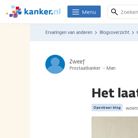
Overslaan
en
Zoeke
Menu
We
naar
zijn
de
er
Ervaringen van anderen
Blogsoverzicht
inhoud
voor
gaan
je.
Kanker.nl
Zweef
Prostaatkanker
Man
Het laa
woens
Openbaar blog