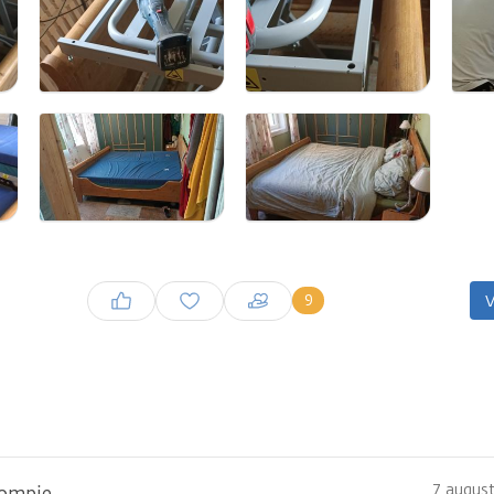
Inloggen om een reactie te
9
V
plaatsen
7 august