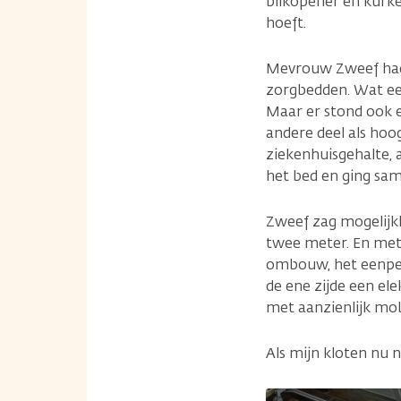
blikopener en kurken
hoeft.
Mevrouw Zweef had 
zorgbedden. Wat ee
Maar er stond ook 
andere deel als hoo
ziekenhuisgehalte, 
het bed en ging sa
Zweef zag mogelijk
twee meter. En met
ombouw, het eenper
de ene zijde een el
met aanzienlijk mobi
Als mijn kloten nu n