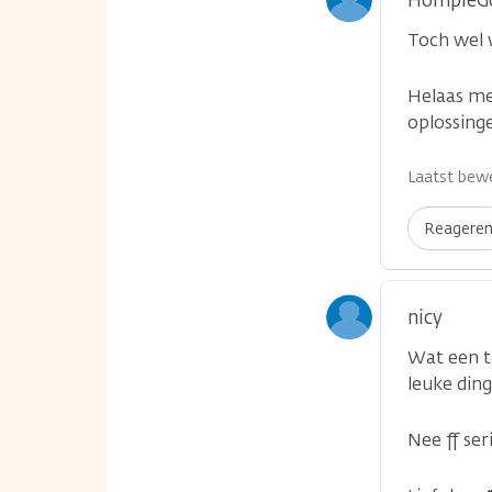
HompieG
Toch wel 
Helaas met
oplossing
Laatst bewe
Reagere
nicy
Wat een to
leuke din
Nee ff se