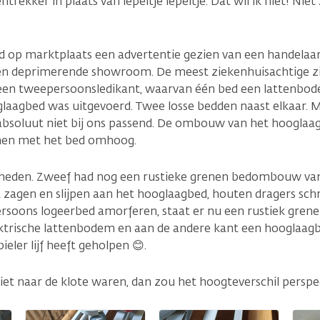
trekker in plaats van lepeltje lepeltje. Dat wil ik niet! Niet
op marktplaats een advertentie gezien van een handelaar
n deprimerende showroom. De meest ziekenhuisachtige z
een tweepersoonsledikant, waarvan één bed een lattenbod
glaagbed was uitgevoerd. Twee losse bedden naast elkaar. M
absoluut niet bij ons passend. De ombouw van het hooglaag
men met het bed omhoog.
heden. Zweef had nog een rustieke grenen bedombouw van 
 zagen en slijpen aan het hooglaagbed, houten dragers sch
soons logeerbed amorferen, staat er nu een rustiek grene
ektrische lattenbodem en aan de andere kant een hooglaagb
eler lijf heeft geholpen 😊.
iet naar de klote waren, dan zou het hoogteverschil perspec