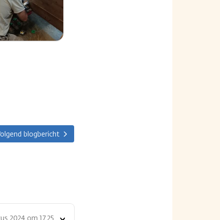
olgend blogbericht
us 2024 om 17.25
Toon