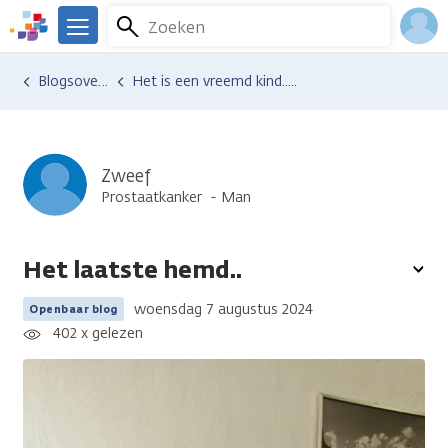
Overslaan
Zoeken
Menu
en
We
naar
zijn
Inlo
Ervaringen van anderen
Blogsoverzicht
Het is een vreemd kind.....
de
er
Acco
inhoud
voor
gaan
je.
Kanker.nl
Zweef
Prostaatkanker
Man
Het laatste hemd..
To
opt
woensdag 7 augustus 2024
Openbaar blog
402 x gelezen