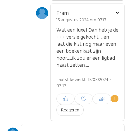
Toon
Fram
optie
15 augustus 2024 om 07.17
Wat een luxe! Dan heb je de
+++ versie gekocht…..en
laat die kist nog maar even
een boekenkast zijn
hoor…..ik zou er een ligbad
naast zetten….
Laatst bewerkt: 15/08/2024 -
07:17
Inloggen om een reactie te
1
plaatsen
Reageren