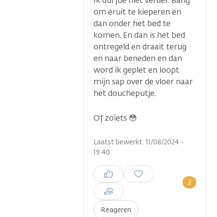
Ik durfde niet verder. Bang
om eruit te kieperen en
dan onder het bed te
komen. En dan is het bed
ontregeld en draait terug
en naar beneden en dan
word ik geplet en loopt
mijn sap over de vloer naar
het doucheputje.
Of zoiets 😳
Laatst bewerkt: 11/08/2024 -
19:40
Inloggen om een reactie te
plaatsen
2
Reageren