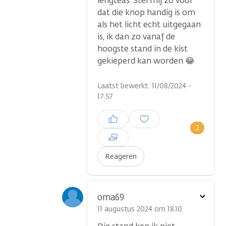
lengteas. Stel mij zo voor
dat die knop handig is om
als het licht echt uitgegaan
is, ik dan zo vanaf de
hoogste stand in de kist
gekieperd kan worden 😂
Laatst bewerkt: 11/08/2024 -
17:57
Inloggen om een reactie te
plaatsen
2
Reageren
Toon
oma69
optie
11 augustus 2024 om 18.10