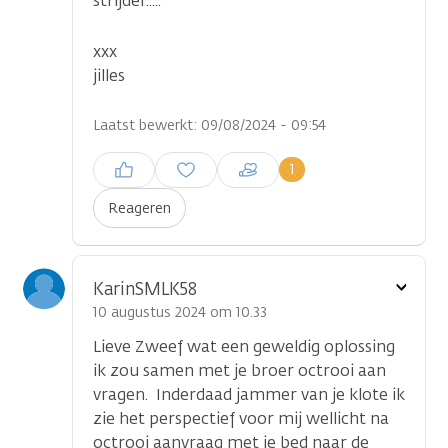
strijder.....
xxx
jilles
Laatst bewerkt: 09/08/2024 - 09:54
Inloggen om een reactie te
1
plaatsen
Reageren
Toon
KarinSMLK58
optie
10 augustus 2024 om 10.33
Lieve Zweef wat een geweldig oplossing
ik zou samen met je broer octrooi aan
vragen. Inderdaad jammer van je klote ik
...
zie het perspectief voor mij wellicht na
octrooi aanvraag met je bed naar de