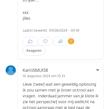
strijder.....
xxx
jilles
Laatst bewerkt: 09/08/2024 - 09:54
Inloggen om een reactie te
1
plaatsen
Reageren
Toon
KarinSMLK58
optie
10 augustus 2024 om 10.33
Lieve Zweef wat een geweldig oplossing
ik zou samen met je broer octrooi aan
vragen. Inderdaad jammer van je klote ik
...
zie het perspectief voor mij wellicht na
octrooi aanvraag met je bed naar de