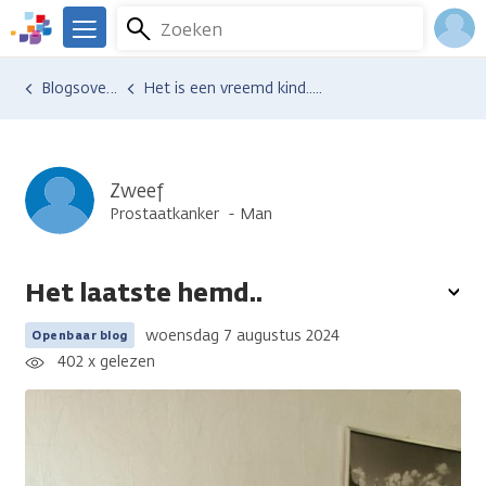
Overslaan
Zoeken
Menu
en
We
naar
zijn
Inlo
Ervaringen van anderen
Blogsoverzicht
Het is een vreemd kind.....
de
er
Acco
inhoud
voor
gaan
je.
Kanker.nl
Zweef
Prostaatkanker
Man
Het laatste hemd..
To
opt
woensdag 7 augustus 2024
Openbaar blog
402 x gelezen