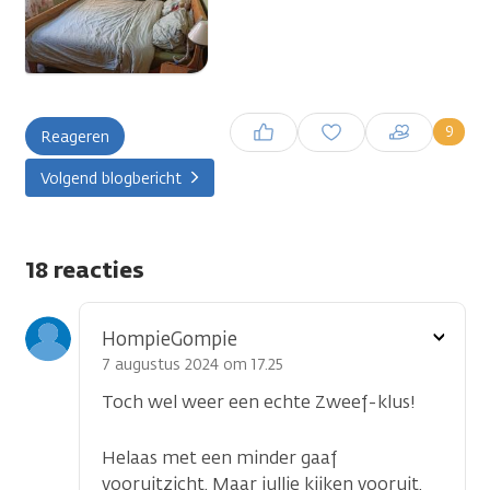
Inloggen om een reactie te
9
Reageren
plaatsen
Volgend blogbericht
18 reacties
Toon
HompieGompie
optie
7 augustus 2024 om 17.25
Toch wel weer een echte Zweef-klus!
Helaas met een minder gaaf
vooruitzicht. Maar jullie kijken vooruit,