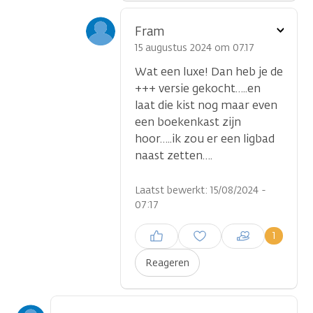
Toon
Fram
optie
15 augustus 2024 om 07.17
Wat een luxe! Dan heb je de
+++ versie gekocht…..en
laat die kist nog maar even
een boekenkast zijn
hoor…..ik zou er een ligbad
naast zetten….
Laatst bewerkt: 15/08/2024 -
07:17
Inloggen om een reactie te
1
plaatsen
Reageren