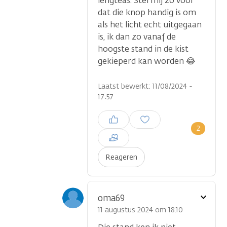
lengteas. Stel mij zo voor
dat die knop handig is om
als het licht echt uitgegaan
is, ik dan zo vanaf de
hoogste stand in de kist
gekieperd kan worden 😂
Laatst bewerkt: 11/08/2024 -
17:57
Inloggen om een reactie te
plaatsen
2
Reageren
Toon
oma69
optie
11 augustus 2024 om 18.10