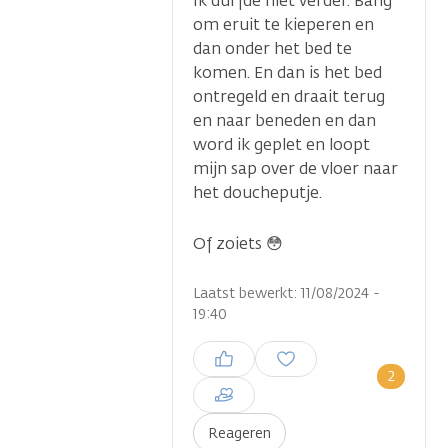
Ik durfde niet verder. Bang
om eruit te kieperen en
dan onder het bed te
komen. En dan is het bed
ontregeld en draait terug
en naar beneden en dan
word ik geplet en loopt
mijn sap over de vloer naar
het doucheputje.
Of zoiets 😳
Laatst bewerkt: 11/08/2024 -
19:40
Inloggen om een reactie te
plaatsen
2
Reageren