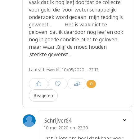
vaak dat ik nog leef doordat de collecte
voor geld die voor wetenschappelijk
onderzoek word gedaan mijn redding is
geweest . Het is vaak niet te
geloven dat ik daardoor nog leef en ook
nog in goede conditie .Niet te geloven
maar waar .Blijf de moed houden
,sterkte gewenst .
Laatst bewerkt: 10/05/2020 - 22:12
Inloggen om een reactie te
0
plaatsen
Reageren
Toon
Schrijver64
optie
10 mei 2020 om 22.20
Dat is iets om heel dankbaar voor