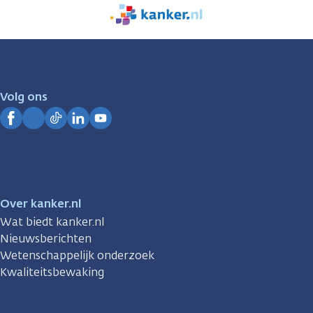
We
zijn
er
voor
je.
Volg ons
Kanker.nl
Facebook
Instagram
TikTok
LinkedIn
YouTube
Over kanker.nl
Wat biedt kanker.nl
Nieuwsberichten
Wetenschappelijk onderzoek
Kwaliteitsbewaking