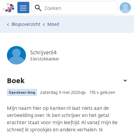
Overslaan
Zoeken
Menu
en
We
naar
zijn
Inlo
Ervaringen van anderen
Blogsoverzicht
Moed
de
er
Acco
inhoud
voor
gaan
je.
Kanker.nl
Schrijver64
Eierstokkanker
Boek
To
opt
zaterdag 9 mei 2020
755 x gelezen
Openbaar blog
Mijn naam hier op kanker.nl laat niets aan de
verbeelding over. Ik ben schrijver en het getal
erachter staat voor mijn leeftijd. Al vanaf mijn 8e
schreef ik sprookjes en andere verhalen. Ik