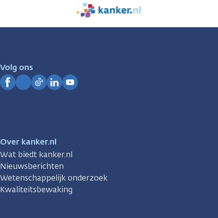
We
zijn
er
voor
je.
Volg ons
Kanker.nl
Facebook
Instagram
TikTok
LinkedIn
YouTube
Over kanker.nl
Wat biedt kanker.nl
Nieuwsberichten
Wetenschappelijk onderzoek
Kwaliteitsbewaking