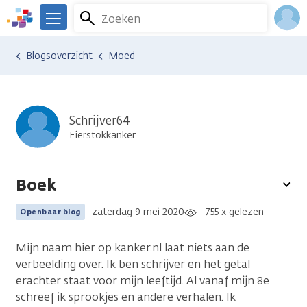
Overslaan
Zoeken
Menu
en
We
naar
zijn
Inlo
Ervaringen van anderen
Blogsoverzicht
Moed
de
er
Acco
inhoud
voor
gaan
je.
Kanker.nl
Schrijver64
Eierstokkanker
Boek
To
opt
zaterdag 9 mei 2020
755 x gelezen
Openbaar blog
Mijn naam hier op kanker.nl laat niets aan de
verbeelding over. Ik ben schrijver en het getal
erachter staat voor mijn leeftijd. Al vanaf mijn 8e
schreef ik sprookjes en andere verhalen. Ik