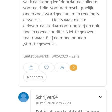
vaak dat ik nog leef doordat de collecte
voor geld die voor wetenschappelijk
onderzoek word gedaan mijn redding is
geweest . Het is vaak niet te
geloven dat ik daardoor nog leef en ook
nog in goede conditie .Niet te geloven
maar waar .Blijf de moed houden
,sterkte gewenst .
Laatst bewerkt: 10/05/2020 - 22:12
Inloggen om een reactie te
0
plaatsen
Reageren
Toon
Schrijver64
optie
10 mei 2020 om 22.20
Dat is iets om heel dankbaar voor