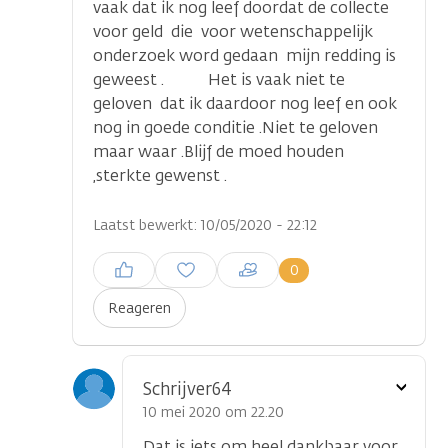
vaak dat ik nog leef doordat de collecte
voor geld die voor wetenschappelijk
onderzoek word gedaan mijn redding is
geweest . Het is vaak niet te
geloven dat ik daardoor nog leef en ook
nog in goede conditie .Niet te geloven
maar waar .Blijf de moed houden
,sterkte gewenst .
Laatst bewerkt: 10/05/2020 - 22:12
Inloggen om een reactie te
0
plaatsen
Reageren
Toon
Schrijver64
optie
10 mei 2020 om 22.20
Dat is iets om heel dankbaar voor