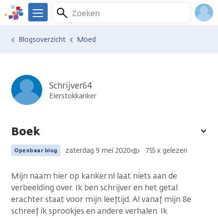
Overslaan
Zoeken
Menu
en
We
naar
zijn
Inlo
Ervaringen van anderen
Blogsoverzicht
Moed
de
er
Acco
inhoud
voor
gaan
je.
Kanker.nl
Schrijver64
Eierstokkanker
Boek
To
opt
zaterdag 9 mei 2020
755 x gelezen
Openbaar blog
Mijn naam hier op kanker.nl laat niets aan de
verbeelding over. Ik ben schrijver en het getal
erachter staat voor mijn leeftijd. Al vanaf mijn 8e
schreef ik sprookjes en andere verhalen. Ik