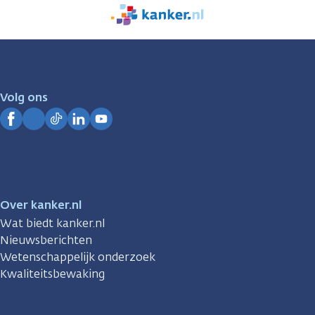
We
zijn
er
voor
je.
Volg ons
Kanker.nl
Facebook
Instagram
TikTok
LinkedIn
YouTube
Over kanker.nl
Wat biedt kanker.nl
Nieuwsberichten
Wetenschappelijk onderzoek
Kwaliteitsbewaking