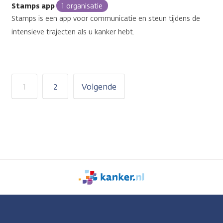
Stamps app
1 organisatie
Stamps is een app voor communicatie en steun tijdens de
intensieve trajecten als u kanker hebt.
1
2
Volgende
We
zijn
er
voor