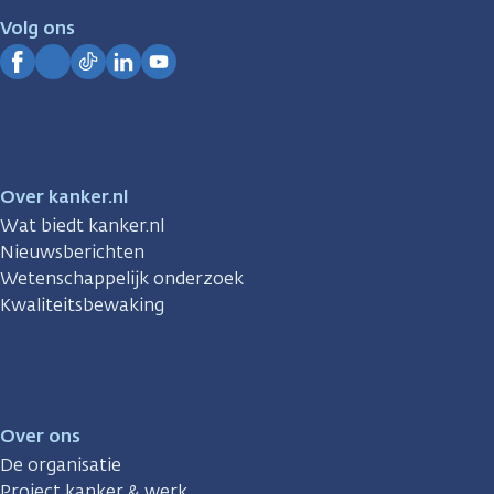
je.
Volg ons
Kanker.nl
Facebook
Instagram
TikTok
LinkedIn
YouTube
Over kanker.nl
Wat biedt kanker.nl
Nieuwsberichten
Wetenschappelijk onderzoek
Kwaliteitsbewaking
Over ons
De organisatie
Project kanker & werk