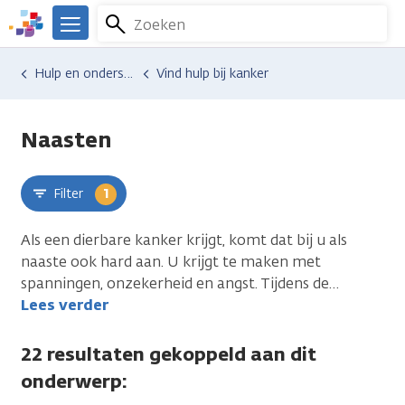
Overslaan
Zoeken
Menu
en
We
naar
zijn
Hulp en ondersteuning
Vind hulp bij kanker
uleer
de
er
inhoud
voor
gaan
je.
Naasten
Kanker.nl
Filter
1
Als een dierbare kanker krijgt, komt dat bij u als
naaste ook hard aan. U krijgt te maken met
spanningen, onzekerheid en angst. Tijdens de
…
Lees verder
22 resultaten gekoppeld aan dit
onderwerp: