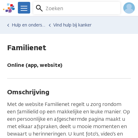
Overslaan
Zoeken
Menu
en
We
naar
zijn
Inlo
Hulp en ondersteuning
Vind hulp bij kanker
de
er
Acco
inhoud
voor
gaan
je.
Familienet
Kanker.nl
Online (app, website)
Omschrijving
Met de website Familienet regelt u zorg rondom
een familielid op een makkelijke en leuke manier. Op
een persoonlijke en afgeschermde pagina maakt u
met elkaar afspraken, deelt u mooie momenten en
bewaart u herinneringen. U kunt foto's, video's en