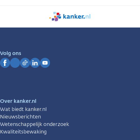
We
zijn
er
voor
je.
Volg ons
Kanker.nl
Facebook
Instagram
TikTok
LinkedIn
YouTube
Over kanker.nl
Wat biedt kanker.nl
Nieuwsberichten
Wetenschappelijk onderzoek
Kwaliteitsbewaking