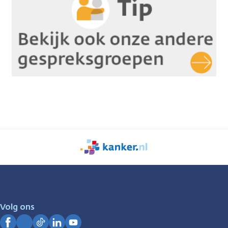
We
zijn
er
voor
je.
Volg ons
Kanker.nl