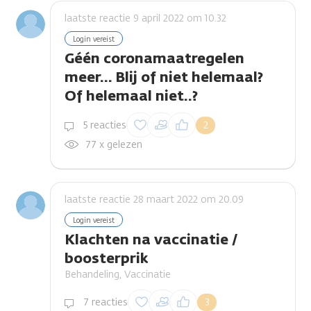
laatste reactie 9 april 2022 om 10.32
Login vereist
Géén coronamaatregelen
meer... Blij of niet helemaal?
Of helemaal niet..?
Inloggen om een
5 reacties
2
reactie te plaatsen
77 x gelezen
laatste reactie 28 maart 2022 om 20.09
Login vereist
Klachten na vaccinatie /
boosterprik
Behandeling, Vaccinatie
Inloggen om een
7 reacties
3