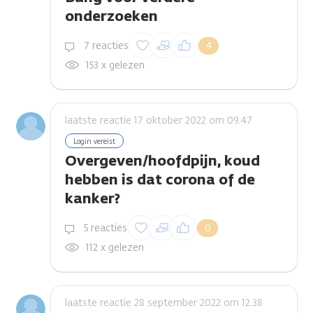
onderzoeken
Inloggen om een
7 reacties
4
reactie te plaatsen
153 x gelezen
laatste reactie 17 oktober 2022 om 09.47
Login vereist
Overgeven/hoofdpijn, koud
hebben is dat corona of de
kanker?
Inloggen om een
5 reacties
0
reactie te plaatsen
112 x gelezen
laatste reactie 28 september 2022 om 12.38