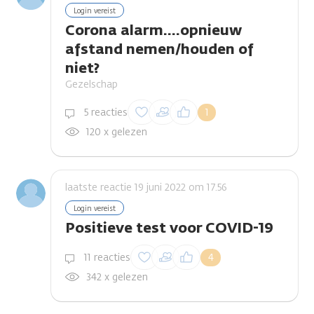
Login vereist
Corona alarm....opnieuw
afstand nemen/houden of
niet?
Gezelschap
Inloggen om een
5 reacties
1
reactie te plaatsen
120 x gelezen
laatste reactie 19 juni 2022 om 17.56
Login vereist
Positieve test voor COVID-19
Inloggen om een
11 reacties
4
reactie te plaatsen
342 x gelezen