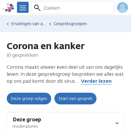
Overslaan
Zoeken
Menu
en
We
naar
zijn
Inlo
Ervaringen van anderen
Gespreksgroepen
de
er
Acco
inhoud
voor
gaan
je.
Corona en kanker
Kanker.nl
81 gesprekken
Corona maakt alweer even deel uit van ons dagelijks
leven. In deze gespreksgroep bespreken we alles wat
op ons pad komt door dit virus.
…
Verder lezen
Deze groep volgen
Start een gesprek
Deze groep
moderatoren