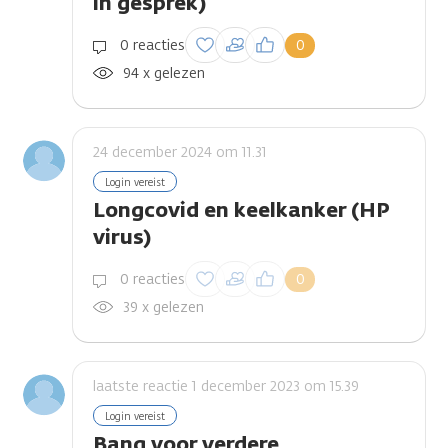
in gesprek)
Inloggen om een
0 reacties
0
reactie te plaatsen
94 x gelezen
24 december 2024 om 11.31
Login vereist
Longcovid en keelkanker (HP
virus)
Inloggen om een
0 reacties
0
reactie te plaatsen
39 x gelezen
laatste reactie 1 december 2023 om 15.39
Login vereist
Bang voor verdere