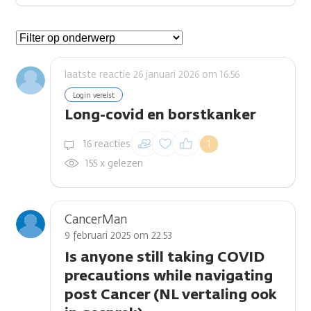
Gespreksonderwerpen
laatste reactie 26 januari 2026 om 16.56
Login vereist
Long-covid en borstkanker
Inloggen om een
16 reacties
1
reactie te plaatsen
155 x gelezen
CancerMan
9 februari 2025 om 22.53
Is anyone still taking COVID
precautions while navigating
post Cancer (NL vertaling ook