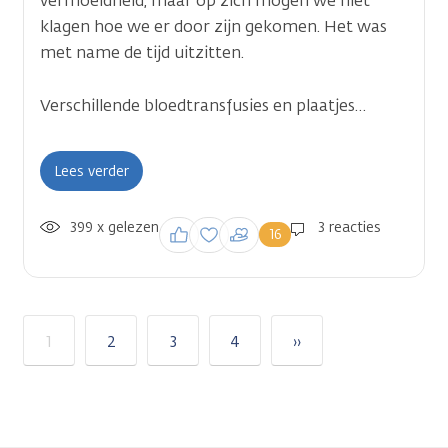
vermoeidheid, maar op zich mogen we niet
klagen hoe we er door zijn gekomen. Het was
met name de tijd uitzitten.
Verschillende bloedtransfusies en plaatjes…
Lees verder
399 x gelezen
Inloggen om een
3 reacties
16
reactie te plaatsen
1
2
3
4
››