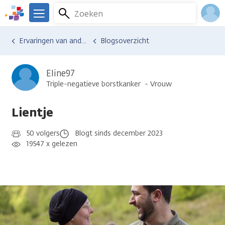
Overslaan
Zoeken
Menu
en
We
naar
zijn
Inlo
Ervaringen van anderen
Blogsoverzicht
de
er
Acco
inhoud
voor
gaan
je.
Eline97
Kanker.nl
Triple-negatieve borstkanker
Vrouw
Lientje
50 volgers
Blogt sinds december 2023
19547 x gelezen