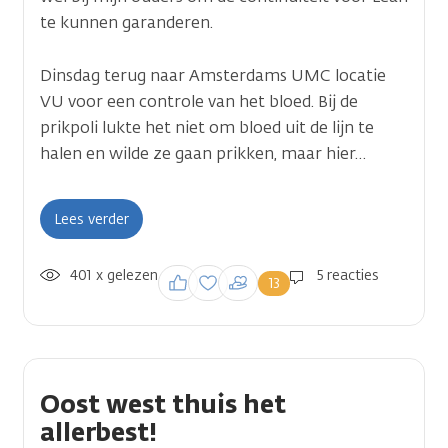
te kunnen garanderen.
Dinsdag terug naar Amsterdams UMC locatie
VU voor een controle van het bloed. Bij de
Voeg
een foto of afbeelding toe 
prikpoli lukte het niet om bloed uit de lijn te
halen en wilde ze gaan prikken, maar hier…
Je kunt deze later nog aanpa
Tekst
Lees verder
401 x gelezen
Inloggen om een
5 reacties
13
reactie te plaatsen
Video
Video
Oost west thuis het
(waarde
allerbest!
1)