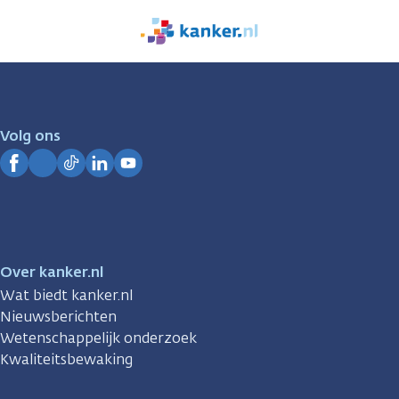
We
zijn
er
voor
je.
Volg ons
Kanker.nl
Facebook
Instagram
TikTok
LinkedIn
YouTube
Over kanker.nl
Wat biedt kanker.nl
Nieuwsberichten
Wetenschappelijk onderzoek
Kwaliteitsbewaking