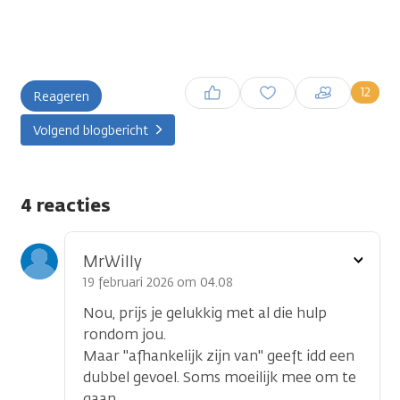
Inloggen om een reactie te
12
Reageren
plaatsen
Volgend blogbericht
4 reacties
Toon
MrWilly
optie
19 februari 2026 om 04.08
Nou, prijs je gelukkig met al die hulp
rondom jou.
Maar "afhankelijk zijn van" geeft idd een
dubbel gevoel. Soms moeilijk mee om te
gaan.