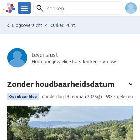
Overslaan
Zoeken
Menu
en
We
naar
zijn
Inlo
Ervaringen van anderen
Blogsoverzicht
Kanker. Punt.
de
er
Acco
inhoud
voor
gaan
je.
Kanker.nl
Levenslust
Hormoongevoelige borstkanker
Vrouw
Zonder houdbaarheidsdatum
To
opt
donderdag 19 februari 2026
595 x gelezen
Openbaar blog