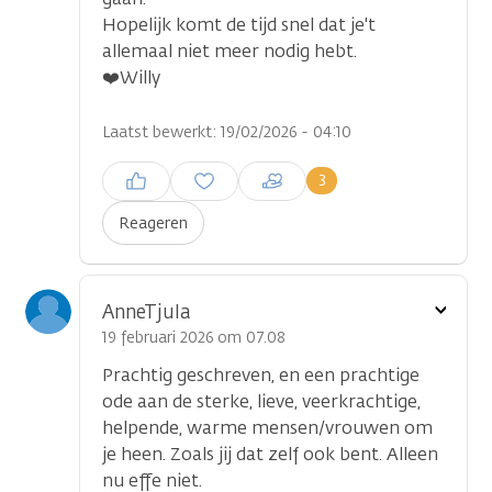
Hopelijk komt de tijd snel dat je't
allemaal niet meer nodig hebt.
❤️Willy
Laatst bewerkt: 19/02/2026 - 04:10
Inloggen om een reactie te
3
plaatsen
Reageren
Toon
AnneTjula
optie
19 februari 2026 om 07.08
Prachtig geschreven, en een prachtige
ode aan de sterke, lieve, veerkrachtige,
helpende, warme mensen/vrouwen om
je heen. Zoals jij dat zelf ook bent. Alleen
nu effe niet.