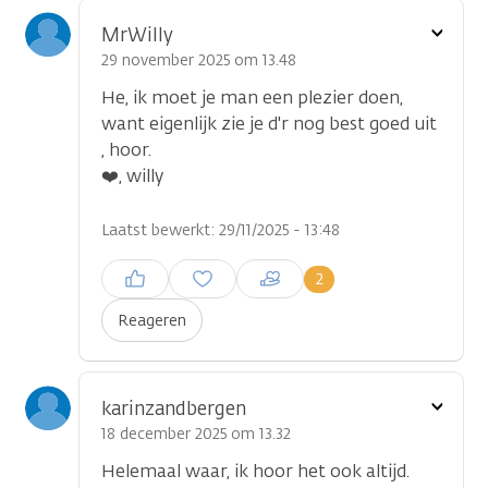
Toon
MrWilly
optie
29 november 2025 om 13.48
He, ik moet je man een plezier doen,
want eigenlijk zie je d'r nog best goed uit
, hoor.
❤️, willy
Laatst bewerkt: 29/11/2025 - 13:48
Inloggen om een reactie te
2
plaatsen
Reageren
Toon
karinzandbergen
optie
18 december 2025 om 13.32
Helemaal waar, ik hoor het ook altijd.