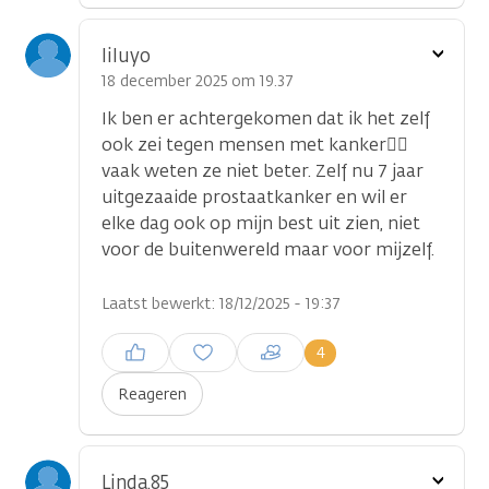
Toon
liluyo
optie
18 december 2025 om 19.37
Ik ben er achtergekomen dat ik het zelf
ook zei tegen mensen met kanker🤷‍♂️
vaak weten ze niet beter. Zelf nu 7 jaar
uitgezaaide prostaatkanker en wil er
elke dag ook op mijn best uit zien, niet
voor de buitenwereld maar voor mijzelf.
Laatst bewerkt: 18/12/2025 - 19:37
Inloggen om een reactie te
4
plaatsen
Reageren
Toon
Linda.85