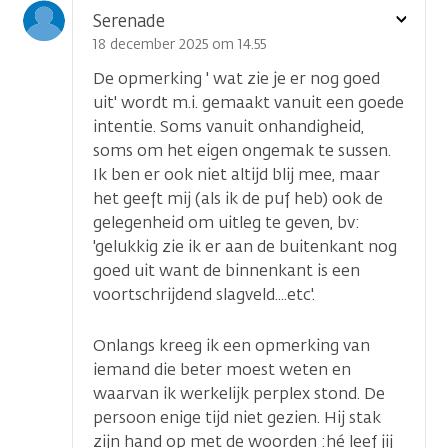
Toon
Serenade
optie
18 december 2025 om 14.55
De opmerking ' wat zie je er nog goed
uit' wordt m.i. gemaakt vanuit een goede
intentie. Soms vanuit onhandigheid,
soms om het eigen ongemak te sussen.
Ik ben er ook niet altijd blij mee, maar
het geeft mij (als ik de puf heb) ook de
gelegenheid om uitleg te geven, bv:
'gelukkig zie ik er aan de buitenkant nog
goed uit want de binnenkant is een
voortschrijdend slagveld....etc'.
Onlangs kreeg ik een opmerking van
iemand die beter moest weten en
waarvan ik werkelijk perplex stond. De
persoon enige tijd niet gezien. Hij stak
zijn hand op met de woorden :hé leef jij