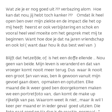
Wat zie je er nog goed uit ??? verbazing alom. Hoe
kan dat nou, jij hebt toch kanker ??? Omdat ik heel
open ben over mijn ziekte en de impact die het op
mij heeft heerst er ook verbijstering en schok en
vooral heel veel moeite om het gesprek met mij te
beginnen. Want hoe doe je dat na jaren vriendschap
en ook lol ( want daar hou ik dus best wel van )
Blijft dat hetzelfde, of is het een doffe ellende ... Nou
geen van beide. Mijn leven is veranderd en dat van
vroeger komt nooit meer terug. Dus waar ik nooit
een groot fan van was, ben ik gewoon vanuit mijn
gevoel gaan doen, opmaken en optutten. Elke
maand die ik weer goed ben doorgekomen maken
we een portretfoto van, dan komt de make up
rijkelijk van pas. Waarom weet ik niet , maar ik wil 1
keer per maand er in ieder geval goed uitzien. Die
foto gaat rond en tja dan is de reactie normaal : ''