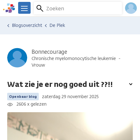
Overslaan
Zoeken
Menu
en
We
naar
zijn
Inlo
Ervaringen van anderen
Blogsoverzicht
De Plek
de
er
Acco
inhoud
voor
gaan
je.
Kanker.nl
Bonnecourage
Chronische myelomonocytische leukemie
Vrouw
Wat zie je er nog goed uit ??!!
To
opt
zaterdag 29 november 2025
Openbaar blog
2606 x gelezen