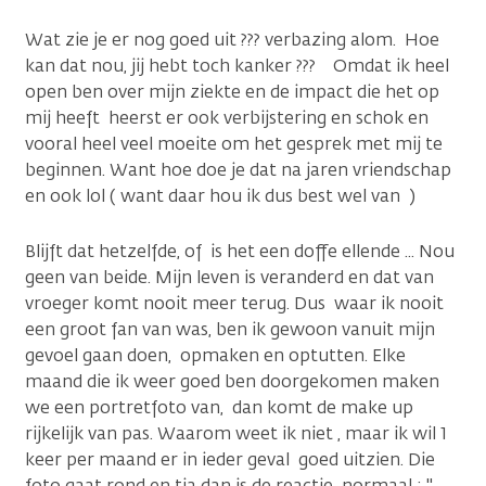
Wat zie je er nog goed uit ??? verbazing alom. Hoe
kan dat nou, jij hebt toch kanker ??? Omdat ik heel
open ben over mijn ziekte en de impact die het op
mij heeft heerst er ook verbijstering en schok en
vooral heel veel moeite om het gesprek met mij te
beginnen. Want hoe doe je dat na jaren vriendschap
en ook lol ( want daar hou ik dus best wel van )
Blijft dat hetzelfde, of is het een doffe ellende ... Nou
geen van beide. Mijn leven is veranderd en dat van
vroeger komt nooit meer terug. Dus waar ik nooit
een groot fan van was, ben ik gewoon vanuit mijn
gevoel gaan doen, opmaken en optutten. Elke
maand die ik weer goed ben doorgekomen maken
we een portretfoto van, dan komt de make up
rijkelijk van pas. Waarom weet ik niet , maar ik wil 1
keer per maand er in ieder geval goed uitzien. Die
foto gaat rond en tja dan is de reactie normaal : ''