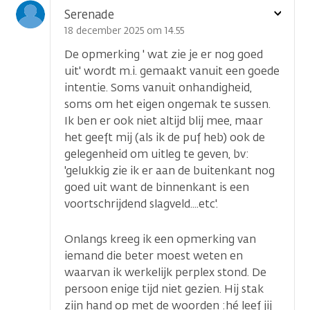
Toon
Serenade
optie
18 december 2025 om 14.55
De opmerking ' wat zie je er nog goed
uit' wordt m.i. gemaakt vanuit een goede
intentie. Soms vanuit onhandigheid,
soms om het eigen ongemak te sussen.
Ik ben er ook niet altijd blij mee, maar
het geeft mij (als ik de puf heb) ook de
gelegenheid om uitleg te geven, bv:
'gelukkig zie ik er aan de buitenkant nog
goed uit want de binnenkant is een
voortschrijdend slagveld....etc'.
Onlangs kreeg ik een opmerking van
iemand die beter moest weten en
waarvan ik werkelijk perplex stond. De
persoon enige tijd niet gezien. Hij stak
zijn hand op met de woorden :hé leef jij