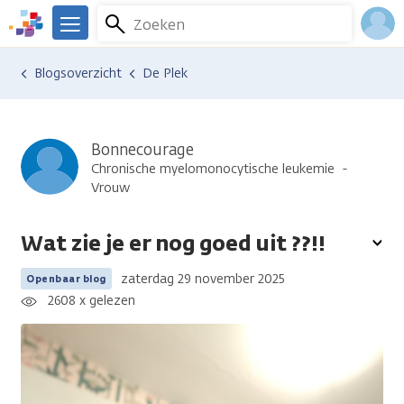
Overslaan
Zoeken
Menu
en
We
naar
zijn
Inlo
Ervaringen van anderen
Blogsoverzicht
De Plek
de
er
Acco
inhoud
voor
gaan
je.
Kanker.nl
Bonnecourage
Chronische myelomonocytische leukemie
Vrouw
Wat zie je er nog goed uit ??!!
To
opt
zaterdag 29 november 2025
Openbaar blog
2608 x gelezen