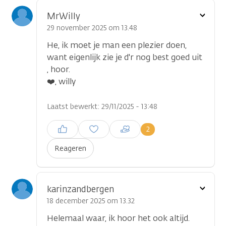
Toon
MrWilly
optie
29 november 2025 om 13.48
He, ik moet je man een plezier doen,
want eigenlijk zie je d'r nog best goed uit
, hoor.
❤️, willy
Laatst bewerkt: 29/11/2025 - 13:48
Inloggen om een reactie te
2
plaatsen
Reageren
Toon
karinzandbergen
optie
18 december 2025 om 13.32
Helemaal waar, ik hoor het ook altijd.