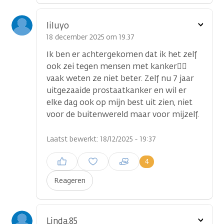
Toon
liluyo
optie
18 december 2025 om 19.37
Ik ben er achtergekomen dat ik het zelf
ook zei tegen mensen met kanker🤷‍♂️
vaak weten ze niet beter. Zelf nu 7 jaar
uitgezaaide prostaatkanker en wil er
elke dag ook op mijn best uit zien, niet
voor de buitenwereld maar voor mijzelf.
Laatst bewerkt: 18/12/2025 - 19:37
Inloggen om een reactie te
4
plaatsen
Reageren
Toon
Linda.85