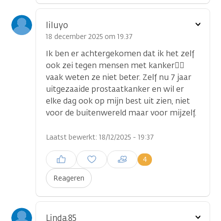
Toon
liluyo
optie
18 december 2025 om 19.37
Ik ben er achtergekomen dat ik het zelf
ook zei tegen mensen met kanker🤷‍♂️
vaak weten ze niet beter. Zelf nu 7 jaar
uitgezaaide prostaatkanker en wil er
elke dag ook op mijn best uit zien, niet
voor de buitenwereld maar voor mijzelf.
Laatst bewerkt: 18/12/2025 - 19:37
Inloggen om een reactie te
4
plaatsen
Reageren
Toon
Linda.85