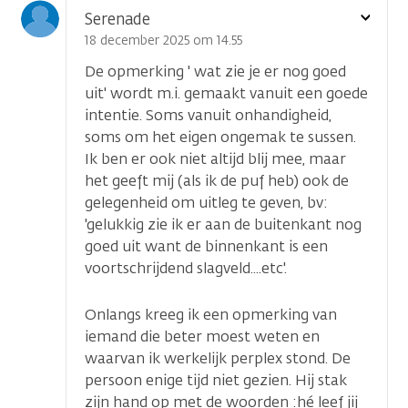
Toon
Serenade
optie
18 december 2025 om 14.55
De opmerking ' wat zie je er nog goed
uit' wordt m.i. gemaakt vanuit een goede
intentie. Soms vanuit onhandigheid,
soms om het eigen ongemak te sussen.
Ik ben er ook niet altijd blij mee, maar
het geeft mij (als ik de puf heb) ook de
gelegenheid om uitleg te geven, bv:
'gelukkig zie ik er aan de buitenkant nog
goed uit want de binnenkant is een
voortschrijdend slagveld....etc'.
Onlangs kreeg ik een opmerking van
iemand die beter moest weten en
waarvan ik werkelijk perplex stond. De
persoon enige tijd niet gezien. Hij stak
zijn hand op met de woorden :hé leef jij