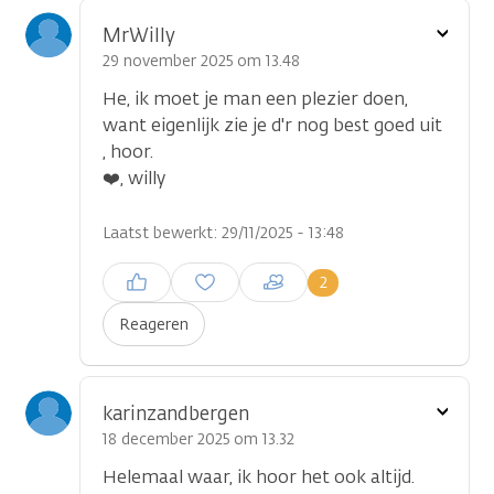
Toon
MrWilly
optie
29 november 2025 om 13.48
He, ik moet je man een plezier doen,
want eigenlijk zie je d'r nog best goed uit
, hoor.
❤️, willy
Laatst bewerkt: 29/11/2025 - 13:48
Inloggen om een reactie te
2
plaatsen
Reageren
Toon
karinzandbergen
optie
18 december 2025 om 13.32
Helemaal waar, ik hoor het ook altijd.