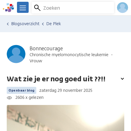
Overslaan
Zoeken
Menu
en
We
naar
zijn
Inlo
Ervaringen van anderen
Blogsoverzicht
De Plek
de
er
Acco
inhoud
voor
gaan
je.
Kanker.nl
Bonnecourage
Chronische myelomonocytische leukemie
Vrouw
Wat zie je er nog goed uit ??!!
To
opt
zaterdag 29 november 2025
Openbaar blog
2606 x gelezen