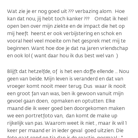
Wat zie je er nog goed uit ??? verbazing alom. Hoe
kan dat nou, jij hebt toch kanker ??? Omdat ik heel
open ben over mijn ziekte en de impact die het op
mij heeft heerst er ook verbijstering en schok en
vooral heel veel moeite om het gesprek met mij te
beginnen. Want hoe doe je dat na jaren vriendschap
en ook lol ( want daar hou ik dus best wel van )
Blijft dat hetzelfde, of is het een doffe ellende ... Nou
geen van beide. Mijn leven is veranderd en dat van
vroeger komt nooit meer terug. Dus waar ik nooit
een groot fan van was, ben ik gewoon vanuit mijn
gevoel gaan doen, opmaken en optutten. Elke
maand die ik weer goed ben doorgekomen maken
we een portretfoto van, dan komt de make up
rijkelijk van pas. Waarom weet ik niet , maar ik wil 1
keer per maand er in ieder geval goed uitzien. Die
foto gaat rond en tja dan is de reactie normaal : ''