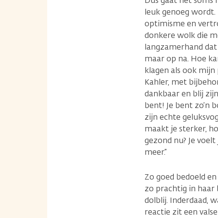
Dus gaat het soms ni
leuk genoeg wordt. 
optimisme en vertro
donkere wolk die m
langzamerhand dat i
maar op na. Hoe kan
klagen als ook mijn
Kahler, met bijbeho
dankbaar en blij zij
bent! Je bent zo’n b
zijn echte geluksvog
maakt je sterker, hoo
gezond nu? Je voelt 
meer.”
Zo goed bedoeld en 
zo prachtig in haar
dolblij. Inderdaad,
reactie zit een valse