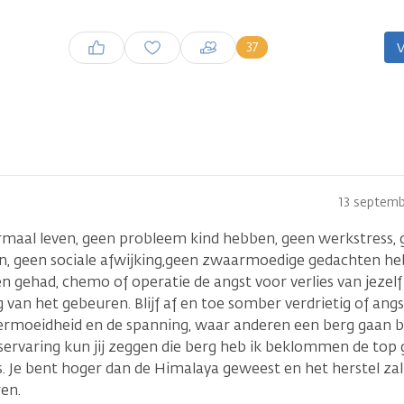
Inloggen om een reactie te
37
V
plaatsen
13 septemb
rmaal leven, geen probleem kind hebben, geen werkstress, g
, geen sociale afwijking,geen zwaarmoedige gedachten he
 gehad, chemo of operatie de angst voor verlies van jezelf
van het gebeuren. Blijf af en toe somber verdrietig of angs
 vermoeidheid en de spanning, waar anderen een berg gaan
servaring kun jij zeggen die berg heb ik beklommen de top
is. Je bent hoger dan de Himalaya geweest en het herstel zal
en.