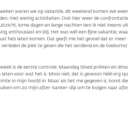
weken waren we op vakantie, dit weekend komen we weer t
den, met weinig activiteiten. Ook hier weer de confrontatie:
uitzicht, lome dagen en lange nachten ben ik niet ineens ui
stig, enthousiast en blij. Het was wél een fijne vakantie, waa
rust heb laten komen. Dat geeft me het gevoel dat er meer
et verleden de plek te geven die het verdiend en de toekomst
week is de eerste controle. Maandag bloed prikken en dinsda
on laten voor wat het is. Mooi niet, dat is gewoon héél erg
uimte in mijn hoofd in. Maar als het me gegeven is, komt di
ruiken om zo mijn after-kanker-dip om te buigen naar aft