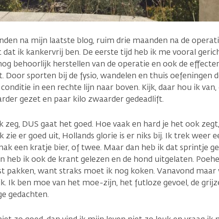
nden na mijn laatste blog, ruim drie maanden na de operat
dat ik kankervrij ben. De eerste tijd heb ik me vooral geric
nog behoorlijk herstellen van de operatie en ook de effecte
t. Door sporten bij de fysio, wandelen en thuis oefeningen 
conditie in een rechte lijn naar boven. Kijk, daar hou ik van,
rder gezet en paar kilo zwaarder gedeadlift.
ik zeg, DUS gaat het goed. Hoe vaak en hard je het ook zeg
k zie er goed uit, Hollands glorie is er niks bij. Ik trek weer e
ak een kratje bier, of twee. Maar dan heb ik dat sprintje g
n heb ik ook de krant gelezen en de hond uitgelaten. Poehe
ust pakken, want straks moet ik nog koken. Vanavond maar
k. Ik ben moe van het moe-zijn, het futloze gevoel, de grijz
ge gedachten.