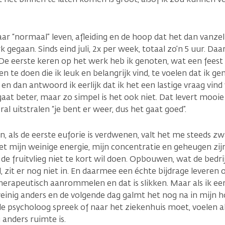
aar “normaal” leven, afleiding en de hoop dat het dan vanzel
 gegaan. Sinds eind juli, 2x per week, totaal zo’n 5 uur. Da
j. De eerste keren op het werk heb ik genoten, wat een feest
n te doen die ik leuk en belangrijk vind, te voelen dat ik ge
en dan antwoord ik eerlijk dat ik het een lastige vraag vin
gaat beter, maar zo simpel is het ook niet. Dat levert mooi
l uitstralen “je bent er weer, dus het gaat goed”.
, als de eerste euforie is verdwenen, valt het me steeds zw
 mijn weinige energie, mijn concentratie en geheugen zij
ik de fruitvlieg niet te kort wil doen. Opbouwen, wat de bedri
, zit er nog niet in. En daarmee een échte bijdrage leveren
 therapeutisch aanrommelen en dat is slikken. Maar als ik eer
inig anders en de volgende dag galmt het nog na in mijn ho
 de psycholoog spreek of naar het ziekenhuis moet, voelen 
anders ruimte is.