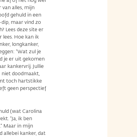
 me af of het nog wel
van alles, mijn
oofd gehuld in een
dip, maar vind zo
? Lees deze site er
 lees. Hoe kan ik
nker, longkanker,
eggen: “Wat zul je
ed je er uit gekomen
r kankervrij. Jullie
je niet doodmaakt,
bent toch hartstikke
eeft geen perspectief
chuld (wat Carolina
t. “Ja, ik ben
.” Maar in mijn
d allebei kanker, dat