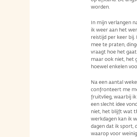
worden.
In mijn verlangen n
ik weer aan het werk
reistijd per keer bi
mee te praten, dinge
vraagt hoe het gaat 
maar ook niet, het 
hoewel enkelen voora
Na een aantal weken
confronteert me met
fruitvlieg, waarbij 
een slecht idee vond
niet, het blijft wat
werkdagen kan ik we
dagen dat ik sport,
waarop voor weinig 