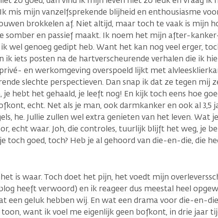
et zo goed, dan vind ik mijn leven niet zo leuk en vraag ik
Ik mis mijn vanzelfsprekende blijheid en enthousiasme voor 
uwen brokkelen af. Niet altijd, maar toch te vaak is mijn h
e somber en passief maakt. Ik noem het mijn after-kanker-
k wel genoeg gedipt heb. Want het kan nog veel erger, toch
 ik iets posten na de hartverscheurende verhalen die ik hier
 privé- en werkomgeving overspoeld lijkt met alvleesklierka
rende slechte perspectieven. Dan snap ik dat ze tegen mij z
n, je hebt het gehaald, je leeft nog! En kijk toch eens hoe go
ofkont, echt. Net als je man, ook darmkanker en ook al 3,5 jaa
els, he. Jullie zullen wel extra genieten van het leven. Wat 
r, echt waar. Joh, die controles, tuurlijk blijft het weg, je 
je toch goed, toch? Heb je al gehoord van die-en-die, die h
het is waar. Toch doet het pijn, het voedt mijn overleverss
 blog heeft verwoord) en ik reageer dus meestal heel opgewek
 wat een geluk hebben wij. En wat een drama voor die-en-die
 toon, want ik voel me eigenlijk geen bofkont, in drie jaar tij