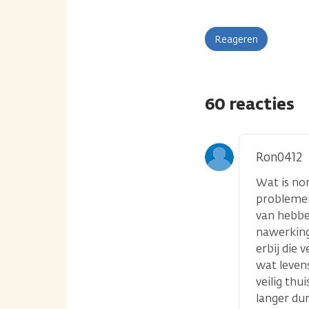
Reageren
60 reacties
Ron0412
Wat is no
problemen
van hebben
nawerking 
erbij die
wat leven
veilig thu
langer dur