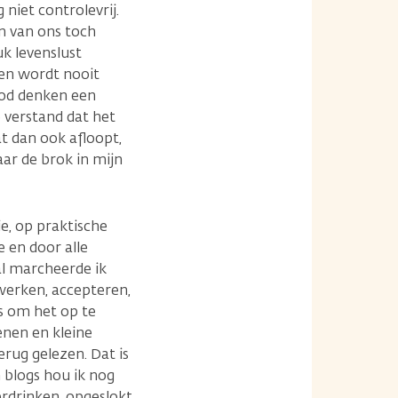
 niet controlevrij.
n van ons toch
k levenslust
 en wordt nooit
ood denken een
e verstand dat het
at dan ook afloopt,
ar de brok in mijn
ie, op praktische
 en door alle
al marcheerde ik
rwerken, accepteren,
s om het op te
enen en kleine
erug gelezen. Dat is
n blogs hou ik nog
erdrinken, opgeslokt