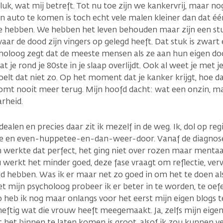
uk, wat mij betreft. Tot nu toe zijn we kankervrij, maar nog
 auto te komen is toch echt vele malen kleiner dan dat éé
 te hebben. We hebben het leven behouden maar zijn een stu
waar de dood zijn vingers op gelegd heeft. Dat stuk is zwart
choloog zegt dat de meeste mensen als ze aan hun eigen d
t je rond je 80ste in je slaap overlijdt. Ook al weet je met j
oelt dat niet zo. Op het moment dat je kanker krijgt, hoe d
komt nooit meer terug. Mijn hoofd dacht: wat een onzin, ma
arheid.
ealen en precies daar zit ik mezelf in de weg. Ik, dol op reg
tie en even-huppetee-en-dan-weer-door. Vanaf de diagnose
 werkte dat perfect, het ging niet over rozen maar menta
u werkt het minder goed, deze fase vraagt om reflectie, ve
ld hebben. Was ik er maar net zo goed in om het te doen al
t mijn psycholoog probeer ik er beter in te worden, te oef
o heb ik nog maar onlangs voor het eerst mijn eigen blogs t
t heftig wat die vrouw heeft meegemaakt. Ja, zelfs mijn eige
t het binnen te laten komen is groot, alsof ik zou kunnen v