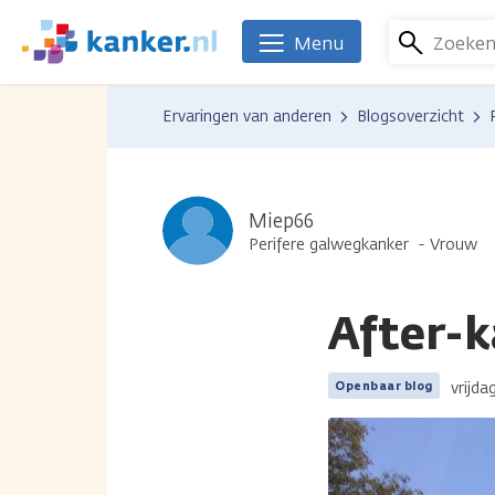
Overslaan
en
Zoeke
Menu
We
naar
zijn
de
er
Ervaringen van anderen
Blogsoverzicht
inhoud
voor
gaan
je.
Kanker.nl
Miep66
Perifere galwegkanker
Vrouw
After-k
vrijda
Openbaar blog