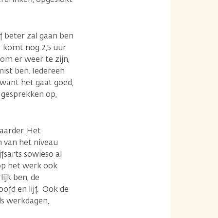
f beter zal gaan ben
ar komt nog 2,5 uur
 om er weer te zijn,
mist ben. Iedereen
d want het gaat goed,
e gesprekken op,
aarder. Het
n van het niveau
jfsarts sowieso al
 op het werk ook
lijk ben, de
ofd en lijf. Ook de
als werkdagen,