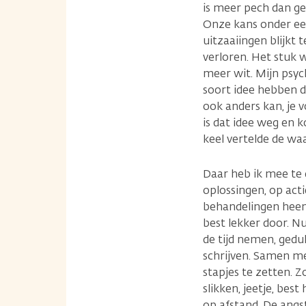
is meer pech dan gel
Onze kans onder een
uitzaaiingen blijkt
verloren. Het stuk 
meer wit. Mijn psy
soort idee hebben da
ook anders kan, je v
is dat idee weg en 
keel vertelde de wa
Daar heb ik mee te d
oplossingen, op ac
behandelingen heen
best lekker door. N
de tijd nemen, gedu
schrijven. Samen me
stapjes te zetten. Z
slikken, jeetje, bes
op afstand. De angs