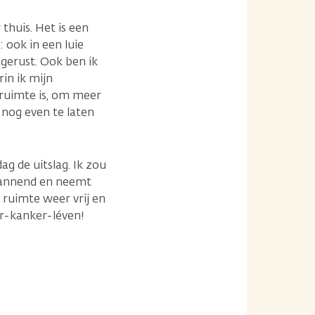
huis. Het is een
 ook in een luie
tgerust. Ook ben ik
rin ik mijn
 ruimte is, om meer
 nog even te laten
g de uitslag. Ik zou
 spannend en neemt
e ruimte weer vrij en
er-kanker-léven!