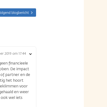
olgend blogbericht
er 2019 om 17.44
Toon
opties
een financieele
bben. De impact
 of partner en de
tig het hoort
 beklimmen voor
 gehaald en weer
 ook wel iets