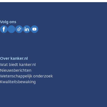
zijn
er
voor
je.
Volg ons
Kanker.nl
Facebook
Instagram
TikTok
LinkedIn
YouTube
Over kanker.nl
Wat biedt kanker.nl
Nieuwsberichten
Wetenschappelijk onderzoek
Kwaliteitsbewaking