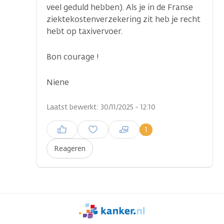
veel geduld hebben). Als je in de Franse
ziektekostenverzekering zit heb je recht
hebt op taxivervoer.
Bon courage !
...
Niene
Laatst bewerkt: 30/11/2025 - 12:10
Inloggen om een reactie te
1
plaatsen
Reageren
We