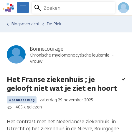
Overslaan
Zoeken
Menu
en
We
naar
zijn
Inlo
Ervaringen van anderen
Blogsoverzicht
De Plek
de
er
Acco
inhoud
voor
gaan
je.
Kanker.nl
Bonnecourage
Chronische myelomonocytische leukemie
Vrouw
Het Franse ziekenhuis ; je
To
gelooft niet wat je ziet en hoort
opt
zaterdag 29 november 2025
Openbaar blog
405 x gelezen
Het contrast met het Nederlandse ziekenhuis in
Utrecht of het ziekenhuis in de Nievre, Bourgogne