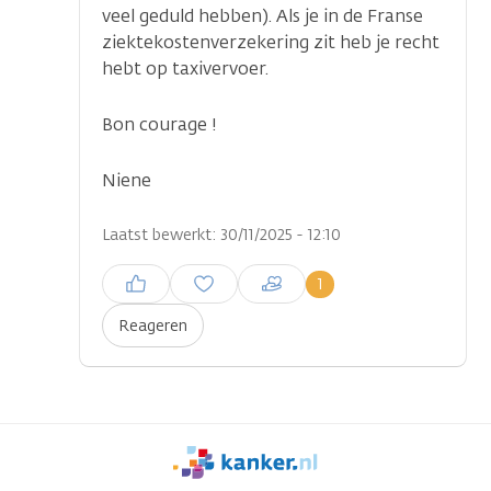
veel geduld hebben). Als je in de Franse
ziektekostenverzekering zit heb je recht
hebt op taxivervoer.
Bon courage !
...
Niene
Laatst bewerkt: 30/11/2025 - 12:10
Inloggen om een reactie te
1
plaatsen
Reageren
We