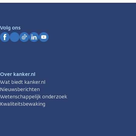
zijn
er
voor
je.
Volg ons
Kanker.nl
Facebook
Instagram
TikTok
LinkedIn
YouTube
Over kanker.nl
Wat biedt kanker.nl
Nieuwsberichten
Wetenschappelijk onderzoek
Kwaliteitsbewaking