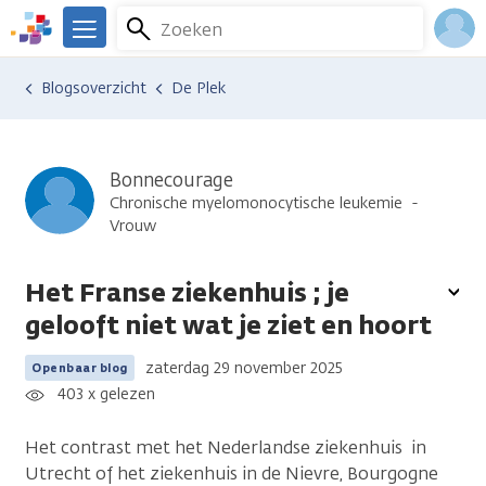
Overslaan
Zoeken
Menu
en
We
naar
zijn
Inlo
Ervaringen van anderen
Blogsoverzicht
De Plek
de
er
Acco
inhoud
voor
gaan
je.
Kanker.nl
Bonnecourage
Chronische myelomonocytische leukemie
Vrouw
Het Franse ziekenhuis ; je
To
gelooft niet wat je ziet en hoort
opt
zaterdag 29 november 2025
Openbaar blog
403 x gelezen
Het contrast met het Nederlandse ziekenhuis in
Utrecht of het ziekenhuis in de Nievre, Bourgogne