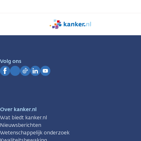
We
zijn
er
voor
je.
Volg ons
Kanker.nl
Facebook
Instagram
TikTok
LinkedIn
YouTube
Over kanker.nl
Wat biedt kanker.nl
Nieuwsberichten
Wetenschappelijk onderzoek
Kwaliteitsbewaking