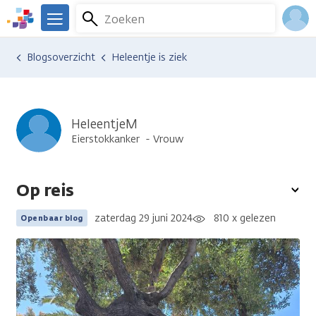
Overslaan
Zoeken
Menu
en
We
naar
zijn
Inlo
Ervaringen van anderen
Blogsoverzicht
Heleentje is ziek
de
er
Acco
inhoud
voor
gaan
je.
Kanker.nl
HeleentjeM
Eierstokkanker
Vrouw
Op reis
To
opt
zaterdag 29 juni 2024
810 x gelezen
Openbaar blog