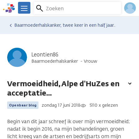
Overslaan
Zoeken
Menu
en
We
naar
zijn
Inlo
Ervaringen van anderen
Blogsoverzicht
Baarmoederhalskanker, twee keer in een half jaar..
de
er
Acco
inhoud
voor
gaan
je.
Kanker.nl
Leontien86
Baarmoederhalskanker
Vrouw
Vermoeidheid, Alpe d'HuZes en
To
acceptatie...
opt
zondag 17 juni 2018
5110 x gelezen
Openbaar blog
Begin van dit jaar schreef ik over mijn vermoeidheid;
nadat ik begin 2016, na mijn behandelingen, groen
licht kreeg van de artsen en bedrijfsarts om mijn