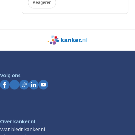
Reageren
We
zijn
er
voor
je.
Volg ons
Kanker.nl
Facebook
Instagram
TikTok
LinkedIn
YouTube
Over kanker.nl
Wat biedt kanker.nl