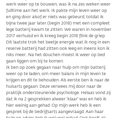
werk weer op te bouwen, was ik na zes weken weer
fulltime aan het werk. Ik pakte mijn leven weer op
en ging door alsof er niets was gebeurd, totdat ik
bijna twee jaar later (begin 2018) met een compleet
lege batterij kwam te zitten. We waren in november
2017 verhuisd en ik kreeg begin 2018 flink de griep.
Dit laatste trok het beetje energie wat ik nog in een
reserve batterij had zitten ook leeg en ineens kon ik
niks meer.. Na het douchen moest ik weer op bed
gaan liggen om bij te komen.
Ik ben op zoek gegaan naar hulp om mijn batterij
weer op te laden, om meer balans in mijn leven te
krijgen en dit te behouden. Als eerste ben ik naar de
huisarts gegaan. Deze verwees mij door naar de
praktijk ondersteunende psychologe. Helaas vond zij
dat ik na 2 gesprekken alweer 'klaar' was en heb ik
hier weinig aan gehad. Op mijn werk heb ik een
gesprek bij de bedrijfsarts aangevraagd. Aan haar
hulp en advies heb ik wel veel gehad. Ook heeft zij