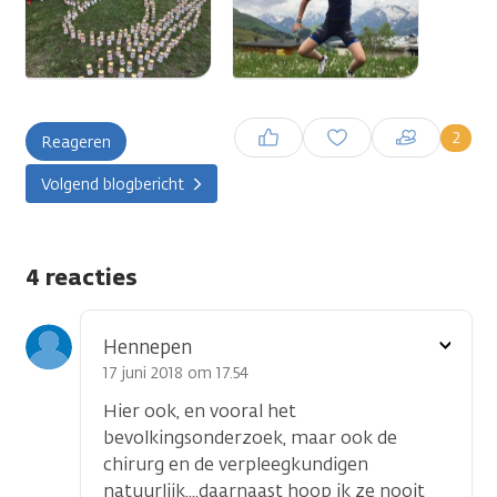
Inloggen om een reactie te
2
Reageren
plaatsen
Volgend blogbericht
4 reacties
Toon
Hennepen
optie
17 juni 2018 om 17.54
Hier ook, en vooral het
bevolkingsonderzoek, maar ook de
chirurg en de verpleegkundigen
natuurlijk....daarnaast hoop ik ze nooit