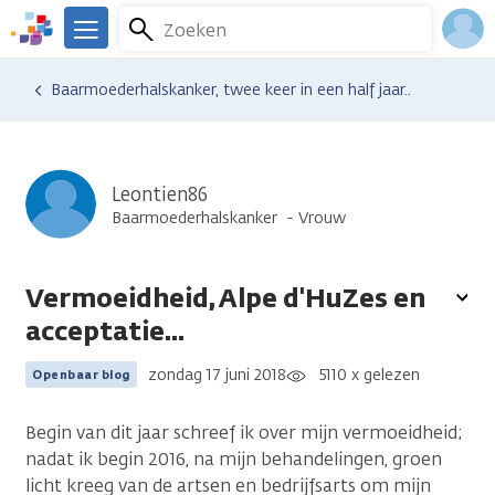
Overslaan
Zoeken
Menu
en
We
naar
zijn
Inlo
Ervaringen van anderen
Blogsoverzicht
Baarmoederhalskanker, twee keer in een half jaar..
de
er
Acco
inhoud
voor
gaan
je.
Kanker.nl
Leontien86
Baarmoederhalskanker
Vrouw
Vermoeidheid, Alpe d'HuZes en
To
acceptatie...
opt
zondag 17 juni 2018
5110 x gelezen
Openbaar blog
Begin van dit jaar schreef ik over mijn vermoeidheid;
nadat ik begin 2016, na mijn behandelingen, groen
licht kreeg van de artsen en bedrijfsarts om mijn