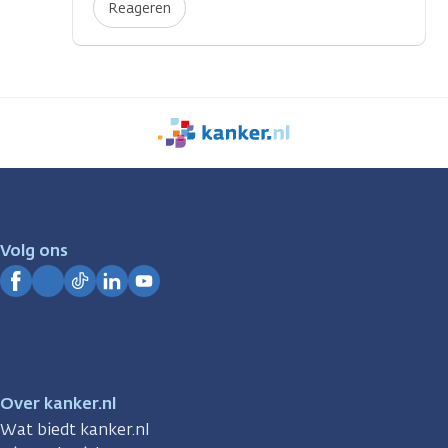
Reageren
We
zijn
er
voor
je.
Volg ons
Kanker.nl
Facebook
Instagram
TikTok
LinkedIn
YouTube
Over kanker.nl
Wat biedt kanker.nl