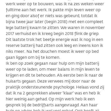
werk weer op te bouwen, was ik na zes weken weer
fulltime aan het werk. Ik pakte mijn leven weer op
en ging door alsof er niets was gebeurd, totdat ik
bijna twee jaar later (begin 2018) met een compleet
lege batterij kwam te zitten. We waren in november
2017 verhuisd en ik kreeg begin 2018 flink de griep.
Dit laatste trok het beetje energie wat ik nog in een
reserve batterij had zitten ook leeg en ineens kon ik
niks meer.. Na het douchen moest ik weer op bed
gaan liggen om bij te komen.
Ik ben op zoek gegaan naar hulp om mijn batterij
weer op te laden, om meer balans in mijn leven te
krijgen en dit te behouden. Als eerste ben ik naar de
huisarts gegaan. Deze verwees mij door naar de
praktijk ondersteunende psychologe. Helaas vond zij
dat ik na 2 gesprekken alweer 'klaar' was en heb ik
hier weinig aan gehad. Op mijn werk heb ik een
gesprek bij de bedrijfsarts aangevraagd. Aan haar
hulp en advies heb ik wel veel gehad. Ook heeft zij