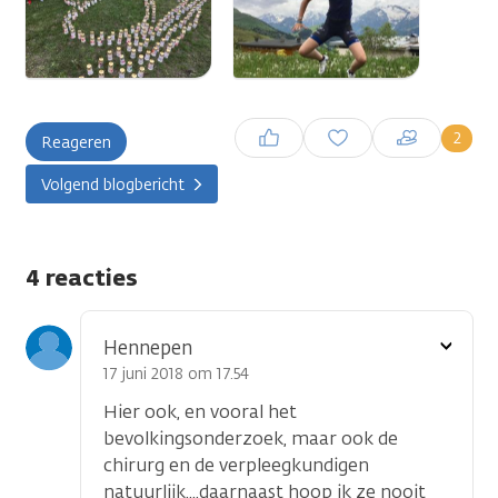
Inloggen om een reactie te
2
Reageren
plaatsen
Volgend blogbericht
4 reacties
Toon
Hennepen
optie
17 juni 2018 om 17.54
Hier ook, en vooral het
bevolkingsonderzoek, maar ook de
chirurg en de verpleegkundigen
natuurlijk....daarnaast hoop ik ze nooit