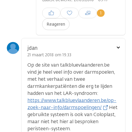
Inloggen om een reactie te
1
plaatsen
Reageren
Toon
jdan
optie
21 maart 2018 om 19.33
Op de site van talkbluevlaanderen.be
vind je heel veel info over darmspoelen,
met het verhaal van twee
darmkankerpatiënten die erg te lijden
hadden van het LAR-syndroom:
https://www.talkbluevlaanderen.be/op-
zoek-naar-info/darmspoelingen/
Het
gebruikte systeem is ook van Coloplast,
maar niet het hier al besproken
peristeen-systeem.