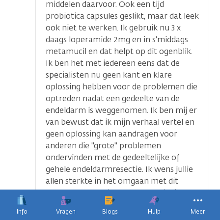
middelen daarvoor. Ook een tijd
probiotica capsules geslikt, maar dat leek
ook niet te werken. Ik gebruik nu 3 x
daags loperamide 2mg en in s'middags
metamucil en dat helpt op dit ogenblik.
Ik ben het met iedereen eens dat de
specialisten nu geen kant en klare
oplossing hebben voor de problemen die
optreden nadat een gedeelte van de
endeldarm is weggenomen. Ik ben mij er
van bewust dat ik mijn verhaal vertel en
geen oplossing kan aandragen voor
anderen die "grote" problemen
ondervinden met de gedeeltelijke of
gehele endeldarmresectie. Ik wens jullie
allen sterkte in het omgaan met dit
probleem, want ik weet net als jullie, wat
dit betekent in het (sociale) leven.
Info
Vragen
Blogs
Hulp
Meer