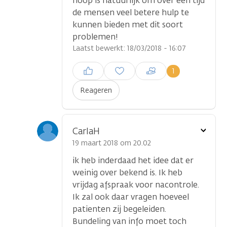
hoop is natuurlijk om over een tijd
de mensen veel betere hulp te
kunnen bieden met dit soort
problemen!
Laatst bewerkt: 18/03/2018 - 16:07
Inloggen om een reactie te
1
plaatsen
Reageren
Toon
CarlaH
optie
19 maart 2018 om 20.02
ik heb inderdaad het idee dat er
weinig over bekend is. Ik heb
vrijdag afspraak voor nacontrole.
Ik zal ook daar vragen hoeveel
patienten zij begeleiden.
Bundeling van info moet toch