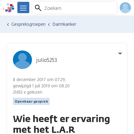
Overslaan
Zoeken
Menu
en
We
naar
zijn
Inlo
Ervaringen van anderen
Gespreksgroepen
Darmkanker
de
er
Acco
inhoud
voor
gaan
je.
Kanker.nl
Toon
julio5253
optie
8 december 2017 om 07.29,
gewijzigd 1 juli 2019 om 08.20
21653 x gelezen
Openbaar gesprek
Wie heeft er ervaring
met het L.A.R