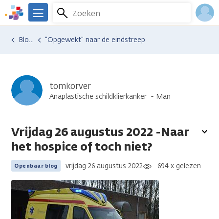
Overslaan
Zoeken
Menu
en
We
naar
zijn
Inlo
Ervaringen van anderen
Blogsoverzicht
"Opgewekt" naar de eindstreep
de
er
Acco
inhoud
voor
gaan
je.
Kanker.nl
tomkorver
Anaplastische schildklierkanker
Man
Vrijdag 26 augustus 2022 -Naar
To
het hospice of toch niet?
opt
vrijdag 26 augustus 2022
694 x gelezen
Openbaar blog