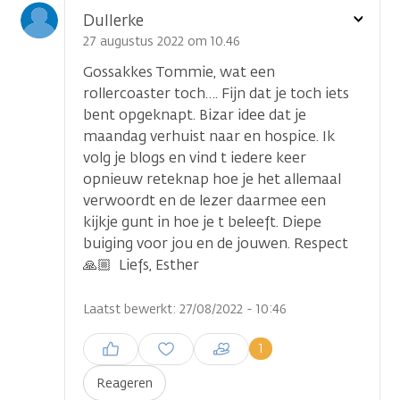
Toon
Dullerke
optie
27 augustus 2022 om 10.46
Gossakkes Tommie, wat een
rollercoaster toch…. Fijn dat je toch iets
bent opgeknapt. Bizar idee dat je
maandag verhuist naar en hospice. Ik
volg je blogs en vind t iedere keer
opnieuw reteknap hoe je het allemaal
verwoordt en de lezer daarmee een
kijkje gunt in hoe je t beleeft. Diepe
buiging voor jou en de jouwen. Respect
🙏🏼 Liefs, Esther
Laatst bewerkt: 27/08/2022 - 10:46
Inloggen om een reactie te
1
plaatsen
Reageren