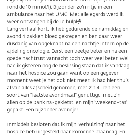
rond de 10 mmol/l). Bijzonder zo'n ritje in een
ambulance naar het UMC. Met alle egards werd ik
weer ontvangen bij de 1e hulp🤣
Lang verhaal kort: ik heb gedurende de namiddag en
avond 4 zakken bloed gekregen en ben daar weer
dusdanig van opgeknapt na een nachtje intern op de
afdeling oncologie. Eerst een beetje beter en na een
goede nachtrust vannacht toch weer veel beter. Wel
had ik gisteren nog de beslissing staan dat ik vandaag
naar het hospice zou gaan want op een gegeven
moment weet je het ook niet meer. Ik had hier thuis
al van alles afscheid genomen, met z'n 4-ren een
soort van "laatste avondmaal" genuttigd, met z'n
allen op de bank na-gekletst en mijn 'weekend-tas'
gepakt. Een bijzonder avondje!
Inmiddels besloten dat ik mijn 'verhuizing' naar het
hospice heb uitgesteld naar komende maandag. En