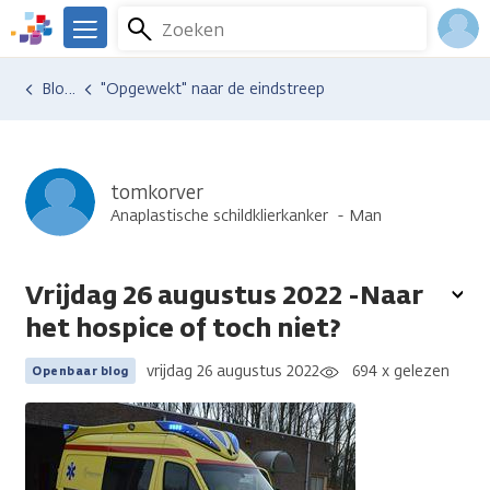
Overslaan
Zoeken
Menu
en
We
naar
zijn
Inlo
Ervaringen van anderen
Blogsoverzicht
"Opgewekt" naar de eindstreep
de
er
Acco
inhoud
voor
gaan
je.
Kanker.nl
tomkorver
Anaplastische schildklierkanker
Man
Vrijdag 26 augustus 2022 -Naar
To
het hospice of toch niet?
opt
vrijdag 26 augustus 2022
694 x gelezen
Openbaar blog