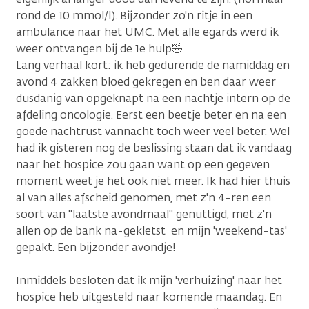
rond de 10 mmol/l). Bijzonder zo'n ritje in een
ambulance naar het UMC. Met alle egards werd ik
weer ontvangen bij de 1e hulp🤣
Lang verhaal kort: ik heb gedurende de namiddag en
avond 4 zakken bloed gekregen en ben daar weer
dusdanig van opgeknapt na een nachtje intern op de
afdeling oncologie. Eerst een beetje beter en na een
goede nachtrust vannacht toch weer veel beter. Wel
had ik gisteren nog de beslissing staan dat ik vandaag
naar het hospice zou gaan want op een gegeven
moment weet je het ook niet meer. Ik had hier thuis
al van alles afscheid genomen, met z'n 4-ren een
soort van "laatste avondmaal" genuttigd, met z'n
allen op de bank na-gekletst en mijn 'weekend-tas'
gepakt. Een bijzonder avondje!
Inmiddels besloten dat ik mijn 'verhuizing' naar het
hospice heb uitgesteld naar komende maandag. En