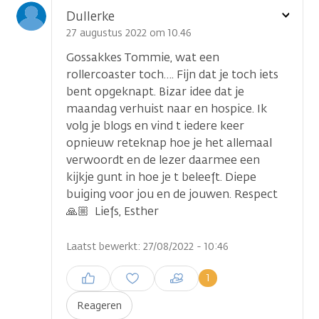
Toon
Dullerke
optie
27 augustus 2022 om 10.46
Gossakkes Tommie, wat een
rollercoaster toch…. Fijn dat je toch iets
bent opgeknapt. Bizar idee dat je
maandag verhuist naar en hospice. Ik
volg je blogs en vind t iedere keer
opnieuw reteknap hoe je het allemaal
verwoordt en de lezer daarmee een
kijkje gunt in hoe je t beleeft. Diepe
buiging voor jou en de jouwen. Respect
🙏🏼 Liefs, Esther
Laatst bewerkt: 27/08/2022 - 10:46
Inloggen om een reactie te
1
plaatsen
Reageren