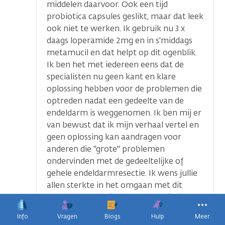
middelen daarvoor. Ook een tijd
probiotica capsules geslikt, maar dat leek
ook niet te werken. Ik gebruik nu 3 x
daags loperamide 2mg en in s'middags
metamucil en dat helpt op dit ogenblik.
Ik ben het met iedereen eens dat de
specialisten nu geen kant en klare
oplossing hebben voor de problemen die
optreden nadat een gedeelte van de
endeldarm is weggenomen. Ik ben mij er
van bewust dat ik mijn verhaal vertel en
geen oplossing kan aandragen voor
anderen die "grote" problemen
ondervinden met de gedeeltelijke of
gehele endeldarmresectie. Ik wens jullie
allen sterkte in het omgaan met dit
probleem, want ik weet net als jullie, wat
dit betekent in het (sociale) leven.
Info
Vragen
Blogs
Hulp
Meer