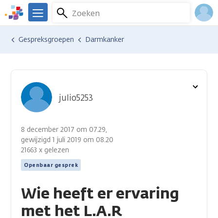
Overslaan
Zoeken
Menu
en
We
naar
zijn
Inlo
Ervaringen van anderen
Gespreksgroepen
Darmkanker
de
er
Acco
inhoud
voor
gaan
je.
Kanker.nl
Toon
julio5253
optie
8 december 2017 om 07.29,
gewijzigd 1 juli 2019 om 08.20
21663 x gelezen
Openbaar gesprek
Wie heeft er ervaring
met het L.A.R