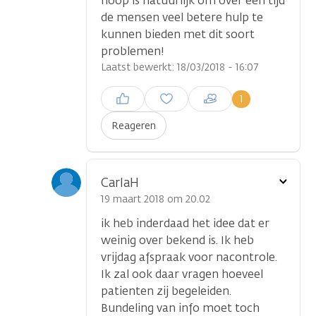
hoop is natuurlijk om over een tijd
de mensen veel betere hulp te
kunnen bieden met dit soort
problemen!
Laatst bewerkt: 18/03/2018 - 16:07
Inloggen om een reactie te
1
plaatsen
Reageren
Toon
CarlaH
optie
19 maart 2018 om 20.02
ik heb inderdaad het idee dat er
weinig over bekend is. Ik heb
vrijdag afspraak voor nacontrole.
Ik zal ook daar vragen hoeveel
patienten zij begeleiden.
Bundeling van info moet toch