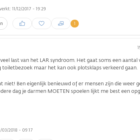
erkt: 11/12/2017 - 19:29
Inloggen om een reactie te
1
en
plaatsen
1
 veel last van het LAR syndroom. Het gaat soms een aantal 
ag toiletbezoek maar het kan ook plotsklaps verkeerd gaan.
cht niet! Ben eigenlijk benieuwd of er mensen zijn die weer 
edere dag je darmen MOETEN spoelen lijkt me best een opg
/03/2018 - 09:17