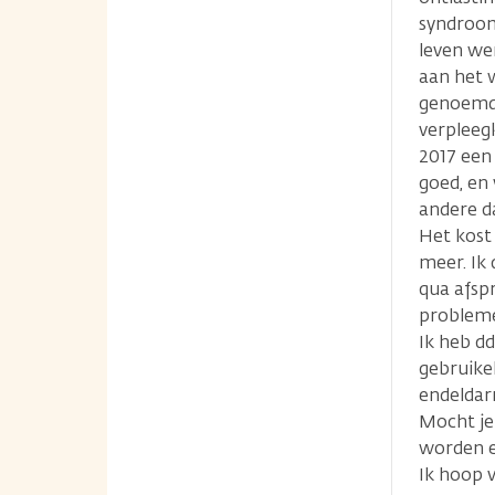
syndroom
leven wer
aan het 
genoemd)
verpleeg
2017 een
goed, en
andere d
Het kost
meer. Ik 
qua afspr
probleme
Ik heb dd
gebruike
endeldar
Mocht je
worden e
Ik hoop v