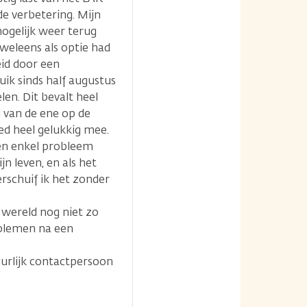
e verbetering. Mijn
mogelijk weer terug
weleens als optie had
id door een
ik sinds half augustus
n. Dit bevalt heel
 van de ene op de
d heel gelukkig mee.
een enkel probleem
jn leven, en als het
erschuif ik het zonder
e wereld nog niet zo
oblemen na een
uurlijk contactpersoon