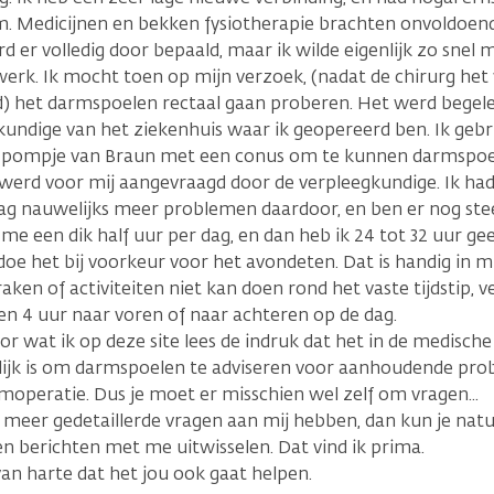
. Medicijnen en bekken fysiotherapie brachten onvoldoend
d er volledig door bepaald, maar ik wilde eigenlijk zo snel 
werk. Ik mocht toen op mijn verzoek, (nadat de chirurg het 
 het darmspoelen rectaal gaan proberen. Het werd begele
kundige van het ziekenhuis waar ik geopereerd ben. Ik gebru
 pompje van Braun met een conus om te kunnen darmspoele
 werd voor mij aangevraagd door de verpleegkundige. Ik had
ag nauwelijks meer problemen daardoor, en ben er nog stee
 me een dik half uur per dag, en dan heb ik 24 tot 32 uur g
doe het bij voorkeur voor het avondeten. Dat is handig in mi
aken of activiteiten niet kan doen rond het vaste tijdstip, v
n 4 uur naar voren of naar achteren op de dag.
or wat ik op deze site lees de indruk dat het in de medisch
lijk is om darmspoelen te adviseren voor aanhoudende pr
moperatie. Dus je moet er misschien wel zelf om vragen...
 meer gedetaillerde vragen aan mij hebben, dan kun je nat
n berichten met me uitwisselen. Dat vind ik prima.
an harte dat het jou ook gaat helpen.