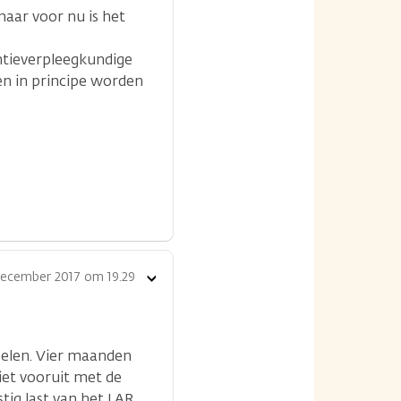
maar voor nu is het
entieverpleegkundige
en in principe worden
december 2017 om 19.29
Toon
opties
oelen. Vier maanden
niet vooruit met de
stig last van het LAR