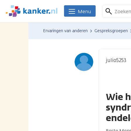
Overslaan
en
Zoeke
Menu
We
naar
zijn
de
er
Ervaringen van anderen
Gespreksgroepen
inhoud
voor
gaan
je.
Kanker.nl
julio5253
Wie h
synd
ende
Beste Men