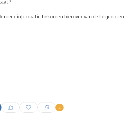
taat ?
ik meer informatie bekomen hierover van de lotgenoten.
Inloggen om een reactie te
2
plaatsen