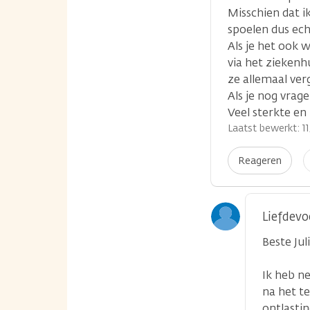
Misschien dat i
spoelen dus ech
Als je het ook 
via het ziekenh
ze allemaal ver
Als je nog vrag
Veel sterkte en 
Laatst bewerkt: 11
I
Reageren
p
Liefdevo
Beste Juli
Ik heb n
na het te
ontlastin