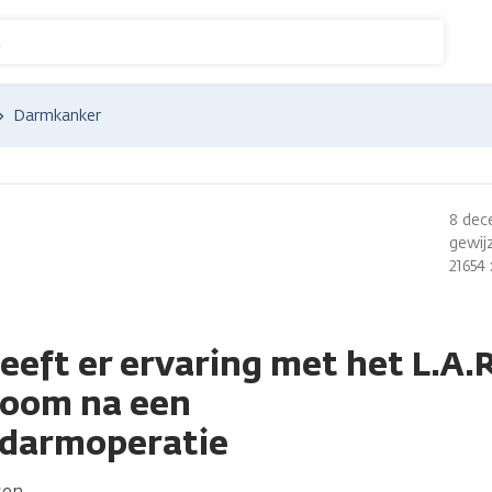
n
Darmkanker
8 dec
gewijz
21654
eeft er ervaring met het L.A.
room na een
ldarmoperatie
sen