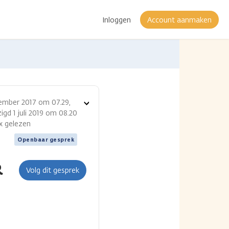
Inloggen
Account aanmaken
ember 2017 om 07.29,
Toon
igd 1 juli 2019 om 08.20
opties
 x gelezen
Openbaar gesprek
R
Volg dit gesprek