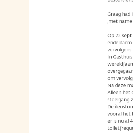
Graag had 
,met name 
Op 22 sept 
endeldarm ,
vervolgens
In Gasthui
wereldfaam 
overgegaan
om vervolge
Na deze moe
Alleen het 
stoelgang 
De ileostom
vooral het 
er is nu al 
toiletfrequ