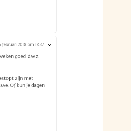
5 februari 2018 om 18.37
Toon
opties
weken goed, d.w.z.
gestopt zijn met
ave. Of kun je dagen