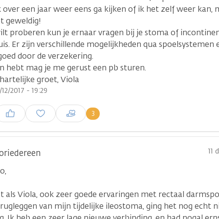
k over een jaar weer eens ga kijken of ik het zelf weer kan, 
t geweldig!
wilt proberen kun je ernaar vragen bij je stoma of incontin
uis. Er zijn verschillende mogelijkheden qua spoelsystemen 
goed door de verzekering.
en hebt mag je me gerust een pb sturen.
hartelijke groet, Viola
/12/2017 - 19:29
nloggen om een reactie te
3
laatsen
11 
oriedereen
o,
et als Viola, ook zeer goede ervaringen met rectaal darmsp
rugleggen van mijn tijdelijke ileostoma, ging het nog echt 
g. Ik heb een zeer lage nieuwe verbinding, en had nogal ern