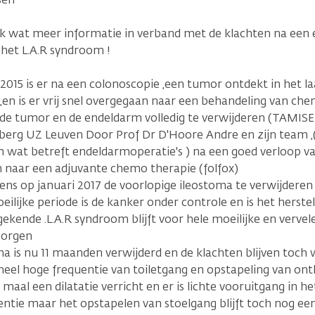
ik wat meer informatie in verband met de klachten na een
het L.A.R syndroom !
2015 is er na een colonoscopie ,een tumor ontdekt in het la
en is er vrij snel overgegaan naar een behandeling van ch
 de tumor en de endeldarm volledig te verwijderen (TAMISE
sberg UZ Leuven Door Prof Dr D'Hoore Andre en zijn team ,
wat betreft endeldarmoperatie's ) na een goed verloop van
 naar een adjuvante chemo therapie (folfox)
ns op januari 2017 de voorlopige ileostoma te verwijderen 
ilijke periode is de kanker onder controle en is het herste
gekende .L.A.R syndroom blijft voor hele moeilijke en ver
zorgen
a is nu 11 maanden verwijderd en de klachten blijven toch 
heel hoge frequentie van toiletgang en opstapeling van ontl
4 maal een dilatatie verricht en er is lichte vooruitgang in h
entie maar het opstapelen van stoelgang blijft toch nog ee