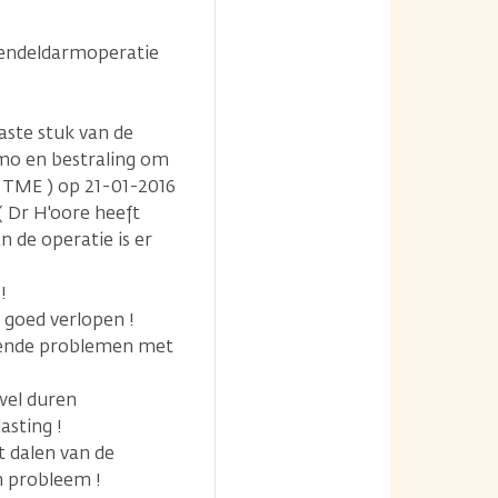
 endeldarmoperatie
aste stuk van de
emo en bestraling om
 TME ) op 21-01-2016
( Dr H'oore heeft
 de operatie is er
!
l goed verlopen !
velende problemen met
wel duren
asting !
et dalen van de
n probleem !