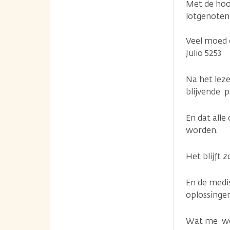
Met de hoop
lotgenoten
Veel moed e
Julio 5253
Na het leze
blijvende 
En dat alle
worden.
Het blijft
En de medi
oplossinge
Wat me wel 