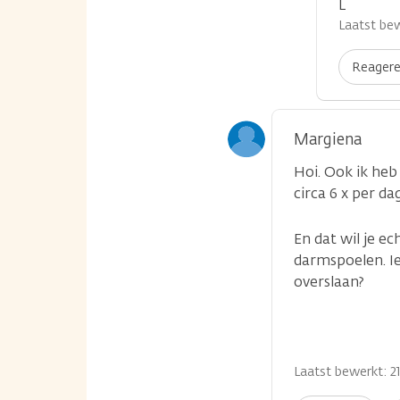
L
Laatst bew
Reager
Margiena
Hoi. Ook ik heb
circa 6 x per d
En dat wil je e
darmspoelen. I
overslaan?
Laatst bewerkt: 21