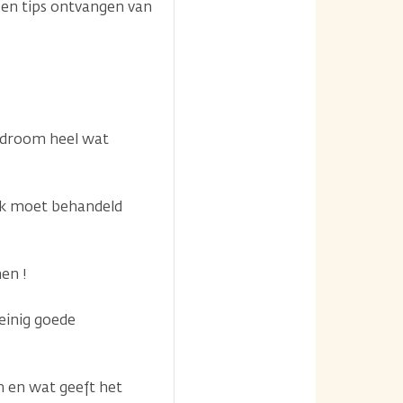
 en tips ontvangen van
yndroom heel wat
ijk moet behandeld
en !
einig goede
en en wat geeft het