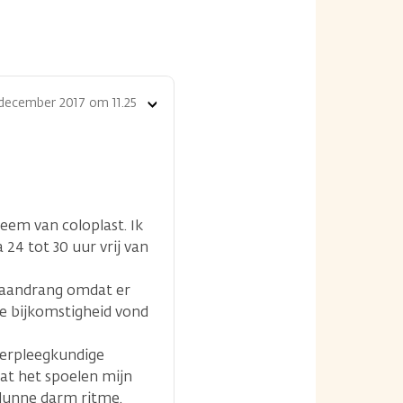
december 2017 om 11.25
Toon
opties
em van coloplast. Ik
24 tot 30 uur vrij van
e aandrang omdat er
re bijkomstigheid vond
averpleegkundige
dat het spoelen mijn
 dunne darm ritme.