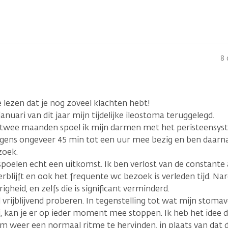
8 
lezen dat je nog zoveel klachten hebt!
n januari van dit jaar mijn tijdelijke ileostoma teruggelegd.
 twee maanden spoel ik mijn darmen met het peristeensyste
gens ongeveer 45 min tot een uur mee bezig en ben daarna 
zoek.
 spoelen echt een uitkomst. Ik ben verlost van de constant
erblijft en ook het frequente wc bezoek is verleden tijd. Na
igheid, en zelfs die is significant verminderd.
l vrijblijvend proberen. In tegenstelling tot wat mijn stom
i, kan je er op ieder moment mee stoppen. Ik heb het idee 
m weer een normaal ritme te hervinden, in plaats van dat