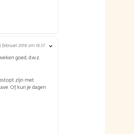
5 februari 2018 om 18.37
Toon
opties
weken goed, d.w.z.
gestopt zijn met
ave. Of kun je dagen