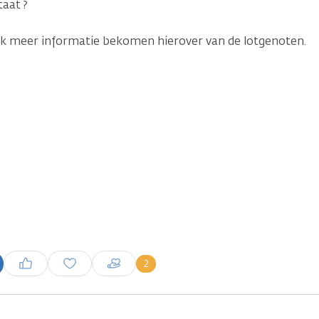
taat ?
ik meer informatie bekomen hierover van de lotgenoten.
Inloggen om een reactie te
2
plaatsen