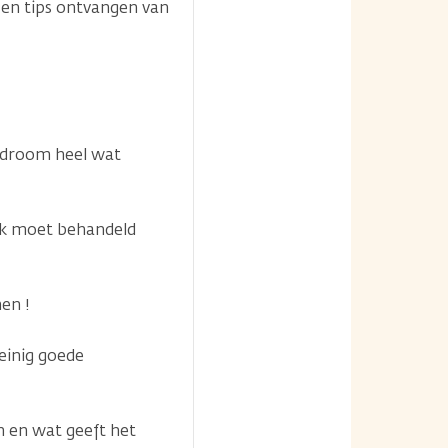
 en tips ontvangen van
yndroom heel wat
ijk moet behandeld
en !
einig goede
en en wat geeft het