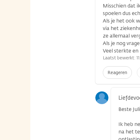
Misschien dat i
spoelen dus ech
Als je het ook 
via het ziekenh
ze allemaal ver
Als je nog vrag
Veel sterkte en 
Laatst bewerkt: 11
I
Reageren
p
Liefdevo
Beste Juli
Ik heb n
na het te
ontlastin