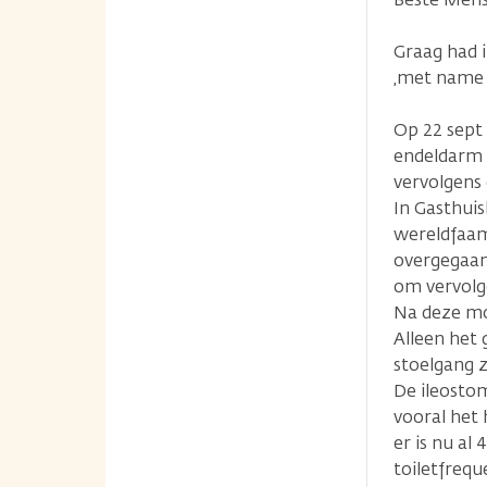
Graag had 
,met name 
Op 22 sept 
endeldarm ,
vervolgens
In Gasthui
wereldfaam 
overgegaan
om vervolge
Na deze moe
Alleen het 
stoelgang 
De ileostom
vooral het 
er is nu al 
toiletfrequ