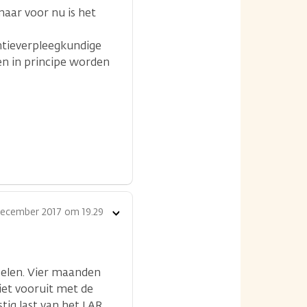
maar voor nu is het
entieverpleegkundige
en in principe worden
december 2017 om 19.29
Toon
opties
oelen. Vier maanden
niet vooruit met de
stig last van het LAR