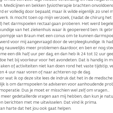
. Medicijnen en bekken fysiotherapie brachten onvoldoend
d er volledig door bepaald, maar ik wilde eigenlijk zo snel 
werk. Ik mocht toen op mijn verzoek, (nadat de chirurg het 
 het darmspoelen rectaal gaan proberen. Het werd begele
kundige van het ziekenhuis waar ik geopereerd ben. Ik gebru
 pompje van Braun met een conus om te kunnen darmspoele
 werd voor mij aangevraagd door de verpleegkundige. Ik had
ag nauwelijks meer problemen daardoor, en ben er nog stee
 me een dik half uur per dag, en dan heb ik 24 tot 32 uur g
doe het bij voorkeur voor het avondeten. Dat is handig in mi
aken of activiteiten niet kan doen rond het vaste tijdstip, v
n 4 uur naar voren of naar achteren op de dag.
or wat ik op deze site lees de indruk dat het in de medisch
lijk is om darmspoelen te adviseren voor aanhoudende pr
moperatie. Dus je moet er misschien wel zelf om vragen...
 meer gedetaillerde vragen aan mij hebben, dan kun je nat
n berichten met me uitwisselen. Dat vind ik prima.
an harte dat het jou ook gaat helpen.