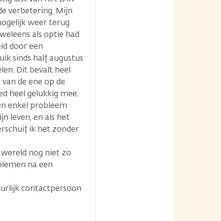
e verbetering. Mijn
mogelijk weer terug
weleens als optie had
id door een
ik sinds half augustus
n. Dit bevalt heel
 van de ene op de
d heel gelukkig mee.
een enkel probleem
jn leven, en als het
erschuif ik het zonder
e wereld nog niet zo
oblemen na een
uurlijk contactpersoon