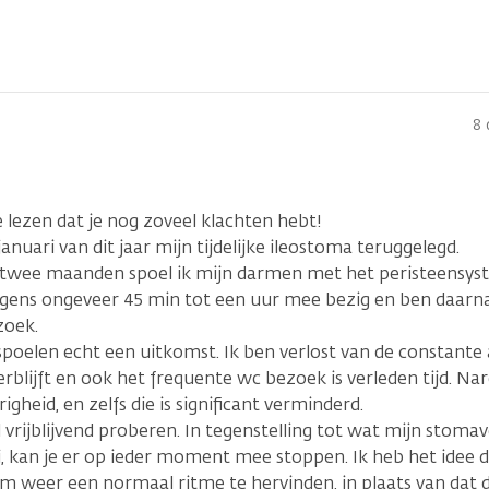
8 
lezen dat je nog zoveel klachten hebt!
n januari van dit jaar mijn tijdelijke ileostoma teruggelegd.
 twee maanden spoel ik mijn darmen met het peristeensyste
gens ongeveer 45 min tot een uur mee bezig en ben daarna 
zoek.
 spoelen echt een uitkomst. Ik ben verlost van de constant
erblijft en ook het frequente wc bezoek is verleden tijd. Na
igheid, en zelfs die is significant verminderd.
l vrijblijvend proberen. In tegenstelling tot wat mijn stom
i, kan je er op ieder moment mee stoppen. Ik heb het idee 
m weer een normaal ritme te hervinden, in plaats van dat