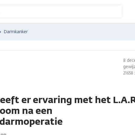
n
Darmkanker
8 dec
gewijz
21658
eeft er ervaring met het L.A.
room na een
ldarmoperatie
sen