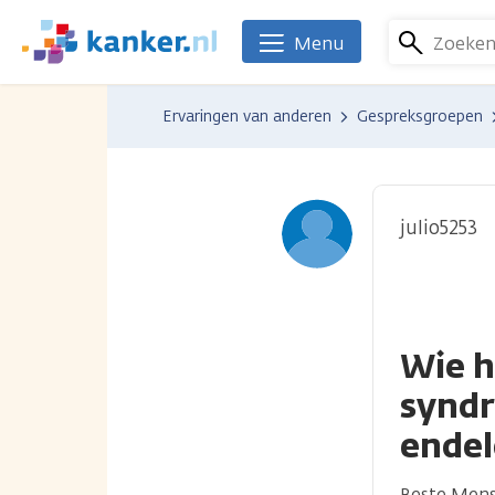
Overslaan
en
Zoeke
Menu
We
naar
zijn
de
er
Ervaringen van anderen
Gespreksgroepen
inhoud
voor
gaan
je.
Kanker.nl
julio5253
Wie h
synd
ende
Beste Men