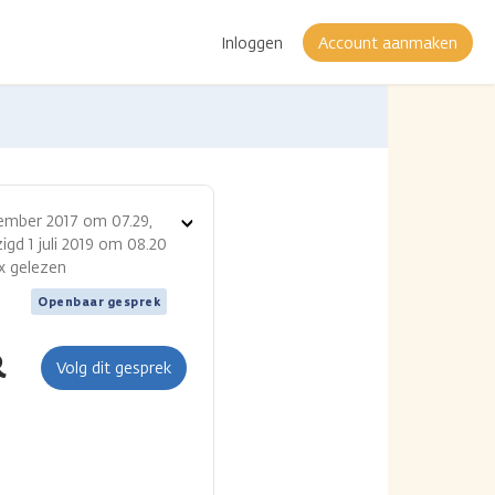
Inloggen
Account aanmaken
ember 2017 om 07.29,
Toon
igd 1 juli 2019 om 08.20
opties
 x gelezen
Openbaar gesprek
R
Volg dit gesprek