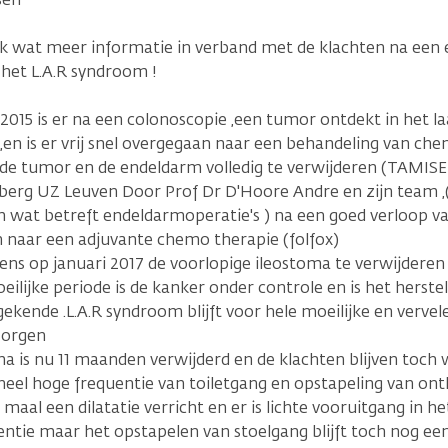
ik wat meer informatie in verband met de klachten na een
het L.A.R syndroom !
2015 is er na een colonoscopie ,een tumor ontdekt in het la
en is er vrij snel overgegaan naar een behandeling van ch
 de tumor en de endeldarm volledig te verwijderen (TAMISE
sberg UZ Leuven Door Prof Dr D'Hoore Andre en zijn team ,
wat betreft endeldarmoperatie's ) na een goed verloop van
 naar een adjuvante chemo therapie (folfox)
ns op januari 2017 de voorlopige ileostoma te verwijderen 
ilijke periode is de kanker onder controle en is het herste
gekende .L.A.R syndroom blijft voor hele moeilijke en ver
zorgen
a is nu 11 maanden verwijderd en de klachten blijven toch 
heel hoge frequentie van toiletgang en opstapeling van ontl
4 maal een dilatatie verricht en er is lichte vooruitgang in h
entie maar het opstapelen van stoelgang blijft toch nog ee