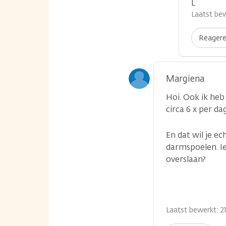
L
Laatst bew
Reager
Margiena
Hoi. Ook ik heb
circa 6 x per d
En dat wil je e
darmspoelen. I
overslaan?
Laatst bewerkt: 21