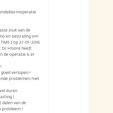
 endeldarmoperatie
aste stuk van de
emo en bestraling om
 TME ) op 21-01-2016
( Dr H'oore heeft
 de operatie is er
!
l goed verlopen !
velende problemen met
wel duren
asting !
et dalen van de
n probleem !