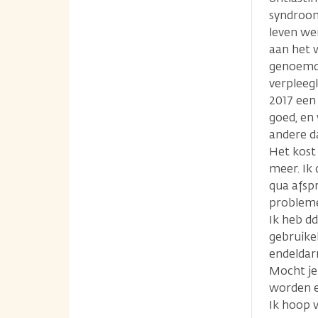
syndroom
leven wer
aan het 
genoemd)
verpleeg
2017 een
goed, en
andere d
Het kost
meer. Ik 
qua afspr
probleme
Ik heb dd
gebruike
endeldar
Mocht je
worden e
Ik hoop v