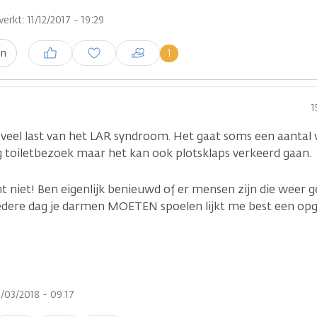
erkt: 11/12/2017 - 19:29
Inloggen om een reactie te
1
en
plaatsen
1
 veel last van het LAR syndroom. Het gaat soms een aantal 
ag toiletbezoek maar het kan ook plotsklaps verkeerd gaan.
cht niet! Ben eigenlijk benieuwd of er mensen zijn die weer 
edere dag je darmen MOETEN spoelen lijkt me best een opg
/03/2018 - 09:17