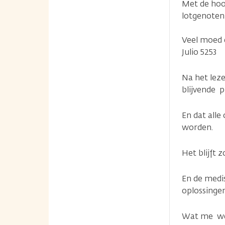
Met de hoop
lotgenoten
Veel moed e
Julio 5253
Na het leze
blijvende 
En dat alle
worden.
Het blijft
En de medi
oplossinge
Wat me wel 