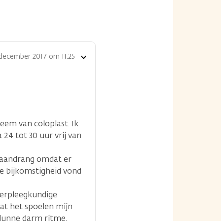
december 2017 om 11.25
Toon
opties
em van coloplast. Ik
24 tot 30 uur vrij van
e aandrang omdat er
re bijkomstigheid vond
averpleegkundige
dat het spoelen mijn
 dunne darm ritme.