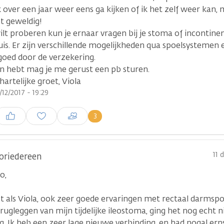
k over een jaar weer eens ga kijken of ik het zelf weer kan, 
t geweldig!
wilt proberen kun je ernaar vragen bij je stoma of incontin
uis. Er zijn verschillende mogelijkheden qua spoelsystemen 
goed door de verzekering.
en hebt mag je me gerust een pb sturen.
hartelijke groet, Viola
/12/2017 - 19:29
nloggen om een reactie te
3
laatsen
11 
oriedereen
o,
et als Viola, ook zeer goede ervaringen met rectaal darmsp
rugleggen van mijn tijdelijke ileostoma, ging het nog echt 
g. Ik heb een zeer lage nieuwe verbinding, en had nogal ern