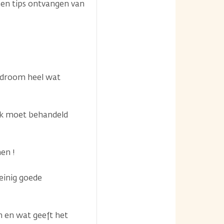
 en tips ontvangen van
yndroom heel wat
ijk moet behandeld
en !
einig goede
en en wat geeft het