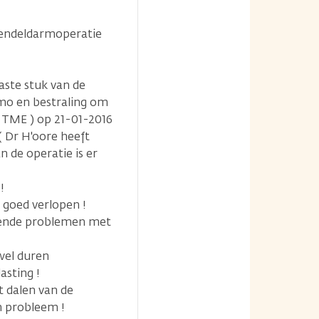
 endeldarmoperatie
aste stuk van de
emo en bestraling om
 TME ) op 21-01-2016
( Dr H'oore heeft
 de operatie is er
!
l goed verlopen !
velende problemen met
wel duren
asting !
et dalen van de
n probleem !