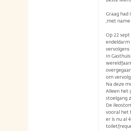
Graag had 
,met name 
Op 22 sept 
endeldarm ,
vervolgens
In Gasthui
wereldfaam 
overgegaan
om vervolge
Na deze moe
Alleen het 
stoelgang 
De ileostom
vooral het 
er is nu al 
toiletfrequ