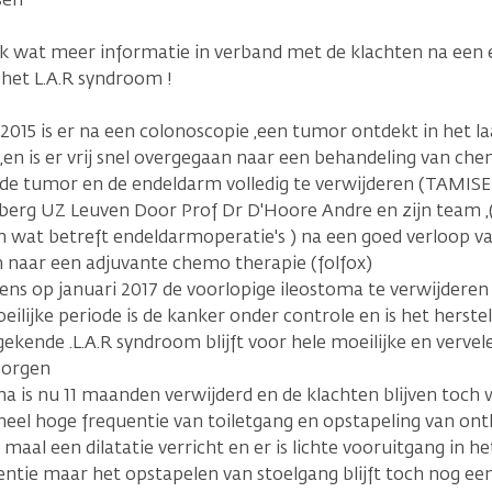
ik wat meer informatie in verband met de klachten na een
het L.A.R syndroom !
2015 is er na een colonoscopie ,een tumor ontdekt in het la
en is er vrij snel overgegaan naar een behandeling van ch
 de tumor en de endeldarm volledig te verwijderen (TAMISE
sberg UZ Leuven Door Prof Dr D'Hoore Andre en zijn team ,
wat betreft endeldarmoperatie's ) na een goed verloop van
 naar een adjuvante chemo therapie (folfox)
ns op januari 2017 de voorlopige ileostoma te verwijderen 
ilijke periode is de kanker onder controle en is het herste
gekende .L.A.R syndroom blijft voor hele moeilijke en ver
zorgen
a is nu 11 maanden verwijderd en de klachten blijven toch 
heel hoge frequentie van toiletgang en opstapeling van ontl
4 maal een dilatatie verricht en er is lichte vooruitgang in h
entie maar het opstapelen van stoelgang blijft toch nog ee