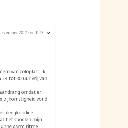
december 2017 om 11.25
Toon
opties
em van coloplast. Ik
24 tot 30 uur vrij van
e aandrang omdat er
re bijkomstigheid vond
averpleegkundige
dat het spoelen mijn
 dunne darm ritme.