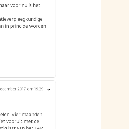
maar voor nu is het
entieverpleegkundige
en in principe worden
december 2017 om 19.29
Toon
opties
oelen. Vier maanden
niet vooruit met de
stig last van het LAR