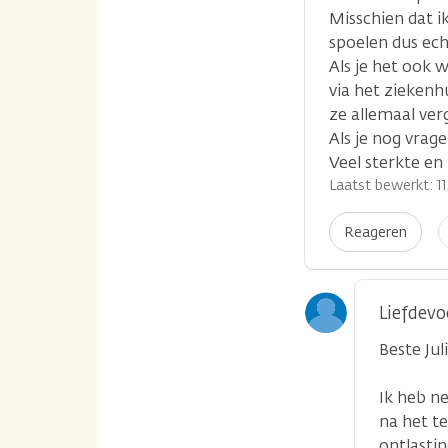
Misschien dat i
spoelen dus ech
Als je het ook 
via het ziekenh
ze allemaal ver
Als je nog vrag
Veel sterkte en 
Laatst bewerkt: 11
I
Reageren
p
Liefdevo
Beste Juli
Ik heb n
na het te
ontlastin