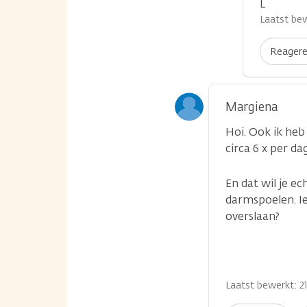
L
Laatst bew
Reager
Margiena
Hoi. Ook ik heb
circa 6 x per d
En dat wil je e
darmspoelen. I
overslaan?
Laatst bewerkt: 21