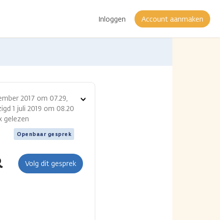
Inloggen
Account aanmaken
ember 2017 om 07.29,
Toon
igd 1 juli 2019 om 08.20
opties
 x gelezen
Openbaar gesprek
R
Volg dit gesprek