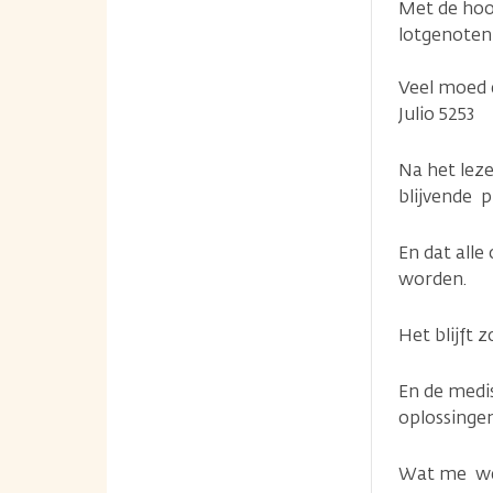
Met de hoop
lotgenoten
Veel moed e
Julio 5253
Na het leze
blijvende 
En dat alle
worden.
Het blijft
En de medi
oplossinge
Wat me wel 