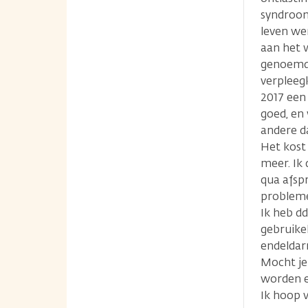
syndroom
leven wer
aan het 
genoemd)
verpleeg
2017 een
goed, en
andere d
Het kost
meer. Ik 
qua afspr
probleme
Ik heb dd
gebruike
endeldar
Mocht je
worden e
Ik hoop v