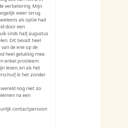
e verbetering. Mijn
mogelijk weer terug
weleens als optie had
id door een
ik sinds half augustus
n. Dit bevalt heel
 van de ene op de
d heel gelukkig mee.
een enkel probleem
jn leven, en als het
erschuif ik het zonder
e wereld nog niet zo
oblemen na een
uurlijk contactpersoon