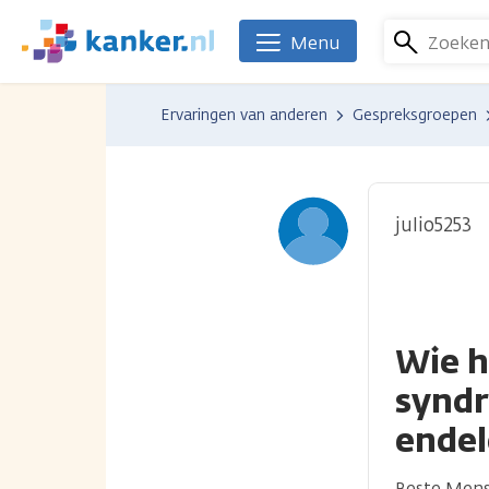
Overslaan
en
Zoeke
Menu
We
naar
zijn
de
er
Ervaringen van anderen
Gespreksgroepen
inhoud
voor
gaan
je.
Kanker.nl
julio5253
Wie h
synd
ende
Beste Men