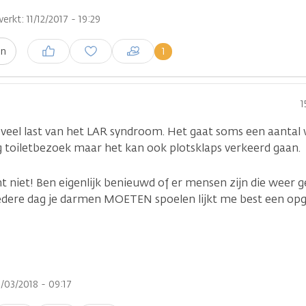
erkt: 11/12/2017 - 19:29
Inloggen om een reactie te
1
en
plaatsen
1
 veel last van het LAR syndroom. Het gaat soms een aantal 
ag toiletbezoek maar het kan ook plotsklaps verkeerd gaan.
cht niet! Ben eigenlijk benieuwd of er mensen zijn die weer 
edere dag je darmen MOETEN spoelen lijkt me best een opg
/03/2018 - 09:17