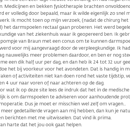
. Medicijnen en bekken fysiotherapie brachten onvoldoend
d er volledig door bepaald, maar ik wilde eigenlijk zo snel 
werk. Ik mocht toen op mijn verzoek, (nadat de chirurg het 
 het darmspoelen rectaal gaan proberen. Het werd begele
kundige van het ziekenhuis waar ik geopereerd ben. Ik gebru
 pompje van Braun met een conus om te kunnen darmspoele
 werd voor mij aangevraagd door de verpleegkundige. Ik had
ag nauwelijks meer problemen daardoor, en ben er nog stee
 me een dik half uur per dag, en dan heb ik 24 tot 32 uur g
doe het bij voorkeur voor het avondeten. Dat is handig in mi
aken of activiteiten niet kan doen rond het vaste tijdstip, v
n 4 uur naar voren of naar achteren op de dag.
or wat ik op deze site lees de indruk dat het in de medisch
lijk is om darmspoelen te adviseren voor aanhoudende pr
moperatie. Dus je moet er misschien wel zelf om vragen...
 meer gedetaillerde vragen aan mij hebben, dan kun je nat
n berichten met me uitwisselen. Dat vind ik prima.
an harte dat het jou ook gaat helpen.