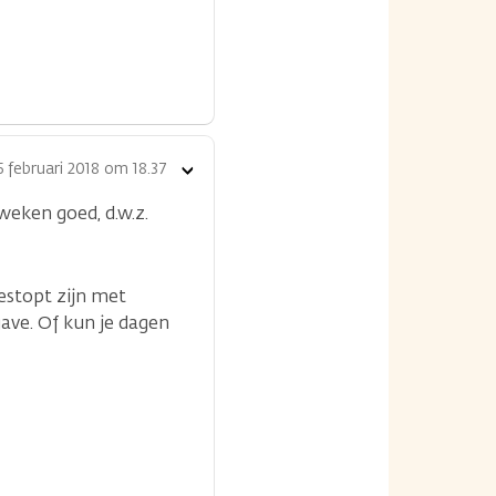
5 februari 2018 om 18.37
Toon
opties
weken goed, d.w.z.
gestopt zijn met
ave. Of kun je dagen