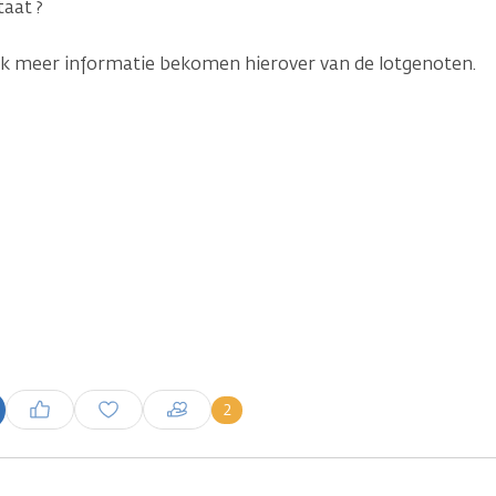
taat ?
ik meer informatie bekomen hierover van de lotgenoten.
Inloggen om een reactie te
2
plaatsen