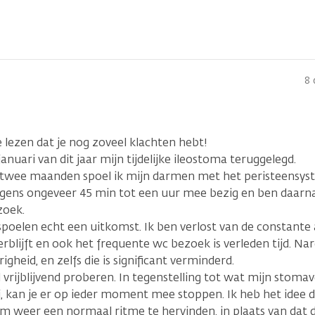
8 
lezen dat je nog zoveel klachten hebt!
n januari van dit jaar mijn tijdelijke ileostoma teruggelegd.
 twee maanden spoel ik mijn darmen met het peristeensyste
gens ongeveer 45 min tot een uur mee bezig en ben daarna 
zoek.
 spoelen echt een uitkomst. Ik ben verlost van de constant
erblijft en ook het frequente wc bezoek is verleden tijd. Na
igheid, en zelfs die is significant verminderd.
l vrijblijvend proberen. In tegenstelling tot wat mijn stom
i, kan je er op ieder moment mee stoppen. Ik heb het idee 
m weer een normaal ritme te hervinden, in plaats van dat