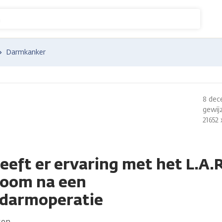
n
Darmkanker
8 dec
gewijz
21652
eeft er ervaring met het L.A.
room na een
ldarmoperatie
sen