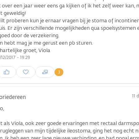
k over een jaar weer eens ga kijken of ik het zelf weer kan, 
t geweldig!
wilt proberen kun je ernaar vragen bij je stoma of incontin
uis. Er zijn verschillende mogelijkheden qua spoelsystemen 
goed door de verzekering.
en hebt mag je me gerust een pb sturen.
hartelijke groet, Viola
/12/2017 - 19:29
nloggen om een reactie te
3
laatsen
11 
oriedereen
o,
et als Viola, ook zeer goede ervaringen met rectaal darmsp
rugleggen van mijn tijdelijke ileostoma, ging het nog echt 
g. Ik heb een zeer lage nieuwe verbinding, en had nogal ern