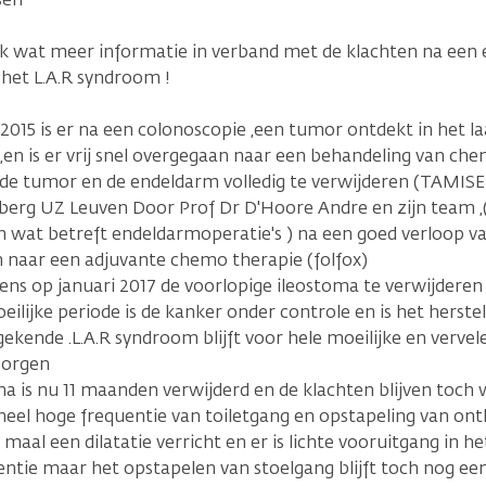
ik wat meer informatie in verband met de klachten na een
het L.A.R syndroom !
2015 is er na een colonoscopie ,een tumor ontdekt in het la
en is er vrij snel overgegaan naar een behandeling van ch
 de tumor en de endeldarm volledig te verwijderen (TAMISE
sberg UZ Leuven Door Prof Dr D'Hoore Andre en zijn team ,
wat betreft endeldarmoperatie's ) na een goed verloop van
 naar een adjuvante chemo therapie (folfox)
ns op januari 2017 de voorlopige ileostoma te verwijderen 
ilijke periode is de kanker onder controle en is het herste
gekende .L.A.R syndroom blijft voor hele moeilijke en ver
zorgen
a is nu 11 maanden verwijderd en de klachten blijven toch 
heel hoge frequentie van toiletgang en opstapeling van ontl
4 maal een dilatatie verricht en er is lichte vooruitgang in h
entie maar het opstapelen van stoelgang blijft toch nog ee