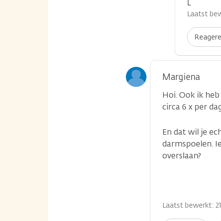
L
Laatst bew
Reager
Margiena
Hoi. Ook ik heb
circa 6 x per d
En dat wil je e
darmspoelen. I
overslaan?
Laatst bewerkt: 21