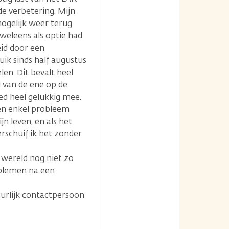
e verbetering. Mijn
mogelijk weer terug
weleens als optie had
id door een
ik sinds half augustus
n. Dit bevalt heel
 van de ene op de
d heel gelukkig mee.
een enkel probleem
jn leven, en als het
erschuif ik het zonder
e wereld nog niet zo
oblemen na een
uurlijk contactpersoon