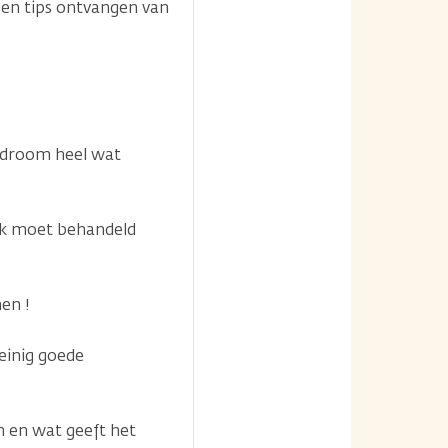
 en tips ontvangen van
yndroom heel wat
ijk moet behandeld
en !
einig goede
en en wat geeft het