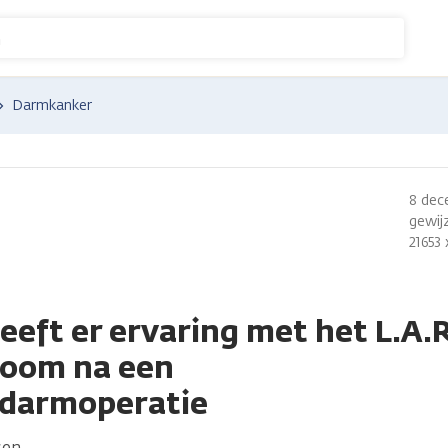
n
Darmkanker
8 dec
gewijz
21653
eeft er ervaring met het L.A.
room na een
ldarmoperatie
sen