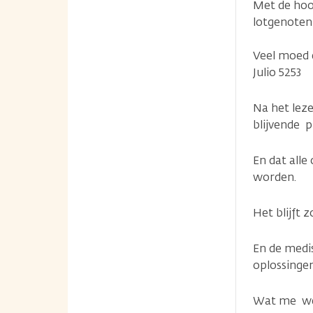
Met de hoop
lotgenoten
Veel moed e
Julio 5253
Na het leze
blijvende 
En dat alle
worden.
Het blijft
En de medi
oplossinge
Wat me wel 