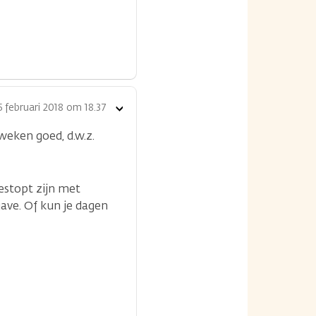
5 februari 2018 om 18.37
Toon
opties
weken goed, d.w.z.
gestopt zijn met
ave. Of kun je dagen