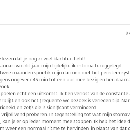
8 
lezen dat je nog zoveel klachten hebt!
n januari van dit jaar mijn tijdelijke ileostoma teruggelegd.
 twee maanden spoel ik mijn darmen met het peristeensyste
gens ongeveer 45 min tot een uur mee bezig en ben daarna 
zoek.
 spoelen echt een uitkomst. Ik ben verlost van de constant
erblijft en ook het frequente wc bezoek is verleden tijd. Na
igheid, en zelfs die is significant verminderd.
l vrijblijvend proberen. In tegenstelling tot wat mijn stom
i, kan je er op ieder moment mee stoppen. Ik heb het idee 
m weer een normaal ritme te hervinden, in plaats van dat