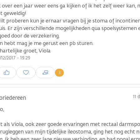
k over een jaar weer eens ga kijken of ik het zelf weer kan, 
t geweldig!
wilt proberen kun je ernaar vragen bij je stoma of incontin
uis. Er zijn verschillende mogelijkheden qua spoelsystemen 
goed door de verzekering.
en hebt mag je me gerust een pb sturen.
hartelijke groet, Viola
/12/2017 - 19:29
nloggen om een reactie te
3
laatsen
11 
oriedereen
o,
et als Viola, ook zeer goede ervaringen met rectaal darmsp
rugleggen van mijn tijdelijke ileostoma, ging het nog echt 
g. Ik heb een zeer lage nieuwe verbinding, en had nogal ern