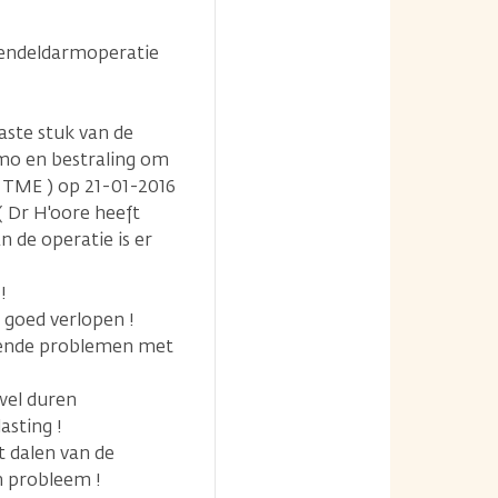
 endeldarmoperatie
aste stuk van de
emo en bestraling om
 TME ) op 21-01-2016
( Dr H'oore heeft
 de operatie is er
!
l goed verlopen !
velende problemen met
wel duren
asting !
et dalen van de
n probleem !