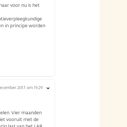
maar voor nu is het
entieverpleegkundige
en in principe worden
december 2017 om 19.29
Toon
opties
oelen. Vier maanden
niet vooruit met de
stig last van het LAR