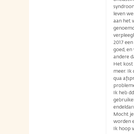
syndroom
leven wer
aan het 
genoemd)
verpleeg
2017 een
goed, en
andere d
Het kost
meer. Ik 
qua afspr
probleme
Ik heb dd
gebruike
endeldar
Mocht je
worden e
Ik hoop v