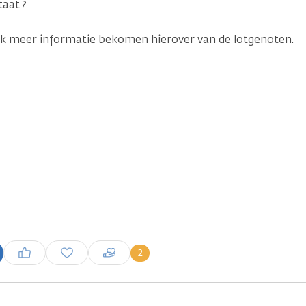
taat ?
ik meer informatie bekomen hierover van de lotgenoten.
Inloggen om een reactie te
2
plaatsen