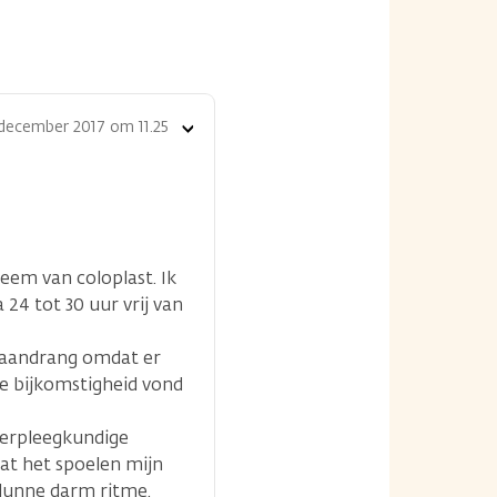
december 2017 om 11.25
Toon
opties
em van coloplast. Ik
24 tot 30 uur vrij van
e aandrang omdat er
re bijkomstigheid vond
averpleegkundige
dat het spoelen mijn
 dunne darm ritme.