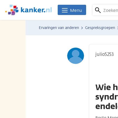
Overslaan
en
Zoeke
Menu
We
naar
zijn
de
er
Ervaringen van anderen
Gespreksgroepen
inhoud
voor
gaan
je.
Kanker.nl
julio5253
Wie h
synd
ende
Beste Men