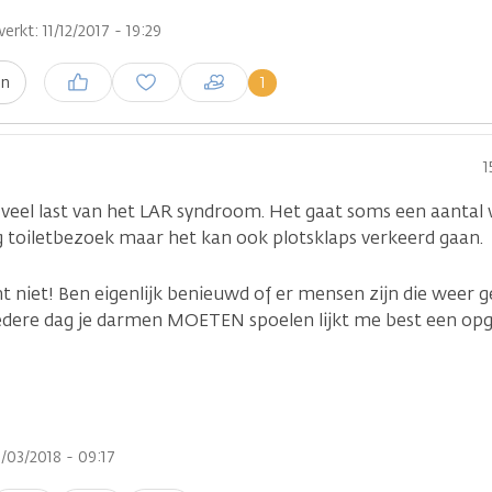
erkt: 11/12/2017 - 19:29
Inloggen om een reactie te
1
en
plaatsen
1
 veel last van het LAR syndroom. Het gaat soms een aantal 
ag toiletbezoek maar het kan ook plotsklaps verkeerd gaan.
cht niet! Ben eigenlijk benieuwd of er mensen zijn die weer 
edere dag je darmen MOETEN spoelen lijkt me best een opg
/03/2018 - 09:17