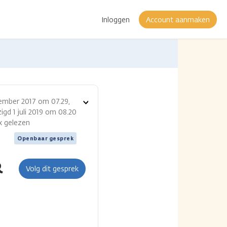
Inloggen
Account aanmaken
ember 2017 om 07.29,
Toon
igd 1 juli 2019 om 08.20
opties
 x gelezen
Openbaar gesprek
R
Volg dit gesprek