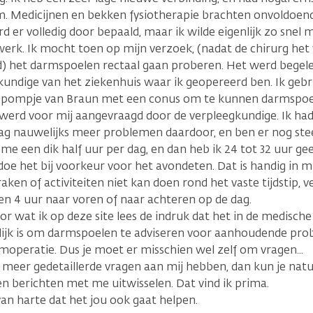
. Medicijnen en bekken fysiotherapie brachten onvoldoend
d er volledig door bepaald, maar ik wilde eigenlijk zo snel 
werk. Ik mocht toen op mijn verzoek, (nadat de chirurg het 
 het darmspoelen rectaal gaan proberen. Het werd begele
kundige van het ziekenhuis waar ik geopereerd ben. Ik gebru
 pompje van Braun met een conus om te kunnen darmspoele
 werd voor mij aangevraagd door de verpleegkundige. Ik had
ag nauwelijks meer problemen daardoor, en ben er nog stee
 me een dik half uur per dag, en dan heb ik 24 tot 32 uur g
doe het bij voorkeur voor het avondeten. Dat is handig in mi
aken of activiteiten niet kan doen rond het vaste tijdstip, v
n 4 uur naar voren of naar achteren op de dag.
or wat ik op deze site lees de indruk dat het in de medisch
lijk is om darmspoelen te adviseren voor aanhoudende pr
moperatie. Dus je moet er misschien wel zelf om vragen...
 meer gedetaillerde vragen aan mij hebben, dan kun je nat
n berichten met me uitwisselen. Dat vind ik prima.
an harte dat het jou ook gaat helpen.