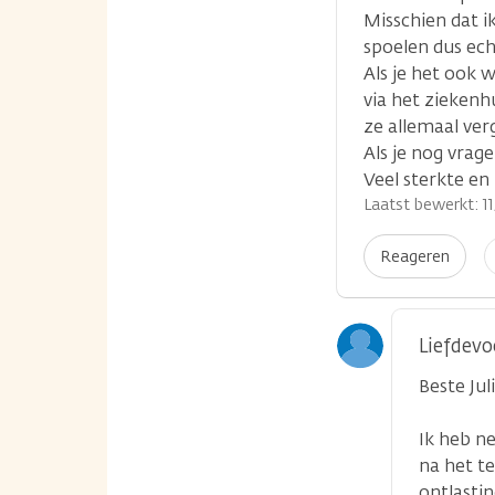
Misschien dat i
spoelen dus ech
Als je het ook 
via het ziekenh
ze allemaal ver
Als je nog vrag
Veel sterkte en 
Laatst bewerkt: 11
I
Reageren
p
Liefdevo
Beste Juli
Ik heb n
na het te
ontlastin