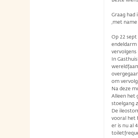
Graag had 
,met name 
Op 22 sept 
endeldarm ,
vervolgens
In Gasthui
wereldfaam 
overgegaan
om vervolge
Na deze moe
Alleen het 
stoelgang 
De ileostom
vooral het 
er is nu al 
toiletfrequ