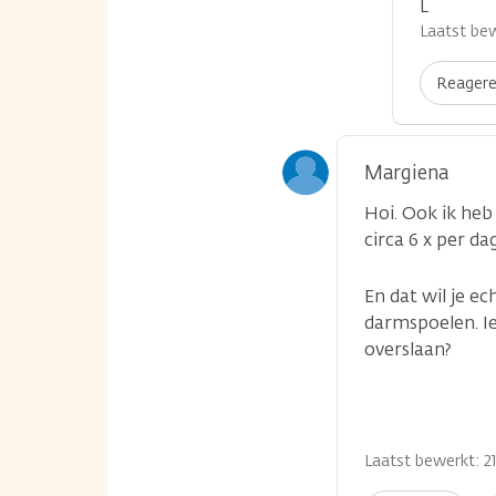
L
Laatst bew
Reager
Margiena
Hoi. Ook ik heb
circa 6 x per d
En dat wil je e
darmspoelen. I
overslaan?
Laatst bewerkt: 21