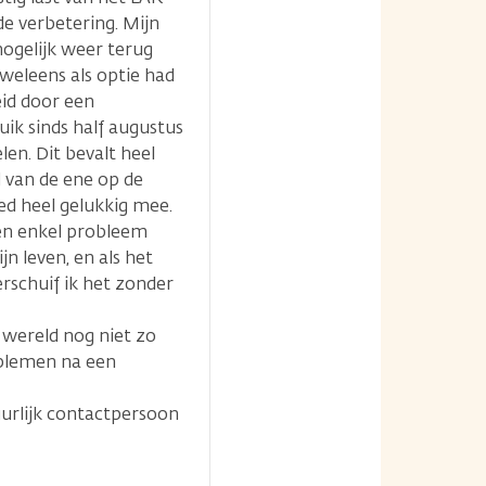
e verbetering. Mijn
mogelijk weer terug
weleens als optie had
id door een
ik sinds half augustus
n. Dit bevalt heel
 van de ene op de
d heel gelukkig mee.
een enkel probleem
jn leven, en als het
erschuif ik het zonder
e wereld nog niet zo
oblemen na een
uurlijk contactpersoon