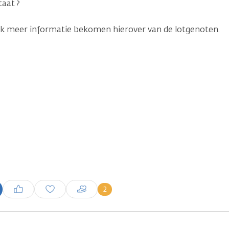
taat ?
ik meer informatie bekomen hierover van de lotgenoten.
Inloggen om een reactie te
2
plaatsen