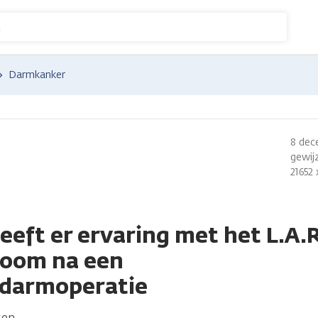
n
Darmkanker
8 dec
gewijz
21652
eeft er ervaring met het L.A.
room na een
ldarmoperatie
sen