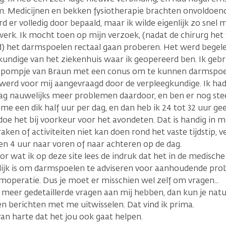
. Medicijnen en bekken fysiotherapie brachten onvoldoend
d er volledig door bepaald, maar ik wilde eigenlijk zo snel 
werk. Ik mocht toen op mijn verzoek, (nadat de chirurg het 
 het darmspoelen rectaal gaan proberen. Het werd begele
kundige van het ziekenhuis waar ik geopereerd ben. Ik gebru
 pompje van Braun met een conus om te kunnen darmspoele
 werd voor mij aangevraagd door de verpleegkundige. Ik had
ag nauwelijks meer problemen daardoor, en ben er nog stee
 me een dik half uur per dag, en dan heb ik 24 tot 32 uur g
doe het bij voorkeur voor het avondeten. Dat is handig in mi
aken of activiteiten niet kan doen rond het vaste tijdstip, v
n 4 uur naar voren of naar achteren op de dag.
or wat ik op deze site lees de indruk dat het in de medisch
lijk is om darmspoelen te adviseren voor aanhoudende pr
moperatie. Dus je moet er misschien wel zelf om vragen...
 meer gedetaillerde vragen aan mij hebben, dan kun je nat
n berichten met me uitwisselen. Dat vind ik prima.
an harte dat het jou ook gaat helpen.