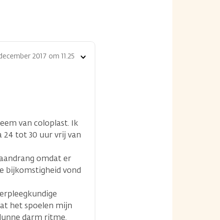
december 2017 om 11.25
Toon
opties
em van coloplast. Ik
24 tot 30 uur vrij van
e aandrang omdat er
re bijkomstigheid vond
averpleegkundige
dat het spoelen mijn
 dunne darm ritme.