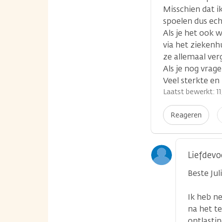
Misschien dat i
spoelen dus ech
Als je het ook 
via het ziekenh
ze allemaal ver
Als je nog vrag
Veel sterkte en 
Laatst bewerkt: 11
I
Reageren
p
Liefdevo
Beste Juli
Ik heb n
na het te
ontlastin