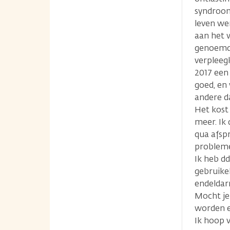
syndroom
leven wer
aan het 
genoemd)
verpleeg
2017 een
goed, en
andere d
Het kost
meer. Ik 
qua afspr
probleme
Ik heb dd
gebruike
endeldar
Mocht je
worden e
Ik hoop v