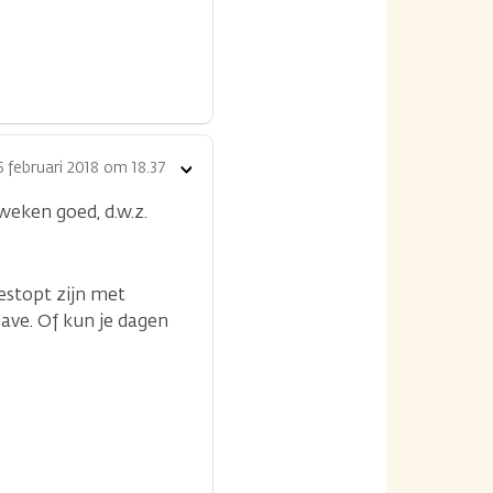
5 februari 2018 om 18.37
Toon
opties
weken goed, d.w.z.
gestopt zijn met
ave. Of kun je dagen