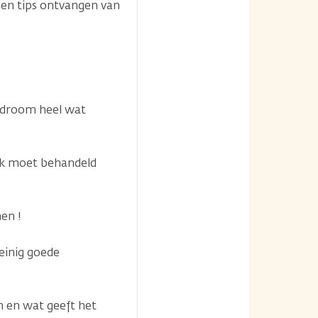
 en tips ontvangen van
yndroom heel wat
ijk moet behandeld
en !
einig goede
en en wat geeft het