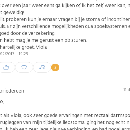
k over een jaar weer eens ga kijken of ik het zelf weer kan, 
t geweldig!
wilt proberen kun je ernaar vragen bij je stoma of incontin
uis. Er zijn verschillende mogelijkheden qua spoelsystemen 
goed door de verzekering.
en hebt mag je me gerust een pb sturen.
hartelijke groet, Viola
/12/2017 - 19:29
nloggen om een reactie te
3
laatsen
11 
oriedereen
o,
et als Viola, ook zeer goede ervaringen met rectaal darmsp
rugleggen van mijn tijdelijke ileostoma, ging het nog echt 
g. Ik heb een zeer lage nieuwe verbinding, en had nogal ern