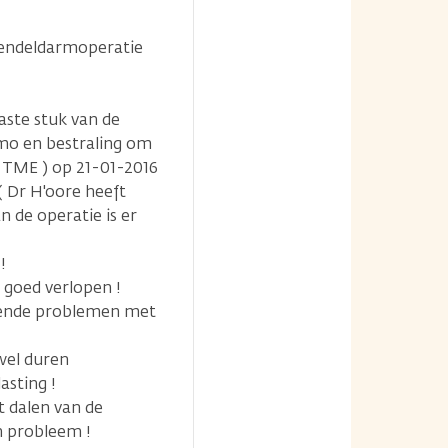
 endeldarmoperatie
aste stuk van de
emo en bestraling om
 TME ) op 21-01-2016
( Dr H'oore heeft
 de operatie is er
!
l goed verlopen !
velende problemen met
wel duren
asting !
et dalen van de
n probleem !