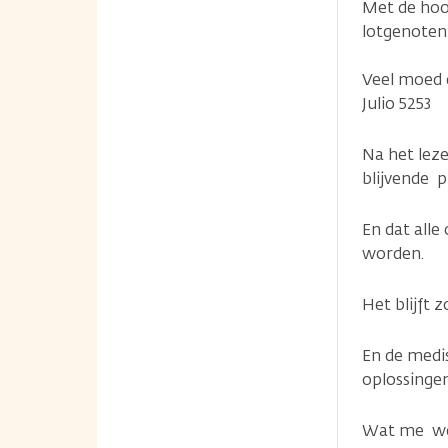
Met de hoop
lotgenoten
Veel moed e
Julio 5253
Na het leze
blijvende 
En dat alle
worden.
Het blijft
En de medi
oplossinge
Wat me wel 