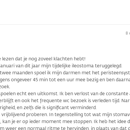
8 
lezen dat je nog zoveel klachten hebt!
n januari van dit jaar mijn tijdelijke ileostoma teruggelegd.
 twee maanden spoel ik mijn darmen met het peristeensyste
gens ongeveer 45 min tot een uur mee bezig en ben daarna 
zoek.
 spoelen echt een uitkomst. Ik ben verlost van de constant
erblijft en ook het frequente wc bezoek is verleden tijd. Na
igheid, en zelfs die is significant verminderd.
l vrijblijvend proberen. In tegenstelling tot wat mijn stom
i, kan je er op ieder moment mee stoppen. Ik heb het idee 
m weer een normaal ritme te hervinden, in plaats van dat