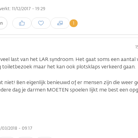
erkt: 11/12/2017 - 19:29
Inloggen om een reactie te
1
en
plaatsen
1
 veel last van het LAR syndroom. Het gaat soms een aantal 
ag toiletbezoek maar het kan ook plotsklaps verkeerd gaan.
cht niet! Ben eigenlijk benieuwd of er mensen zijn die weer 
edere dag je darmen MOETEN spoelen lijkt me best een opg
/03/2018 - 09:17