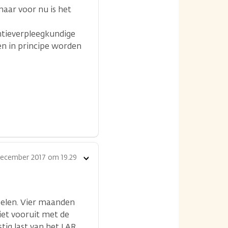
maar voor nu is het
entieverpleegkundige
en in principe worden
december 2017 om 19.29
Toon
opties
oelen. Vier maanden
niet vooruit met de
stig last van het LAR