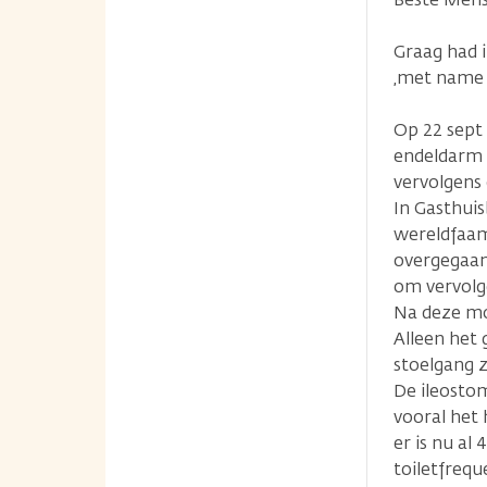
Graag had 
,met name 
Op 22 sept 
endeldarm ,
vervolgens
In Gasthui
wereldfaam 
overgegaan
om vervolge
Na deze moe
Alleen het 
stoelgang 
De ileostom
vooral het 
er is nu al 
toiletfrequ