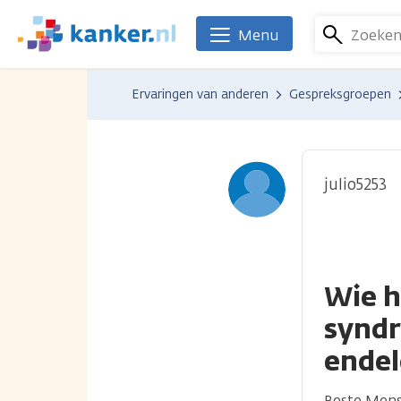
Overslaan
en
Zoeke
Menu
We
naar
zijn
de
er
Ervaringen van anderen
Gespreksgroepen
inhoud
voor
gaan
je.
Kanker.nl
julio5253
Wie h
synd
ende
Beste Men