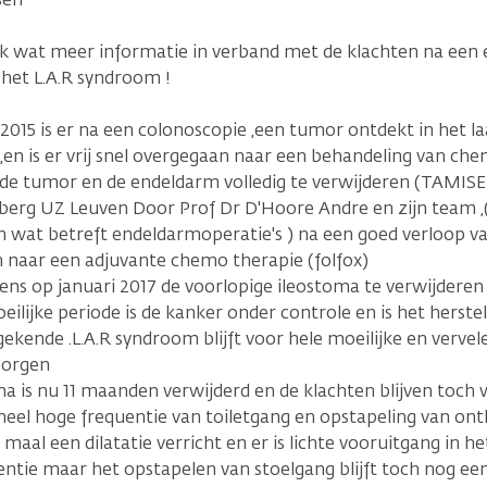
ik wat meer informatie in verband met de klachten na een
het L.A.R syndroom !
2015 is er na een colonoscopie ,een tumor ontdekt in het la
en is er vrij snel overgegaan naar een behandeling van ch
 de tumor en de endeldarm volledig te verwijderen (TAMISE
sberg UZ Leuven Door Prof Dr D'Hoore Andre en zijn team ,
wat betreft endeldarmoperatie's ) na een goed verloop van
 naar een adjuvante chemo therapie (folfox)
ns op januari 2017 de voorlopige ileostoma te verwijderen 
ilijke periode is de kanker onder controle en is het herste
gekende .L.A.R syndroom blijft voor hele moeilijke en ver
zorgen
a is nu 11 maanden verwijderd en de klachten blijven toch 
heel hoge frequentie van toiletgang en opstapeling van ontl
4 maal een dilatatie verricht en er is lichte vooruitgang in h
entie maar het opstapelen van stoelgang blijft toch nog ee