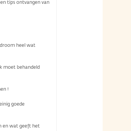
 en tips ontvangen van
yndroom heel wat
ijk moet behandeld
en !
einig goede
en en wat geeft het