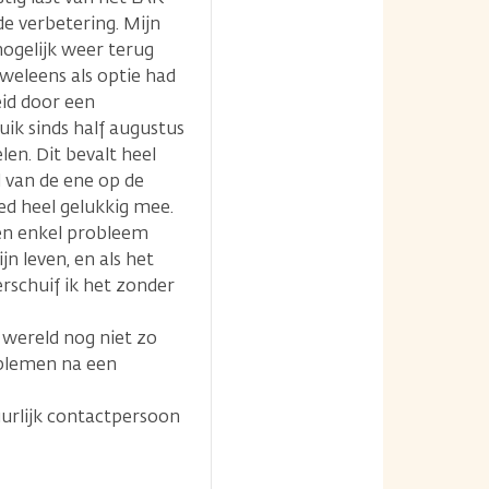
e verbetering. Mijn
mogelijk weer terug
weleens als optie had
id door een
ik sinds half augustus
n. Dit bevalt heel
 van de ene op de
d heel gelukkig mee.
een enkel probleem
jn leven, en als het
erschuif ik het zonder
e wereld nog niet zo
oblemen na een
uurlijk contactpersoon