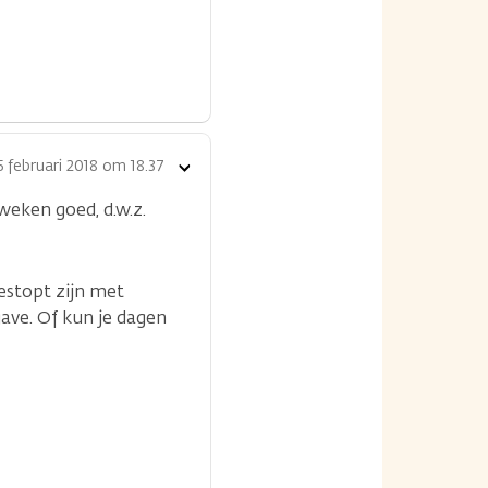
5 februari 2018 om 18.37
Toon
opties
weken goed, d.w.z.
gestopt zijn met
ave. Of kun je dagen