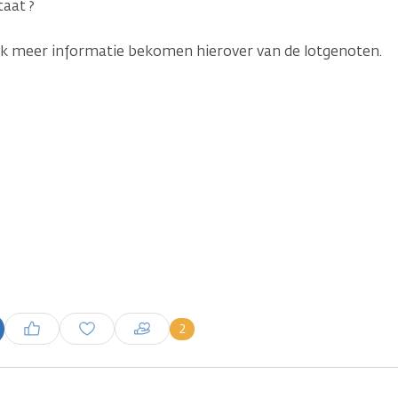
taat ?
ik meer informatie bekomen hierover van de lotgenoten.
Inloggen om een reactie te
2
plaatsen