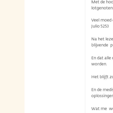
Met de hoop
lotgenoten
Veel moed e
Julio 5253
Na het leze
blijvende 
En dat alle
worden.
Het blijft
En de medi
oplossinge
Wat me wel 