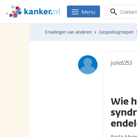
Overslaan
en
Zoeke
Menu
We
naar
zijn
de
er
Ervaringen van anderen
Gespreksgroepen
inhoud
voor
gaan
je.
Kanker.nl
julio5253
Wie h
synd
ende
Beste Men