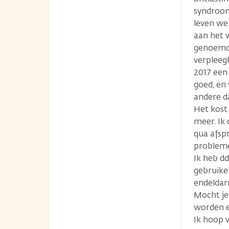
syndroom
leven wer
aan het 
genoemd)
verpleeg
2017 een
goed, en
andere d
Het kost
meer. Ik 
qua afspr
probleme
Ik heb dd
gebruike
endeldar
Mocht je
worden e
Ik hoop v