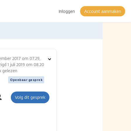
Inloggen
Account aanmaken
ember 2017 om 07.29,
Toon
igd 1 juli 2019 om 08.20
opties
 x gelezen
Openbaar gesprek
R
Volg dit gesprek