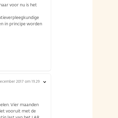
maar voor nu is het
entieverpleegkundige
en in principe worden
december 2017 om 19.29
Toon
opties
oelen. Vier maanden
niet vooruit met de
stig last van het LAR