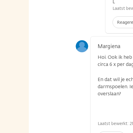
L
Laatst bew
Reager
Margiena
Hoi. Ook ik heb
circa 6 x per d
En dat wil je e
darmspoelen. I
overslaan?
Laatst bewerkt: 21