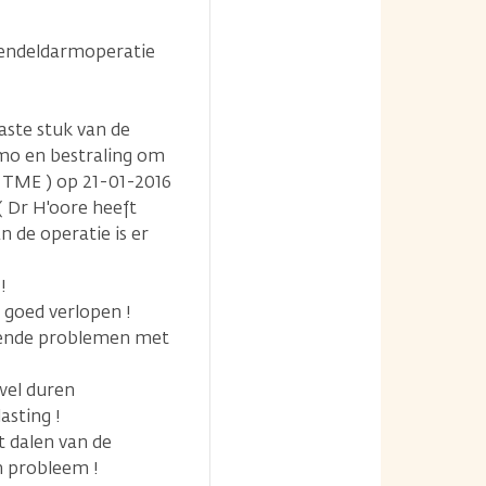
 endeldarmoperatie
aste stuk van de
emo en bestraling om
 TME ) op 21-01-2016
( Dr H'oore heeft
 de operatie is er
!
l goed verlopen !
velende problemen met
wel duren
asting !
et dalen van de
n probleem !