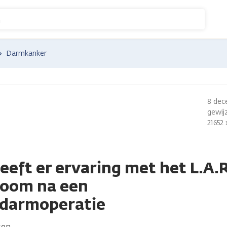
n
Darmkanker
8 dec
gewijz
21652
eeft er ervaring met het L.A.
room na een
ldarmoperatie
sen