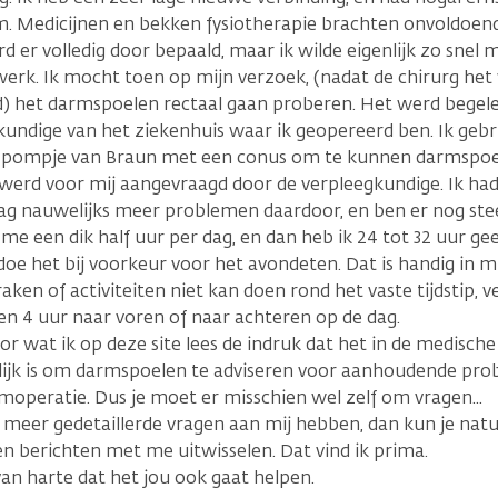
. Medicijnen en bekken fysiotherapie brachten onvoldoend
d er volledig door bepaald, maar ik wilde eigenlijk zo snel 
werk. Ik mocht toen op mijn verzoek, (nadat de chirurg het 
 het darmspoelen rectaal gaan proberen. Het werd begele
kundige van het ziekenhuis waar ik geopereerd ben. Ik gebru
 pompje van Braun met een conus om te kunnen darmspoele
 werd voor mij aangevraagd door de verpleegkundige. Ik had
ag nauwelijks meer problemen daardoor, en ben er nog stee
 me een dik half uur per dag, en dan heb ik 24 tot 32 uur g
doe het bij voorkeur voor het avondeten. Dat is handig in mi
aken of activiteiten niet kan doen rond het vaste tijdstip, v
n 4 uur naar voren of naar achteren op de dag.
or wat ik op deze site lees de indruk dat het in de medisch
lijk is om darmspoelen te adviseren voor aanhoudende pr
moperatie. Dus je moet er misschien wel zelf om vragen...
 meer gedetaillerde vragen aan mij hebben, dan kun je nat
n berichten met me uitwisselen. Dat vind ik prima.
an harte dat het jou ook gaat helpen.