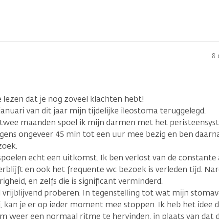
8 
lezen dat je nog zoveel klachten hebt!
n januari van dit jaar mijn tijdelijke ileostoma teruggelegd.
 twee maanden spoel ik mijn darmen met het peristeensyste
gens ongeveer 45 min tot een uur mee bezig en ben daarna 
zoek.
 spoelen echt een uitkomst. Ik ben verlost van de constant
erblijft en ook het frequente wc bezoek is verleden tijd. Na
igheid, en zelfs die is significant verminderd.
l vrijblijvend proberen. In tegenstelling tot wat mijn stom
i, kan je er op ieder moment mee stoppen. Ik heb het idee 
m weer een normaal ritme te hervinden, in plaats van dat