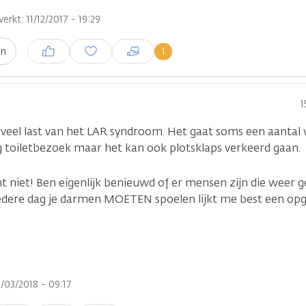
erkt: 11/12/2017 - 19:29
Inloggen om een reactie te
1
en
plaatsen
1
 veel last van het LAR syndroom. Het gaat soms een aantal 
ag toiletbezoek maar het kan ook plotsklaps verkeerd gaan.
cht niet! Ben eigenlijk benieuwd of er mensen zijn die weer 
edere dag je darmen MOETEN spoelen lijkt me best een opg
/03/2018 - 09:17