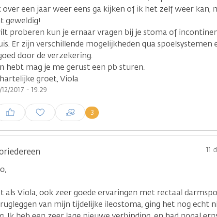
k over een jaar weer eens ga kijken of ik het zelf weer kan, 
t geweldig!
wilt proberen kun je ernaar vragen bij je stoma of incontin
uis. Er zijn verschillende mogelijkheden qua spoelsystemen 
goed door de verzekering.
en hebt mag je me gerust een pb sturen.
hartelijke groet, Viola
/12/2017 - 19:29
nloggen om een reactie te
3
laatsen
11 
oriedereen
o,
et als Viola, ook zeer goede ervaringen met rectaal darmsp
rugleggen van mijn tijdelijke ileostoma, ging het nog echt 
g. Ik heb een zeer lage nieuwe verbinding, en had nogal ern