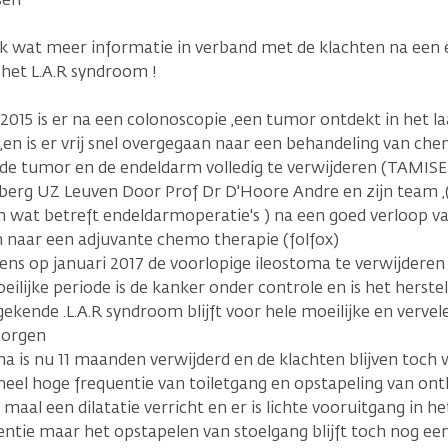
ik wat meer informatie in verband met de klachten na een
het L.A.R syndroom !
2015 is er na een colonoscopie ,een tumor ontdekt in het la
en is er vrij snel overgegaan naar een behandeling van ch
 de tumor en de endeldarm volledig te verwijderen (TAMISE
sberg UZ Leuven Door Prof Dr D'Hoore Andre en zijn team ,
wat betreft endeldarmoperatie's ) na een goed verloop van
 naar een adjuvante chemo therapie (folfox)
ns op januari 2017 de voorlopige ileostoma te verwijderen 
ilijke periode is de kanker onder controle en is het herste
gekende .L.A.R syndroom blijft voor hele moeilijke en ver
zorgen
a is nu 11 maanden verwijderd en de klachten blijven toch 
heel hoge frequentie van toiletgang en opstapeling van ontl
4 maal een dilatatie verricht en er is lichte vooruitgang in h
entie maar het opstapelen van stoelgang blijft toch nog ee