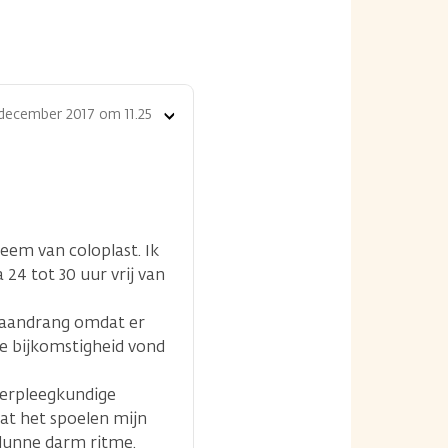
december 2017 om 11.25
Toon
opties
em van coloplast. Ik
24 tot 30 uur vrij van
e aandrang omdat er
re bijkomstigheid vond
averpleegkundige
dat het spoelen mijn
 dunne darm ritme.