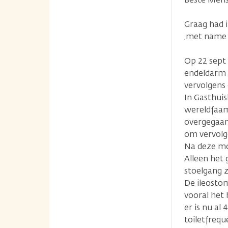
Graag had 
,met name 
Op 22 sept 
endeldarm ,
vervolgens
In Gasthui
wereldfaam 
overgegaan
om vervolge
Na deze moe
Alleen het 
stoelgang 
De ileostom
vooral het 
er is nu al 
toiletfrequ