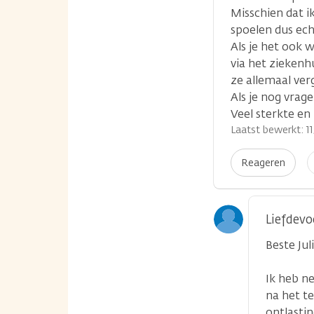
Misschien dat i
spoelen dus ech
Als je het ook 
via het ziekenh
ze allemaal ver
Als je nog vrag
Veel sterkte en 
Laatst bewerkt: 11
I
Reageren
p
Liefdevo
Beste Juli
Ik heb n
na het te
ontlastin