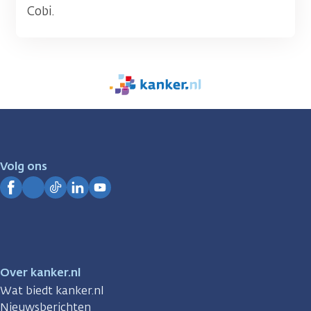
Cobi.
We
zijn
er
voor
je.
Volg ons
Kanker.nl
Facebook
Instagram
TikTok
LinkedIn
YouTube
Over kanker.nl
Wat biedt kanker.nl
Nieuwsberichten