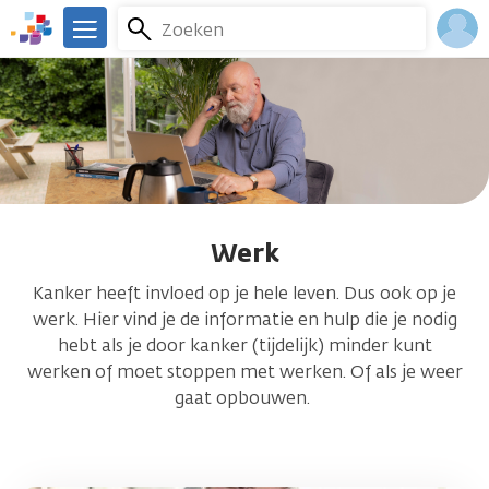
Overslaan
Zoeken
Menu
en
We
naar
zijn
Inlo
de
er
Acco
inhoud
voor
gaan
je.
Kanker.nl
Werk
Kanker heeft invloed op je hele leven. Dus ook op je
werk. Hier vind je de informatie en hulp die je nodig
hebt als je door kanker (tijdelijk) minder kunt
werken of moet stoppen met werken. Of als je weer
gaat opbouwen.