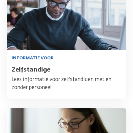
INFORMATIE VOOR
Titel
Zelfstandige
Lees informatie voor zelfstandigen met en
zonder personeel.
Afbeelding