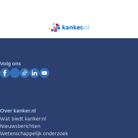
We
zijn
er
voor
je.
Volg ons
Kanker.nl
Facebook
Instagram
TikTok
LinkedIn
YouTube
Over kanker.nl
Wat biedt kanker.nl
Nieuwsberichten
Wetenschappelijk onderzoek