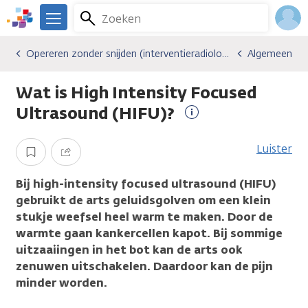
Overslaan
Zoeken
Menu
en
We
naar
zijn
Inlo
Opereren zonder snijden (interventieradiologie)
Algemeen
Soorten behandelingen
Opereren zonder snijden (interventieradiologie)
Algemeen
de
er
Acco
inhoud
voor
Wat is High Intensity Focused
gaan
je.
Kanker.nl
Ultrasound (HIFU)?
Meer
informatie
Luister
Opslaan
Delen
Bij high-intensity focused ultrasound (HIFU)
gebruikt de arts geluidsgolven om een klein
stukje weefsel heel warm te maken. Door de
warmte gaan kankercellen kapot. Bij sommige
uitzaaiingen in het bot kan de arts ook
zenuwen uitschakelen. Daardoor kan de pijn
minder worden.