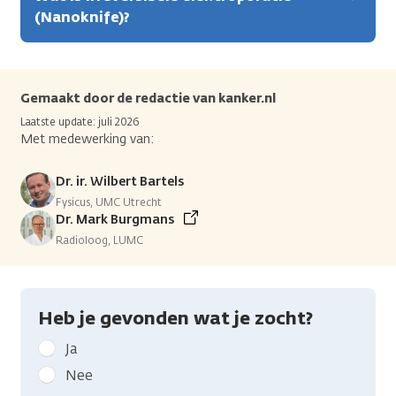
(Nanoknife)?
Gemaakt door de redactie van kanker.nl
Laatste update: juli 2026
Met medewerking van:
Dr. ir. Wilbert Bartels
Fysicus, UMC Utrecht
Dr. Mark Burgmans
Radioloog, LUMC
Heb je gevonden wat je zocht?
Geef
Ja
kanker.nl
Nee
feedback: