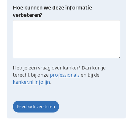
Heb
Hoe kunnen we deze informatie
je
verbeteren?
gevonden
wat
je
zocht?
Heb je een vraag over kanker? Dan kun je
terecht bij onze
professionals
en bij de
kanker.nl infolijn
.