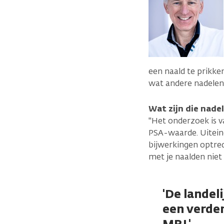
een naald te prikke
wat andere nadelen.
Wat zijn die nade
"Het onderzoek is v
PSA-waarde. Uitein
bijwerkingen optrede
met je naalden niet
'De landel
een verden
MRI.'