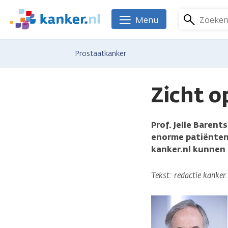
Overslaan
en
Zoeke
Menu
We
naar
zijn
de
er
Prostaatkanker
inhoud
voor
gaan
je.
Kanker.nl
Zicht o
Prof. Jelle Barent
enorme patiëntend
kanker.nl kunnen 
Tekst: redactie kanker