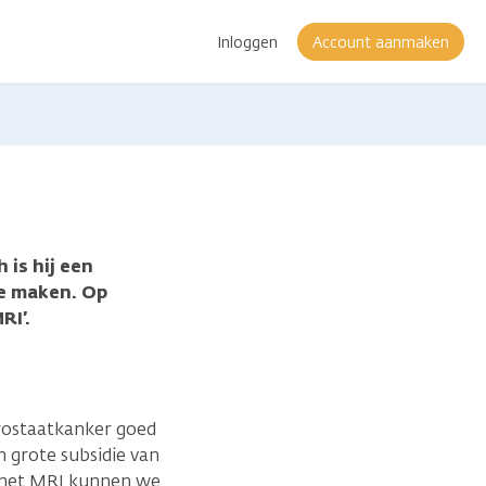
Inloggen
Account aanmaken
 is hij een
e maken. Op
RI’.
rostaatkanker goed
n grote subsidie van
 met MRI kunnen we