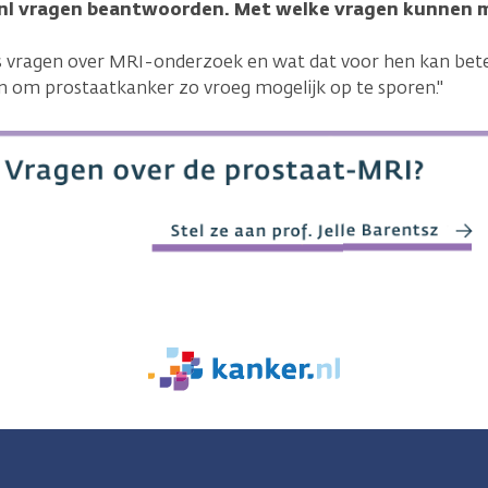
.nl vragen beantwoorden. Met welke vragen kunnen m
s vragen over MRI-onderzoek en wat dat voor hen kan bete
 om prostaatkanker zo vroeg mogelijk op te sporen."
We
zijn
er
voor
je.