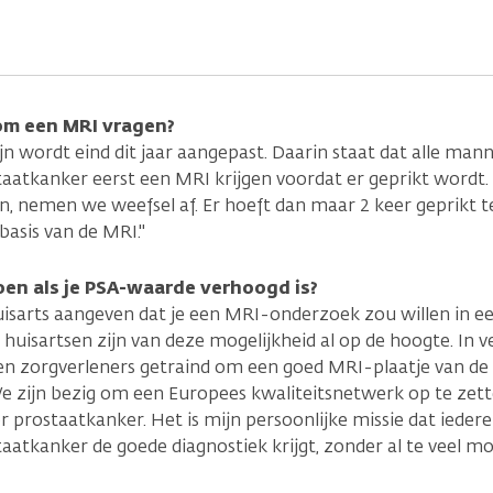
om een MRI vragen?
lijn wordt eind dit jaar aangepast. Daarin staat dat alle ma
aatkanker eerst een MRI krijgen voordat er geprikt wordt. 
en, nemen we weefsel af. Er hoeft dan maar 2 keer geprikt 
basis van de MRI."
en als je PSA-waarde verhoogd is?
 huisarts aangeven dat je een MRI-onderzoek zou willen in e
e huisartsen zijn van deze mogelijkheid al op de hoogte. In v
n zorgverleners getraind om een goed MRI-plaatje van de
We zijn bezig om een Europees kwaliteitsnetwerk op te zet
r prostaatkanker. Het is mijn persoonlijke missie dat ieder
atkanker de goede diagnostiek krijgt, zonder al te veel moei