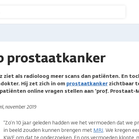
n
p prostaatkanker
sz ziet als radioloog meer scans dan patiënten. En toch
okter. Hij zet zich in om
prostaatkanker
zichtbaar t
patiënten online vragen stellen aan ‘prof. Prostaat-M
.nl, november 2019
“Zo’n 10 jaar geleden hadden we het vermoeden dat we p
in beeld zouden kunnen brengen met
MRI
. We kregen ee
KWF om dat te onderzoeken. En ons vermoeden klopte,