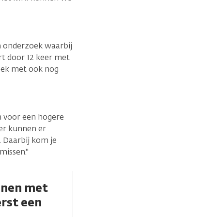
en onderzoek waarbij
rt door 12 keer met
zoek met ook nog
n voor een hogere
er kunnen er
. Daarbij kom je
 missen."
annen met
erst een