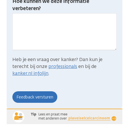
Hoe kunnen we deze informatie
je
verbeteren?
gevonden
wat
je
zocht?
Heb je een vraag over kanker? Dan kun je
terecht bij onze
professionals
en bij de
kanker.nl infolijn
.