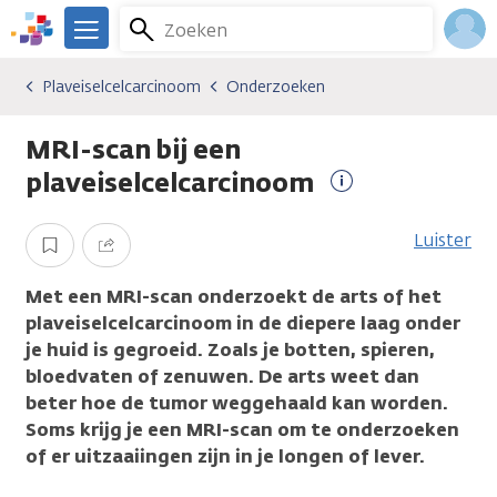
Overslaan
Zoeken
Menu
en
We
naar
zijn
Inlo
Plaveiselcelcarcinoom
Onderzoeken
Kankersoorten
Plaveiselcelcarcinoom
Onderzoeken
de
er
Acco
inhoud
voor
MRI-scan bij een
gaan
je.
Kanker.nl
plaveiselcelcarcinoom
Meer
informatie
Luister
Opslaan
Delen
Met een MRI-scan onderzoekt de arts of het
plaveiselcelcarcinoom in de diepere laag onder
je huid is gegroeid. Zoals je botten, spieren,
bloedvaten of zenuwen. De arts weet dan
beter hoe de tumor weggehaald kan worden.
Soms krijg je een MRI-scan om te onderzoeken
of er uitzaaiingen zijn in je longen of lever.