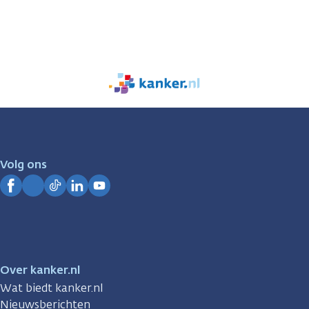
We
zijn
er
voor
je.
Volg ons
Kanker.nl
Facebook
Instagram
TikTok
LinkedIn
YouTube
Over kanker.nl
Wat biedt kanker.nl
Nieuwsberichten