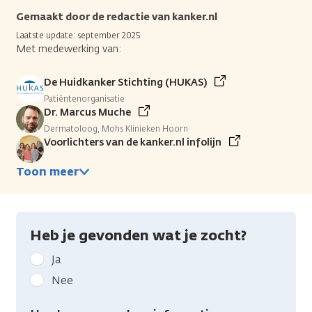
Gemaakt door de redactie van kanker.nl
Laatste update: september 2025
Met medewerking van:
De Huidkanker Stichting (HUKAS)
Patiëntenorganisatie
Dr. Marcus Muche
Dermatoloog, Mohs Klinieken Hoorn
Voorlichters van de kanker.nl infolijn
Toon meer
Heb je gevonden wat je zocht?
Geef
Ja
kanker.nl
Nee
feedback:
Heb