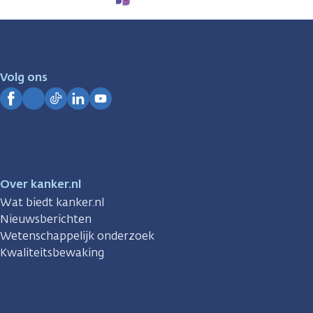
We
zijn
er
voor
je.
Volg ons
Kanker.nl
Facebook
Instagram
TikTok
LinkedIn
YouTube
Over kanker.nl
Wat biedt kanker.nl
Nieuwsberichten
Wetenschappelijk onderzoek
Kwaliteitsbewaking