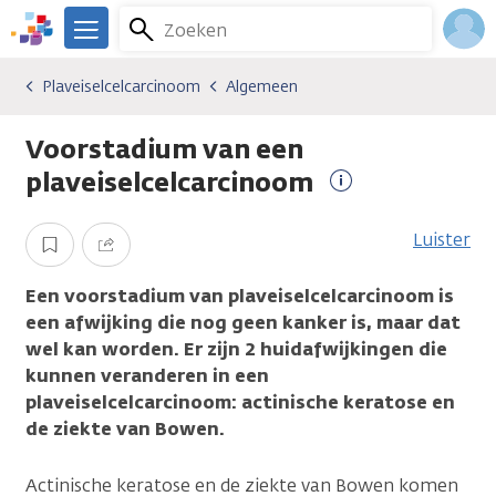
Overslaan
Zoeken
Menu
en
We
naar
zijn
Inlo
Plaveiselcelcarcinoom
Algemeen
Kankersoorten
Plaveiselcelcarcinoom
Algemeen
de
er
Acco
inhoud
voor
Voorstadium van een
gaan
je.
Kanker.nl
plaveiselcelcarcinoom
Meer
informatie
Luister
Opslaan
Delen
Een voorstadium van plaveiselcelcarcinoom is
een afwijking die nog geen kanker is, maar dat
wel kan worden. Er zijn 2 huidafwijkingen die
kunnen veranderen in een
plaveiselcelcarcinoom: actinische keratose en
de ziekte van Bowen.
Actinische keratose en de ziekte van Bowen komen