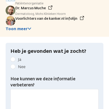
Patiëntenorganisatie
Dr. Marcus Muche
Dermatoloog, Mohs Klinieken Hoorn
Voorlichters van de kanker.nl infolijn
Toon meer
Heb je gevonden wat je zocht?
Geef
Ja
kanker.nl
Nee
feedback:
Heb
Hoe kunnen we deze informatie
je
verbeteren?
gevonden
wat
je
zocht?