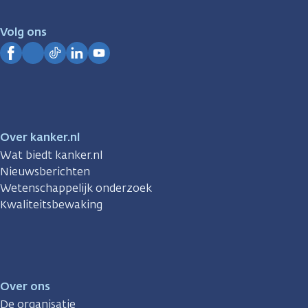
voor
je.
Volg ons
Kanker.nl
Facebook
Instagram
TikTok
LinkedIn
YouTube
Over kanker.nl
Wat biedt kanker.nl
Nieuwsberichten
Wetenschappelijk onderzoek
Kwaliteitsbewaking
Over ons
De organisatie