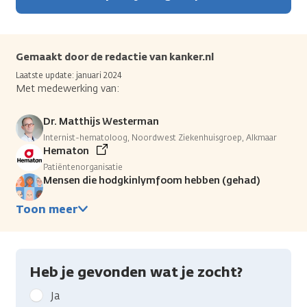
Gemaakt door de redactie van kanker.nl
Laatste update: januari 2024
Met medewerking van:
Dr. Matthijs Westerman
Internist-hematoloog, Noordwest Ziekenhuisgroep, Alkmaar
Hematon
Patiëntenorganisatie
Mensen die hodgkinlymfoom hebben (gehad)
Toon meer
Heb je gevonden wat je zocht?
Geef
Ja