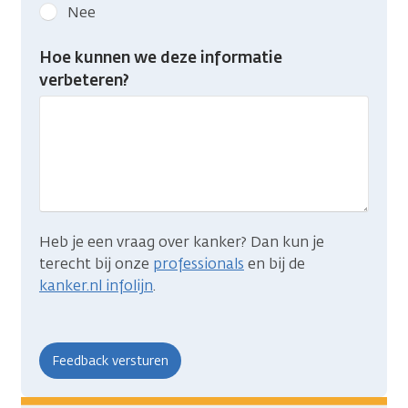
kanker.nl
Nee
feedback:
Heb
Hoe kunnen we deze informatie
je
verbeteren?
gevonden
wat
je
zocht?
Heb je een vraag over kanker? Dan kun je
terecht bij onze
professionals
en bij de
kanker.nl infolijn
.