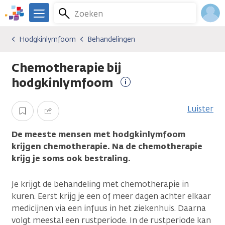
Overslaan
Zoeken
Menu
en
We
naar
zijn
Inlo
Hodgkinlymfoom
Behandelingen
Kankersoorten
Hodgkinlymfoom
Behandelingen
de
er
Acco
inhoud
voor
Chemotherapie bij
gaan
je.
Kanker.nl
hodgkinlymfoom
Meer
informatie
Luister
Opslaan
Delen
De meeste mensen met hodgkinlymfoom
krijgen chemotherapie. Na de chemotherapie
krijg je soms ook bestraling.
Je krijgt de behandeling met chemotherapie in
kuren. Eerst krijg je een of meer dagen achter elkaar
medicijnen via een infuus in het ziekenhuis. Daarna
volgt meestal een rustperiode. In de rustperiode kan