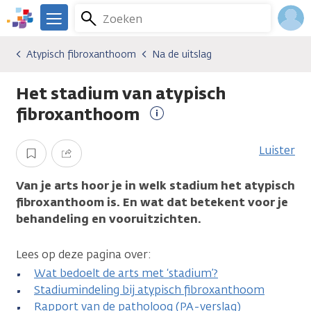
Overslaan
Zoeken
Menu
en
We
naar
zijn
Inlo
Atypisch fibroxanthoom
Na de uitslag
Kankersoorten
Atypisch fibroxanthoom
Na de uitslag
de
er
Acco
inhoud
voor
Het stadium van atypisch
gaan
je.
Kanker.nl
fibroxanthoom
Meer
informatie
Luister
Opslaan
Delen
Van je arts hoor je in welk stadium het atypisch
fibroxanthoom is. En wat dat betekent voor je
behandeling en vooruitzichten.
Lees op deze pagina over:
Wat bedoelt de arts met ‘stadium’?
Stadiumindeling bij atypisch fibroxanthoom
Rapport van de patholoog (PA-verslag)