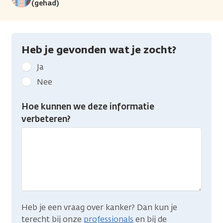
(gehad)
Heb je gevonden wat je zocht?
Geef
Ja
kanker.nl
Nee
feedback:
Heb
Hoe kunnen we deze informatie
je
verbeteren?
gevonden
wat
je
zocht?
Heb je een vraag over kanker? Dan kun je
terecht bij onze
professionals
en bij de