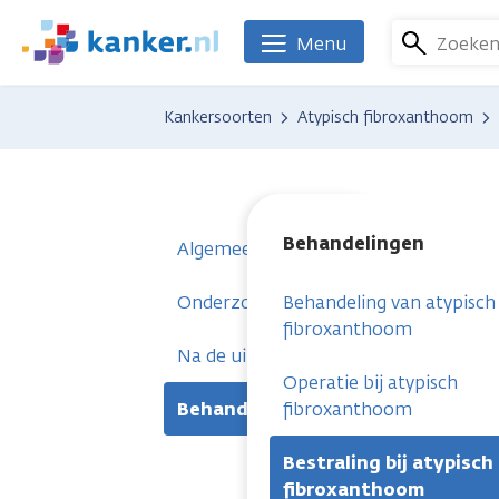
Overslaan
en
Zoeke
Menu
We
naar
zijn
de
er
Kankersoorten
Atypisch fibroxanthoom
inhoud
voor
gaan
je.
Kanker.nl
Behandelingen
Algemeen
Onderzoeken
Behandeling van atypisch
fibroxanthoom
Na de uitslag
Operatie bij atypisch
Behandelingen
fibroxanthoom
Bestraling bij atypisch
fibroxanthoom