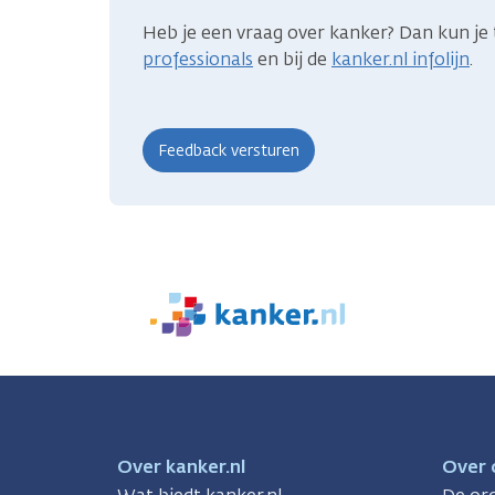
Heb je een vraag over kanker? Dan kun je 
professionals
en bij de
kanker.nl infolijn
.
We
zijn
er
voor
je.
Kanker.nl
Over kanker.nl
Over 