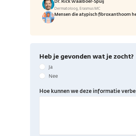
Dr. Rick Waalboer-Spuij
Dermatoloog, Erasmus MC
Mensen die atypisch fibroxanthoom h
Heb je gevonden wat je zocht?
Geef
Ja
kanker.nl
Nee
feedback:
Heb
Hoe kunnen we deze informatie verbe
je
gevonden
wat
je
zocht?