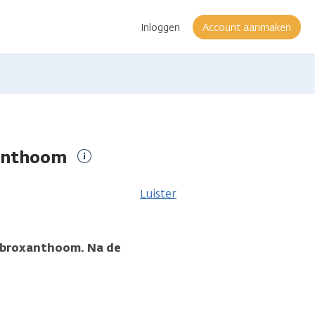
Inloggen
Account aanmaken
xanthoom
Meer
informatie
Luister
 fibroxanthoom. Na de