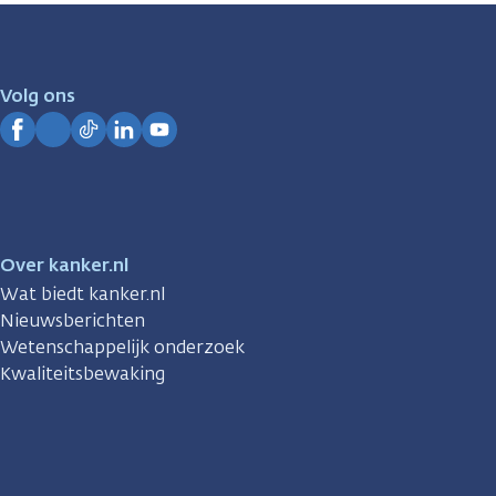
zijn
er
voor
je.
Volg ons
Kanker.nl
Facebook
Instagram
TikTok
LinkedIn
YouTube
Over kanker.nl
Wat biedt kanker.nl
Nieuwsberichten
Wetenschappelijk onderzoek
Kwaliteitsbewaking