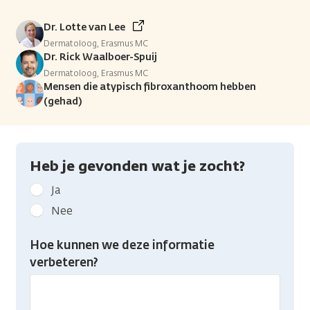
Dr. Lotte van Lee
Dermatoloog, Erasmus MC
Dr. Rick Waalboer-Spuij
Dermatoloog, Erasmus MC
Mensen die atypisch fibroxanthoom hebben
(gehad)
Heb je gevonden wat je zocht?
Geef
Ja
kanker.nl
Nee
feedback:
Heb
Hoe kunnen we deze informatie
je
verbeteren?
gevonden
wat
je