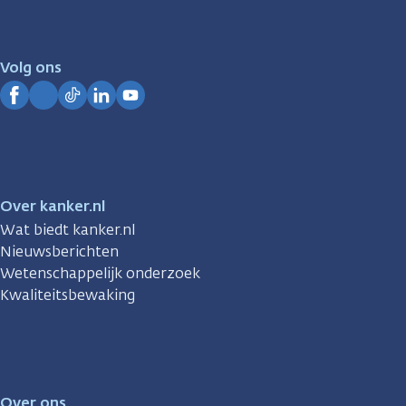
er
voor
je.
Volg ons
Kanker.nl
Facebook
Instagram
TikTok
LinkedIn
YouTube
Over kanker.nl
Wat biedt kanker.nl
Nieuwsberichten
Wetenschappelijk onderzoek
Kwaliteitsbewaking
Over ons