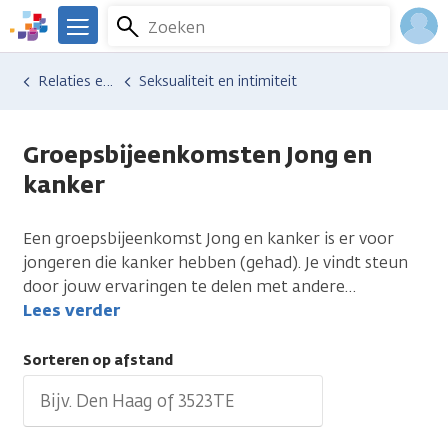
Overslaan
Zoeken
Menu
en
We
naar
zijn
Inlo
Hulp en ondersteuning
Vind hulp bij kanker
Relaties en gezin
Seksualiteit en intimiteit
de
er
Acco
inhoud
voor
gaan
je.
Groepsbijeenkomsten Jong en
Kanker.nl
kanker
Een groepsbijeenkomst Jong en kanker is er voor
jongeren die kanker hebben (gehad). Je vindt steun
door jouw ervaringen te delen met andere
…
Lees verder
Sorteren op afstand