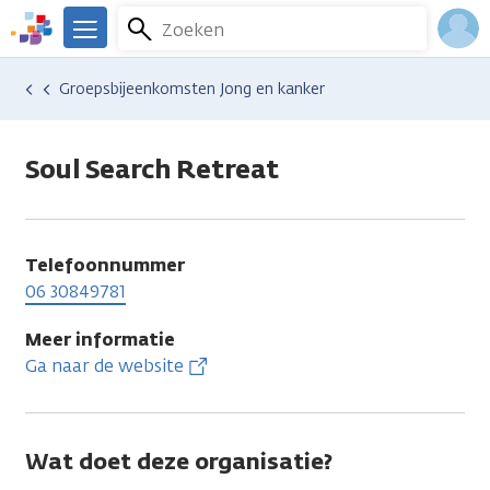
Overslaan
Zoeken
Menu
en
We
naar
zijn
Inlo
Hulp en ondersteuning
Vind hulp bij kanker
Relaties en gezin
Seksualiteit en intimiteit
Groepsbijeenkomsten Jong en kanker
de
er
Acco
inhoud
voor
gaan
je.
Soul Search Retreat
Kanker.nl
Telefoonnummer
06 30849781
Meer informatie
Ga naar de website
Wat doet deze organisatie?