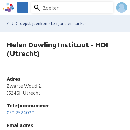
Overslaan
Zoeken
Menu
en
We
naar
zijn
Inlo
Hulp en ondersteuning
Vind hulp bij kanker
Relaties en gezin
Seksualiteit en intimiteit
Groepsbijeenkomsten Jong en kanker
de
er
Acco
inhoud
voor
gaan
je.
Helen Dowling Instituut - HDI
Kanker.nl
(Utrecht)
Adres
Zwarte Woud 2,
3524SJ, Utrecht
Telefoonnummer
030 2524020
Emailadres