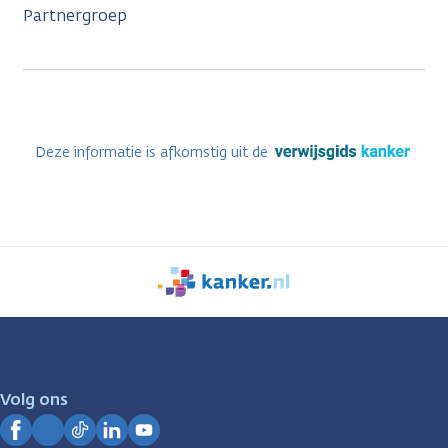
Partnergroep
Deze informatie is afkomstig uit de
We
zijn
er
voor
je.
Volg ons
Kanker.nl