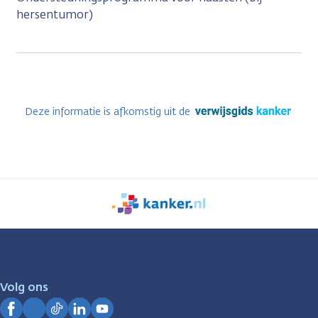
hersentumor)
Deze informatie is afkomstig uit de
We
zijn
er
voor
je.
Volg ons
Kanker.nl