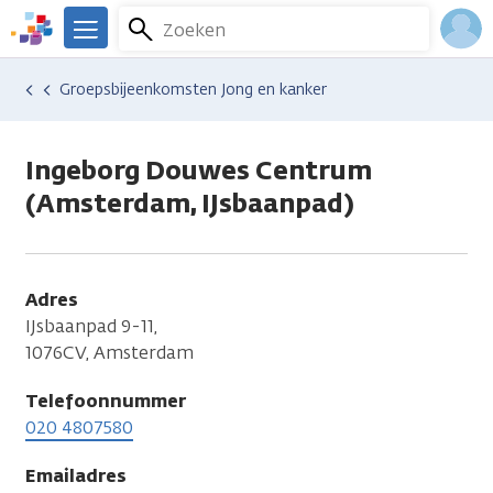
Overslaan
Zoeken
Menu
en
We
naar
zijn
Inlo
Hulp en ondersteuning
Vind hulp bij kanker
Relaties en gezin
Seksualiteit en intimiteit
Groepsbijeenkomsten Jong en kanker
de
er
Acco
inhoud
voor
gaan
je.
Ingeborg Douwes Centrum
Kanker.nl
(Amsterdam, IJsbaanpad)
Adres
IJsbaanpad 9-11,
1076CV, Amsterdam
Telefoonnummer
020 4807580
Emailadres