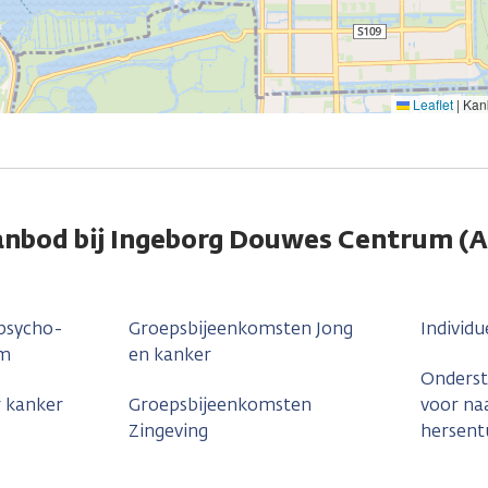
Leaflet
|
Kank
anbod bij Ingeborg Douwes Centrum (
 psycho-
Groepsbijeenkomsten Jong
Individu
um
en kanker
Onders
 kanker
Groepsbijeenkomsten
voor naa
Zingeving
hersen