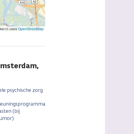
er.nl uses
OpenStreetMap
Amsterdam,
ele psychische zorg
teuningsprogramma
sten (bij
tumor)