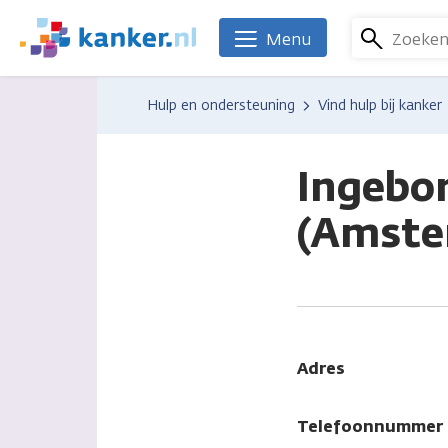
Overslaan
en
Zoeke
Menu
We
naar
zijn
de
er
Hulp en ondersteuning
Vind hulp bij kanker
inhoud
voor
gaan
je.
Kanker.nl
Ingebo
(Amste
Adres
Telefoonnummer