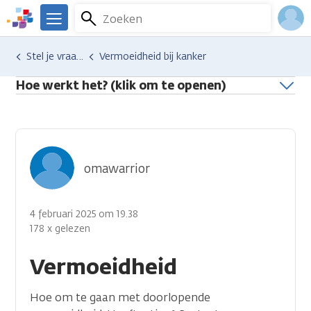
Overslaan
Zoeken
Menu
en
We
naar
zijn
Inlo
Hulp en ondersteuning
Stel je vraag aan een professional
Vermoeidheid bij kanker
de
er
Acco
inhoud
voor
Hoe werkt het? (klik om te openen)
gaan
je.
Kanker.nl
omawarrior
4 februari 2025 om 19.38
178 x gelezen
Vermoeidheid
Hoe om te gaan met doorlopende