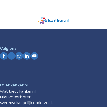
We
zijn
er
voor
je.
Volg ons
Kanker.nl
Facebook
Instagram
TikTok
LinkedIn
YouTube
Over kanker.nl
Wat biedt kanker.nl
Nieuwsberichten
Wetenschappelijk onderzoek