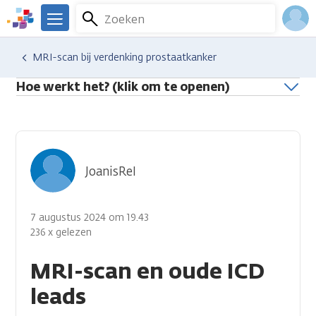
Overslaan
Zoeken
Menu
en
We
naar
zijn
Inlo
Hulp en ondersteuning
Stel je vraag aan een professional
MRI-scan bij verdenking prostaatkanker
de
er
Acco
inhoud
voor
Hoe werkt het? (klik om te openen)
gaan
je.
Kanker.nl
JoanisRel
7 augustus 2024 om 19.43
236 x gelezen
MRI-scan en oude ICD
leads