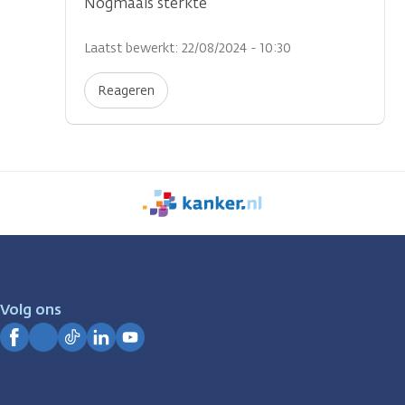
Nogmaals sterkte
Laatst bewerkt: 22/08/2024 - 10:30
Reageren
We
zijn
er
voor
je.
Volg ons
Kanker.nl
Facebook
Instagram
TikTok
LinkedIn
YouTube