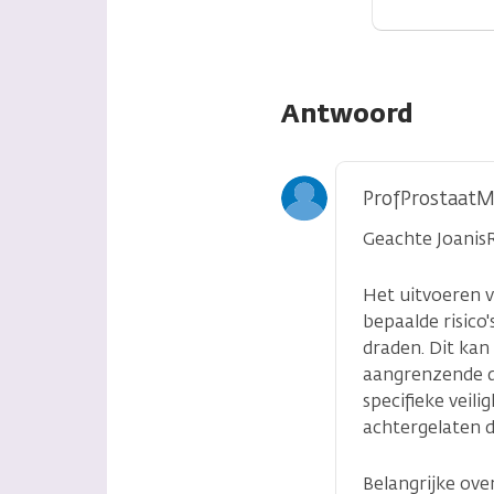
Antwoord
ProfProstaatM
Geachte JoanisR
Het uitvoeren 
bepaalde risico
draden. Dit kan
aangrenzende d
specifieke veil
achtergelaten 
Belangrijke ove