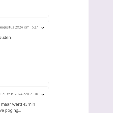
 augustus 2024 om 16.27
Toon
opties
houden.
augustus 2024 om 23.38
Toon
opties
en maar werd 45min
uwe poging…