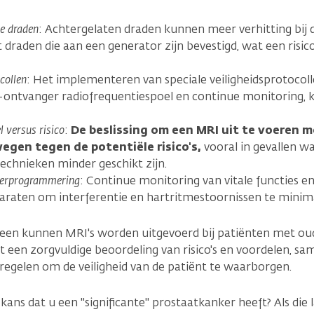
de draden
: Achtergelaten draden kunnen meer verhitting bij d
t draden die aan een generator zijn bevestigd, wat een risi
collen
: Het implementeren van speciale veiligheidsprotocoll
-ontvanger radiofrequentiespoel en continue monitoring, k
l versus risico
:
De beslissing om een MRI uit te voeren m
egen tegen de potentiële risico's,
vooral in gevallen w
chnieken minder geschikt zijn.
herprogrammering
: Continue monitoring van vitale functies
araten om interferentie en hartritmestoornissen te minimal
een kunnen MRI's worden uitgevoerd bij patiënten met o
t een zorgvuldige beoordeling van risico's en voordelen, sa
regelen om de veiligheid van de patiënt te waarborgen.
kans dat u een "significante" prostaatkanker heeft? Als die 