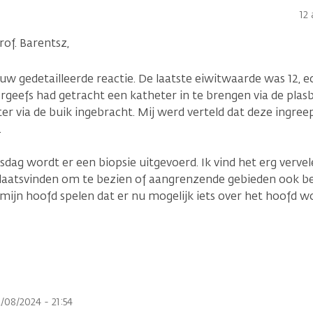
12
of. Barentsz,
uw gedetailleerde reactie. De laatste eiwitwaarde was 12, e
geefs had getracht een katheter in te brengen via de plasbu
r via de buik ingebracht. Mij werd verteld dat deze ingre
.
g wordt er een biopsie uitgevoerd. Ik vind het erg verve
aatsvinden om te bezien of aangrenzende gebieden ook betr
 mijn hoofd spelen dat er nu mogelijk iets over het hoofd w
/08/2024 - 21:54