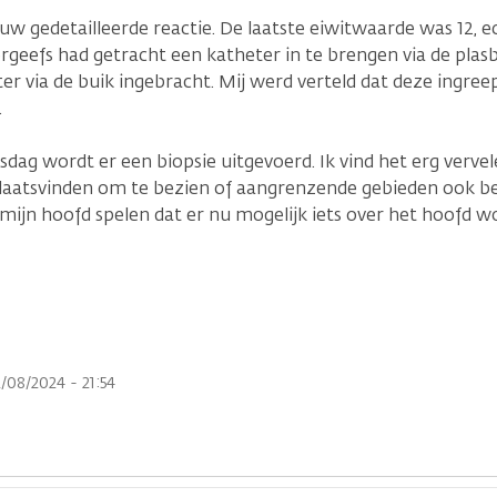
uw gedetailleerde reactie. De laatste eiwitwaarde was 12, e
geefs had getracht een katheter in te brengen via de plasbu
r via de buik ingebracht. Mij werd verteld dat deze ingre
.
g wordt er een biopsie uitgevoerd. Ik vind het erg verve
aatsvinden om te bezien of aangrenzende gebieden ook betr
 mijn hoofd spelen dat er nu mogelijk iets over het hoofd w
/08/2024 - 21:54