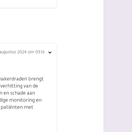
augustus 2024 om 09.16
Toon
opties
emakerdraden brengt
verhitting van de
en en schade aan
dige monitoring en
j patiënten met