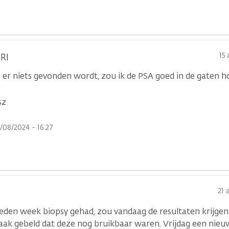
15
RI
ls er niets gevonden wordt, zou ik de PSA goed in de gaten 
sz
/08/2024 - 16:27
21 
leden week biopsy gehad, zou vandaag de resultaten krijg
aak gebeld dat deze nog bruikbaar waren. Vrijdag een nie