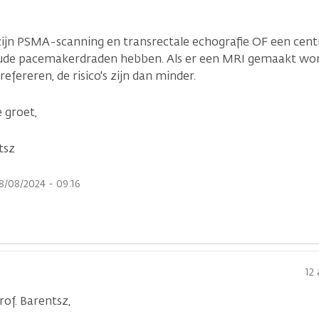
zijn PSMA-scanning en transrectale echografie OF een ce
ude pacemakerdraden hebben. Als er een MRI gemaakt word
refereren, de risico's zijn dan minder.
 groet,
tsz
8/08/2024 - 09:16
12
of. Barentsz,