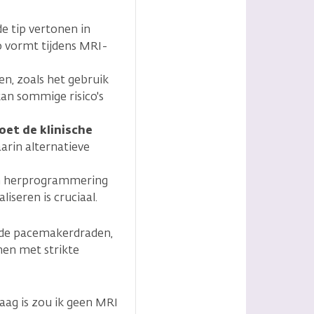
e tip vertonen in
co vormt tijdens MRI-
en, zoals het gebruik
an sommige risico's
oet de klinische
aarin alternatieve
 en herprogrammering
iseren is cruciaal.
ude pacemakerdraden,
men met strikte
laag is zou ik geen MRI