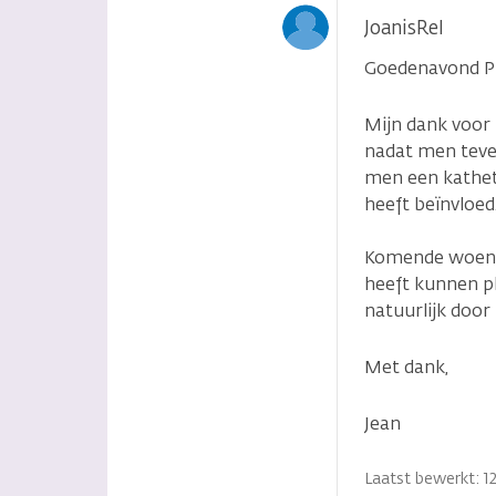
JoanisRel
Goedenavond Pr
Mijn dank voor 
nadat men tever
men een kathete
heeft beïnvloed
Komende woensda
heeft kunnen pl
natuurlijk door
Met dank,
Jean
Laatst bewerkt: 12