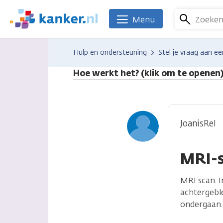
Overslaan
en
Zoeke
Menu
We
naar
zijn
de
er
Hulp en ondersteuning
Stel je vraag aan ee
inhoud
voor
gaan
je.
Hoe werkt het? (klik om te openen
Kanker.nl
JoanisRel
MRI-s
MRI scan. I
achtergeble
ondergaan. 