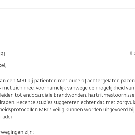
8 
RI
el,
van een MRI bij patiënten met oude of achtergelaten pac
's met zich mee, voornamelijk vanwege de mogelijkheid van 
 leiden tot endocardiale brandwonden, hartritmestoorniss
raden. Recente studies suggereren echter dat met zorgvul
igheidsprotocollen MRI's veilig kunnen worden uitgevoerd bi
draden.
rwegingen zijn: