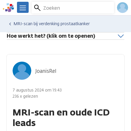
Overslaan
Zoeken
Menu
en
We
naar
zijn
Inlo
Hulp en ondersteuning
Stel je vraag aan een professional
MRI-scan bij verdenking prostaatkanker
de
er
Acco
inhoud
voor
Hoe werkt het? (klik om te openen)
gaan
je.
Kanker.nl
JoanisRel
7 augustus 2024 om 19.43
236 x gelezen
MRI-scan en oude ICD
leads