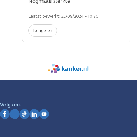
Nogmaals sterkte
Laatst bewerkt: 22/08/2024 - 10:30
Reageren
We
zijn
er
voor
je.
Volg ons
Kanker.nl
Facebook
Instagram
TikTok
LinkedIn
YouTube