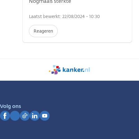
Nogmaals sterkte
Laatst bewerkt: 22/08/2024 - 10:30
Reageren
We
zijn
er
voor
je.
Volg ons
Kanker.nl
Facebook
Instagram
TikTok
LinkedIn
YouTube