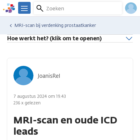
Overslaan
Zoeken
Menu
en
We
naar
zijn
Inlo
Hulp en ondersteuning
Stel je vraag aan een professional
MRI-scan bij verdenking prostaatkanker
de
er
Acco
inhoud
voor
Hoe werkt het? (klik om te openen)
gaan
je.
Kanker.nl
JoanisRel
7 augustus 2024 om 19.43
236 x gelezen
MRI-scan en oude ICD
leads